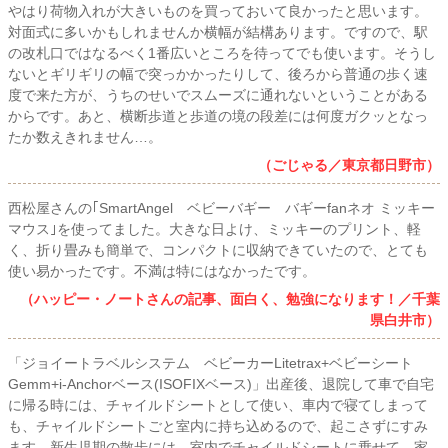
やはり荷物入れが大きいものを買っておいて良かったと思います。
対面式に多いかもしれませんか横幅が結構あります。ですので、駅
の改札口ではなるべく1番広いところを待ってでも使います。そうし
ないとギリギリの幅で突っかかったりして、後ろから普通の歩く速
度で来た方が、うちのせいでスムーズに通れないということがある
からです。あと、横断歩道と歩道の境の段差には何度ガクッとなっ
たか数えきれません…。
（ごじゃる／東京都日野市）
西松屋さんの｢SmartAngel ベビーバギー バギーfanネオ ミッキー
マウス｣を使ってました。大きな日よけ、ミッキーのプリント、軽
く、折り畳みも簡単で、コンパクトに収納できていたので、とても
使い易かったです。不満は特にはなかったです。
（ハッピー・ノートさんの記事、面白く、勉強になります！／千葉
県白井市）
「ジョイートラベルシステム ベビーカーLitetrax+ベビーシート
Gemm+i-Anchorベース(ISOFIXベース)」出産後、退院して車で自宅
に帰る時には、チャイルドシートとして使い、車内で寝てしまって
も、チャイルドシートごと室内に持ち込めるので、起こさずにすみ
ます。新生児期の散歩には、室内でチャイルドシートに乗せて、家