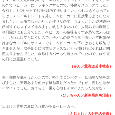
の外でベビーカーにドッキングするので、移動がスムーズでした。
金額も、3点セットで5万円以内で揃いました。少し大きくなってか
らは、チャイルドシートを外し、ベビーカーに直接乗るようになり
ましたが、三輪でしっかりした作りなので、ちょっとした砂利道や
凸凹道でもスイスイ進みます。帆も大きいので、人混みでの顔隠し
や日除けにも充分でした。ベビーカーの色味もくすみ系で大人っぽ
く、汚れも目立ちにくいので、子どもの物でも落ち着いた雰囲気が
好きなカップルにオススメです。ベビーカーの下にはあまり収納で
きませんが、取手部分にお世話グッズなど引っ掛ければそれほど問
題ありませんでした。雨除けカバーも付属されていたので、雨や雪
の日には重宝しました。
（みん／北海道苫小牧市）
使う頻度が低そうだったので、軽くてコンパクト、低価格な物を選
びました。実際あまり使わず概ね満足だったのですが、押し心地が
イマイチでした。おそらく、乗り心地もイマイチだったのかな？
（ひぃちゃん／新潟県南魚沼市）
日よけと背中の裏に入れ物があるべビーカー。
（ふじゃれ／大分県大分市）