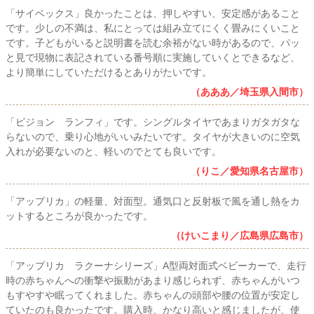
「サイベックス」良かったことは、押しやすい、安定感があること
です。少しの不満は、私にとっては組み立てにくく畳みにくいこと
です。子どもがいると説明書を読む余裕がない時があるので、パッ
と見で現物に表記されている番号順に実施していくとできるなど、
より簡単にしていただけるとありがたいです。
（あああ／埼玉県入間市）
「ピジョン ランフィ」です。シングルタイヤであまりガタガタな
らないので、乗り心地がいいみたいです。タイヤが大きいのに空気
入れが必要ないのと、軽いのでとても良いです。
（りこ／愛知県名古屋市）
「アップリカ」の軽量、対面型。通気口と反射板で風を通し熱をカ
ットするところが良かったです。
（けいこまり／広島県広島市）
「アップリカ ラクーナシリーズ」A型両対面式ベビーカーで、走行
時の赤ちゃんへの衝撃や振動があまり感じられず、赤ちゃんがいつ
もすやすや眠ってくれました。赤ちゃんの頭部や腰の位置が安定し
ていたのも良かったです。購入時、かなり高いと感じましたが、使