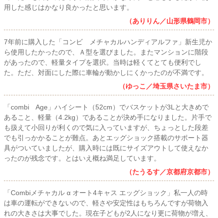
用した感じはかなり良かったと思います。
（ありりん／山形県鶴岡市）
7年前に購入した「コンビ メチャカルハンディアルファ」新生児か
ら使用したかったので、Ａ型を選びました。またマンションに階段
があったので、軽量タイプを選択。当時は軽くてとても便利でし
た。ただ、対面にした際に車輪が動かしにくかったのが不満です。
（ゆっこ／埼玉県さいたま市）
「combi Age」ハイシート（52cm）でバスケットが3Lと大きめで
あること、軽量（4.2kg）であることが決め手になりました。片手で
も扱えて小回りが利くので気に入っていますが、ちょっとした段差
でも引っかかることが難点。あとエッグショック搭載のサポート器
具がついていましたが、購入時には既にサイズアウトして使えなか
ったのが残念です。とはいえ概ね満足しています。
（たうるす／京都府京都市）
「Combiメチャカル α オート4キャス エッグショック」私一人の時
は車の運転ができないので、軽さや安定性はもちろんですが荷物入
れの大きさは大事でした。現在子どもが2人になり更に荷物が増え、