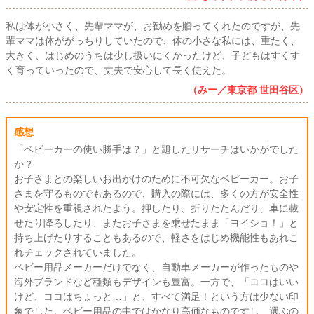
私は体が小さく、先輩ママが、お勧めを贈ってくれたのですが、先
輩ママは体ががっちりしていたので、体の小さな私には、重たく、
大きく、はじめのうちは少し扱いにくかったけど、子どもはすくす
く育っていったので、丈夫で安心して長く使えた。
（みー／東京都 世田谷区）
感想
「ベビーカーの使い勝手は？」と題したリサーチはいかがでした
か？
お子さまとの楽しいお出かけのために不可欠なベビーカー。お子
さまを守るものでもあるので、購入の際には、多くの方が安全性
や安定性を重視されたよう。押したり、折りたたんだり、車に載
せたり降ろしたり、またお子さまを乗せたまま「ヨイショ！」と
持ち上げたりすることもあるので、軽さをはじめ機能性もあれこ
れチェックされていました。
ベビー用品メーカーだけでなく、自動車メーカーが作ったものや
海外ブランドなど種類もデザインも豊富。一方で、「ココはいい
けど、ココはちょっと…」と、すべて満足！という方は少ない印
象でした。ベビー用品の中ではかなり高価なものですし、選ぶの