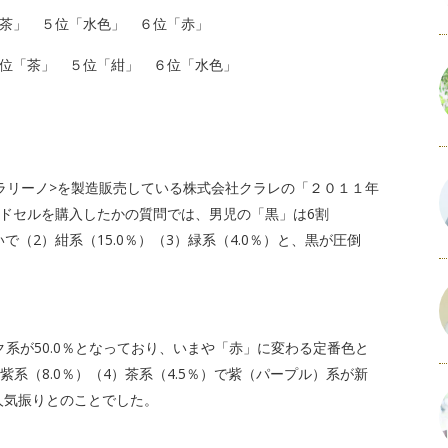
茶」 ５位「水色」 ６位「赤」
位「茶」 ５位「紺」 ６位「水色」
ラリーノ>を製造販売している株式会社クラレの「２０１１年
ドセルを購入したかの質問では、男児の「黒」は6割
いで（2）紺系（15.0％）（3）緑系（4.0％）と、黒が圧倒
系が50.0％となっており、いまや「赤」に変わる定番色と
紫系（8.0％）（4）茶系（4.5％）で紫（パープル）系が新
人気振りとのことでした。