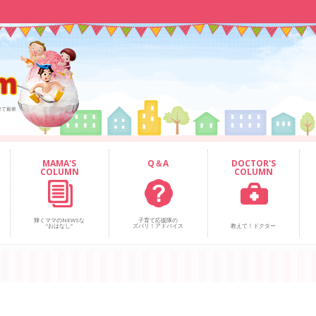
MAMA'S
Q＆A
DOCTOR'S
COLUMN
COLUMN
輝くママのNEWSな
子育て応援隊の
“おはなし”
ズバリ！アドバイス
教えて！ドクター