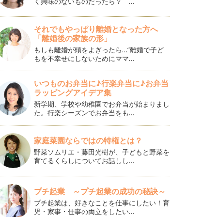
く興味のないものだったら？ …
それでもやっぱり離婚となった方へ
「離婚後の家族の形」
もしも離婚が頭をよぎったら…“離婚で子ど
もを不幸せにしないためにママ…
いつものお弁当に♪行楽弁当に♪お弁当
ラッピングアイデア集
新学期、学校や幼稚園でお弁当が始まりまし
た。行楽シーズンでお弁当をも…
家庭菜園ならではの特権とは？
野菜ソムリエ・藤田光樹が、子どもと野菜を
育てるくらしについてお話しし…
プチ起業 ～プチ起業の成功の秘訣～
プチ起業は、好きなことを仕事にしたい！育
児・家事・仕事の両立をしたい…