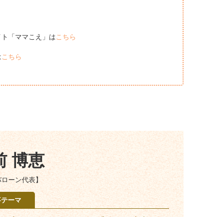
イト「ママこえ」は
こちら
は
こちら
前 博恵
バローン代表】
事テーマ