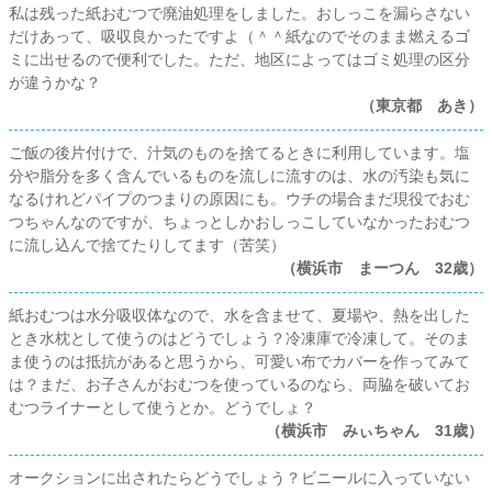
私は残った紙おむつで廃油処理をしました。おしっこを漏らさない
だけあって、吸収良かったですよ（＾＾紙なのでそのまま燃えるゴ
ミに出せるので便利でした。ただ、地区によってはゴミ処理の区分
が違うかな？
（東京都 あき）
ご飯の後片付けで、汁気のものを捨てるときに利用しています。塩
分や脂分を多く含んでいるものを流しに流すのは、水の汚染も気に
なるけれどパイプのつまりの原因にも。ウチの場合まだ現役でおむ
つちゃんなのですが、ちょっとしかおしっこしていなかったおむつ
に流し込んで捨てたりしてます（苦笑）
（横浜市 まーつん 32歳）
紙おむつは水分吸収体なので、水を含ませて、夏場や、熱を出した
とき水枕として使うのはどうでしょう？冷凍庫で冷凍して。そのま
ま使うのは抵抗があると思うから、可愛い布でカバーを作ってみて
は？まだ、お子さんがおむつを使っているのなら、両脇を破いてお
むつライナーとして使うとか。どうでしょ？
（横浜市 みぃちゃん 31歳）
オークションに出されたらどうでしょう？ビニールに入っていない