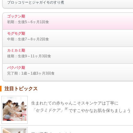
ブロッコリーとジャガイモのすり煮
ゴックン期
初期：生後5～6ヶ月1回食
モグモグ期
中期：生後7～8ヶ月2回食
カミカミ期
後期：生後9～11ヶ月3回食
パクパク期
完了期：1歳～1歳3ヶ月3回食
注目トピックス
生まれたての赤ちゃんこそスキンケアは丁寧に
※
「セラミドケア」
ですこやかなお肌を保ちましょう