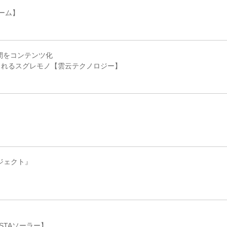
ーム】
間をコンテンツ化
くれるスグレモノ【雲云テクノロジー】
ジェクト』
STAソーラー】