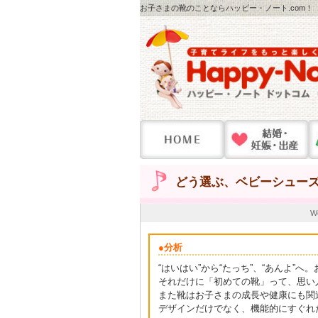
お子さまの靴のことならハッピー・ノート.com！
どう選ぶ、ベビーシュー
W
●分析
“はいはい”から“たっち”、“あんよ”
それだけに「初めての靴」って、思い
また靴はお子さまの成長や健康にも関
デザインだけでなく、機能的にすぐれ