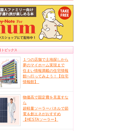
目トピックス
１つの店舗で土地探しから
夢のマイホーム実現まで
住まい情報満載の住宅情報
館へ行ってみよう！【住宅
情報館】
物価高で固定費を見直すな
ら
超軽量ソーラーパネルで節
電＆創エネがおすすめ
【HESTAソーラー】