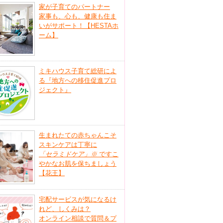
家が子育てのパートナー
家事も、心も、健康も住ま
いがサポート！【HESTAホ
ーム】
ミキハウス子育て総研によ
る『地方への移住促進プロ
ジェクト』
生まれたての赤ちゃんこそ
スキンケアは丁寧に
「セラミドケア」
※
ですこ
やかなお肌を保ちましょう
【花王】
宅配サービスが気になるけ
れど、しくみは？
オンライン相談で質問＆プ