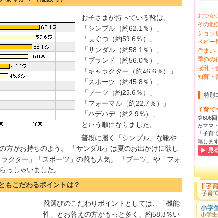
おでかけ
お子さまが持っている靴は、
その他(5
「シンプル（約62.1％）」
ショッピ
「長ぐつ（約59.6％）」
ベビー用
「サンダル（約58.1％）」
住まい・
季節の行
「ブランド（約56.0％）」
授乳・食
「キャラクター（約46.6％）」
知育・習
「スポーツ（約45.8％）」
「ブーツ（約25.6％）」
特別
「フォーマル（約22.7％）」
子育て
「ハデハデ（約2.9％）」
第606
という順になりました。
たママ・
「子育て
普段に履く「シンプル」な靴や
唱しま
の方がお持ちのよう。 「サンダル」は夏のお出かけに欲し
ャラクター」「スポーツ」の靴も人気。 「ブーツ」や「フォ
らっしゃいました。
っともこだわるポイントは？
靴選びのこだわりポイントとしては、「機能
性」とお答えの方がもっと多く、約58.8％い