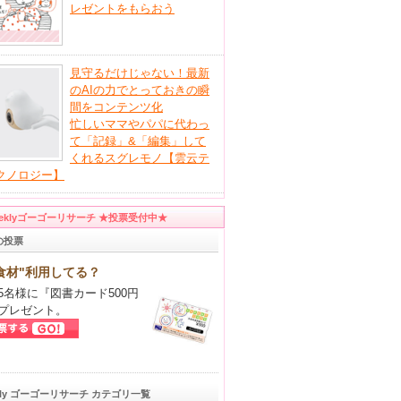
レゼントをもらおう
見守るだけじゃない！最新
のAIの力でとっておきの瞬
間をコンテンツ化
忙しいママやパパに代わっ
て「記録」&「編集」して
くれるスグレモノ【雲云テ
クノロジー】
eeklyゴーゴーリサーチ ★投票受付中★
の投票
食材"利用してる？
5名様に『図書カード500円
プレゼント。
kly ゴーゴーリサーチ カテゴリ一覧