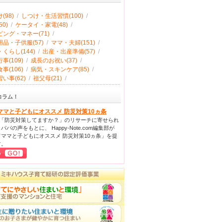
(98)
/
しつけ・生活習慣(100)
/
0)
/
ケータイ・家電(48)
/
ング・マネー(71)
/
品・子供服(57)
/
ママ・夫婦(151)
/
くらし(144)
/
出産・出産準備(57)
/
事(109)
/
成長のお祝い(37)
/
事(106)
/
病気・スキンケア(85)
/
い事(62)
/
祖父母(21)
/
コラム！
ママと子どもにオススメ 防災対策10ヵ条
回「防災対策してますか？」のリサーチに寄せられ
パパの声をもとに、 Happy-Note.com編集部が
ママと子どもにオススメ 防災対策10ヵ条」を提
す。