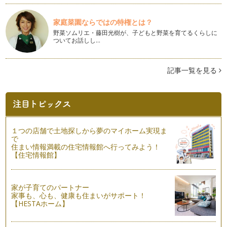
キラキライルミネーション 夜景×子ども撮影のコツ
冬はイルミネーションがとっても綺麗な季節ですよね。 夜の
家庭菜園ならではの特権とは？
お出かけは、子どもたちもワ…
野菜ソムリエ・藤田光樹が、子どもと野菜を育てるくらしに
ついてお話しし…
子どものピアノ発表会を素敵に撮るコツ！
子どものピアノ発表会は、頑張っている姿を撮りたいし、見た
いですよね。 撮影時に気を…
記事一覧を見る
秋の公園あそび！子ども写真撮影術
強い日ざしも落ち着き、過ごしやすい秋。 秋は、紅葉の季
節。秋の撮影ポイントをご紹介…
大切な時間を撮ろう！七五三撮影のポイント
１つの店舗で土地探しから夢のマイホーム実現ま
いよいよ楽しみにしていた七五三。ママはいろんな準備があ
で
り、とっても忙しいです。 カ…
住まい情報満載の住宅情報館へ行ってみよう！
【住宅情報館】
すぐに実践できる！とっておきの運動会撮影術
もうすぐ運動会！ おうちのカメラは持っているけれどいつも
上手に撮れなくて･･･、という方も…
家が子育てのパートナー
家事も、心も、健康も住まいがサポート！
【HESTAホーム】
HappyBirthday！記念日のベストショットを撮ろう！
お誕生日当日、飾りと子どもを一緒に撮りたいけど、「あれ
れ？子どもが小さく写ってしまう・・・…