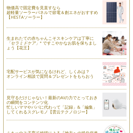
物価高で固定費を見直すなら
オリジナル写真集「フォトブック」を短時間で作る方法
超軽量ソーラーパネルで節電＆創エネがおすすめ
自分の撮った写真を1冊の本にすることが出来るサービスで
【HESTAソーラー】
す。…
スマホで簡単＆楽しい！おもしろ写真
生まれたての赤ちゃんこそスキンケアは丁寧に
スマホを使って、家族で面白い写真に挑戦してみませんか？
※
「セラミドケア」
ですこやかなお肌を保ちまし
上手に撮れると達成感もあ…
ょう【花王】
みんなニコニコ！公園で写真を撮ろう！
お天気が良く、スカッと晴れた気持ちのいい日は、家族で公園
で楽しむ機会が増えます。青い空・緑…
宅配サービスが気になるけれど、しくみは？
オンライン相談で質問＆プレゼントをもらおう
見守るだけじゃない！最新のAIの力でとっておき
の瞬間をコンテンツ化
忙しいママやパパに代わって「記録」&「編集」
してくれるスグレモノ【雲云テクノロジー】
ミキハウス子育て総研による『地方への移住促進