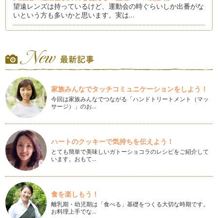
望遠レンズは持っているけど、運動会の時ぐらいしか出番がな
いという方も多いかと思います。実は…
風船を持ってロケーション撮影をしてみよう！
風船を持って少し特別な時間。 ぷかぷか浮かぶ風船は、駅前
やショッピングセンターでも…
こどもと一緒にカメラで作品作りをしてみよう！
子どもたちのアイデアは、発想力が豊かでとても面白いで
家族みんなでタッチコミュニケーションをしよう！
す。 …
今回は家族みんなでつながる「ハンドトリートメント（マッ
サージ）」のお…
お出かけ先でスッキリとした写真を撮りたい！そんな時は！？
人気のスポットなどお出かけする時には、写真を撮ると人が沢
山入り込んでごちゃごちゃした感じの…
ハートのクッキーで気持ちを伝えよう！
カメラを持ってこどもと一緒に☆春のお散歩写真！
とても簡単で美味しいガトーショコラのレシピをご紹介して
ぽかぽか陽気、お散歩が楽しい季節です。 是非子どもたちに
います。おもて…
もカメラを持たせて一緒にカ…
今年はチャレンジ！！桜×こども写真のコツ！
毎年春になると楽しみなのが、桜ですよね。桜とこども写真の
食を楽しもう！
コツをいくつかご紹介致します。 …
離乳期・幼児期は「食べる」基礎をつくる大切な時期です。
お料理上手でな…