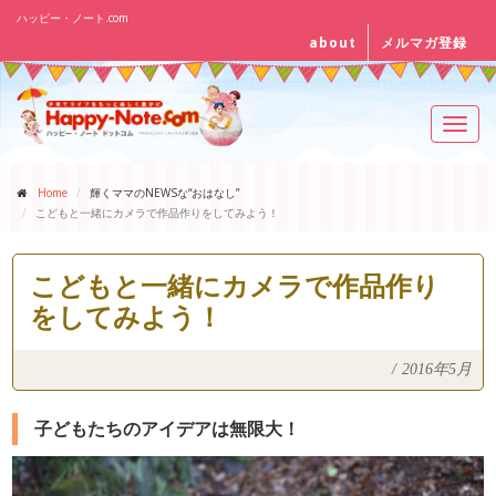
ハッピー・ノート.com
about
メルマガ登録
Toggl
navig
Home
輝くママのNEWSな“おはなし”
こどもと一緒にカメラで作品作りをしてみよう！
こどもと一緒にカメラで作品作り
をしてみよう！
/
2016年5月
子どもたちのアイデアは無限大！