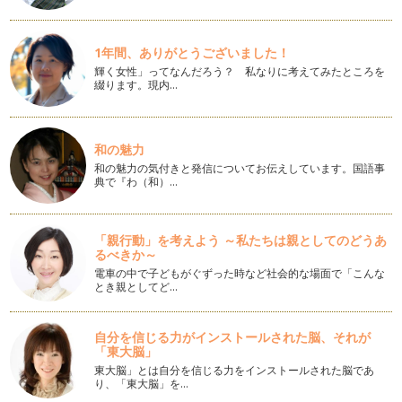
モノクロでオシャレなこども写真のコツ！
昔懐かしいものやアンティーク、建物などが似合う「モノク
ロ」で、子ども写真！？ 実は…
1年間、ありがとうございました！
輝く女性」ってなんだろう？ 私なりに考えてみたところを
新しいことにチャレンジ！ワクワクの表情を撮ろう！
綴ります。現内…
子どもたちのワクワクする表情ってとても素敵ですよね。 そ
んな姿も成長記録としてカメ…
シャボン玉と子ども写真を可愛く撮ってみよう！
和の魅力
ふわふわのシャボン玉と子どもを一緒に撮るのは難しいですよ
和の魅力の気付きと発信についてお伝えしています。国語事
ね。 シャボン玉&time…
典で『わ（和）…
家族でお出かけ！一日の思い出の写真を残すコツ
今日は家族でお出かけ！ おうちに帰るといつも同じような写
「親行動」を考えよう ～私たちは親としてのどうあ
真ばかり、、、とうことはあ…
るべきか～
電車の中で子どもがぐずった時など社会的な場面で「こんな
雪が降ってきた！「子ども」と「雪」の写真を撮るコツ
とき親としてど…
雪が降ってきた時にカメラで撮影をしても、なんだかイマイ
チ・・・ということもありますよね。 …
自分を信じる力がインストールされた脳、それが
「東大脳」
子どもの笑顔とカメラ目線が欲しい！年齢別の撮影術！
子どもの笑顔とカメラ目線、両方撮るのは難しいですよね。
東大脳」とは自分を信じる力をインストールされた脳であ
り、「東大脳」を…
年齢別の笑顔になるコツをご…