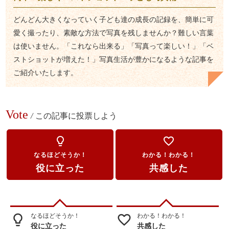
どんどん大きくなっていく子ども達の成長の記録を、簡単に可
愛く撮ったり、素敵な方法で写真を残しませんか？難しい言葉
は使いません。「これなら出来る」「写真って楽しい！」「ベ
ストショットが増えた！」写真生活が豊かになるような記事を
ご紹介いたします。
Vote
/
この記事に投票しよう
lightbulb_outline
favorite_border
なるほどそうか！
わかる！わかる！
役に立った
共感した
なるほどそうか！
わかる！わかる！
lightbulb_outline
favorite_border
役に立った
共感した