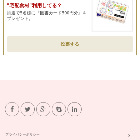
れして…」 …
"宅配食材"利用してる？
抽選で5名様に『図書カード500円分』を
子どもの話を聞くコツは？
プレゼント。
話せるようになった子どもは、まあよく話すこと。「ママ、マ
マ、きいてきいて！」 こち…
折れないココロの育て方
投票する
お子さんの個性って様々ですね。積極的な子もいれば慎重派も
いるし、泣き虫、怒りん坊、甘えっ子…
「頑張りすぎ」をやめるには
前回は「人の手を借りる」ことについてお伝えしました。普段
の生活に子どもという新しいメンバー…
「人の手を借りる」ってどうしたらいいの？
子育て中は思うにまかせないことがいっぱいです。 朝何時に
起きるぞ、の予定の前に起こ…
【しつけに迷う時、どうしたらいいの？】
子どもとの暮らしの中で、「しつけ」は大きな関心事。保護者
の価値観だけでなくインターネット、…
プライバシーポリシー
イヤイヤ期のコミュニケーションどうしたらいいの？