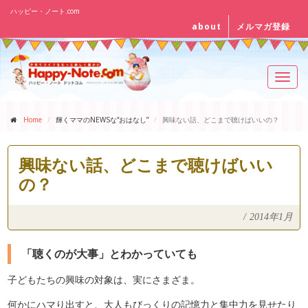
ハッピー・ノート.com
about
メルマガ登録
Toggl
navig
Home
輝くママのNEWSな“おはなし”
興味ない話、どこまで聴けばいいの？
興味ない話、どこまで聴けばいい
の？
/
2014年1月
「聴くのが大事」とわかっていても
子どもたちの興味の対象は、実にさまざま。
何かにハマり出すと、大人もびっくりの記憶力と集中力を見せたり