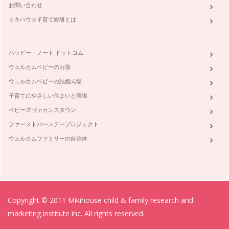
「魔の2歳児」なんて言葉があるように、2歳になるあたりか
お問い合わせ
ら、とにかくなんでも「イヤ！」と言…
ミキハウス子育て総研とは
自分にもできないこと、どう教えたらいいの？
この連載記事では、子育ての中で、みなさんが「どうしたらい
ハッピー・ノート ドットコム
いの？」とお悩みの問題について、コ…
ウェルカムベビーのお宿
ウェルカムベビーの結婚式場
子育てにやさしい住まいと環境
ベビーズヴァカンスタウン
ファーストバースデープロジェクト
ウェルカムファミリーの自治体
Copyright © 2011 Mikihouse child & family research and
marketing institute inc. All rights reserved.