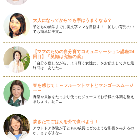
先日子育てに関するトークライブの打ち合わせをしていた時に
「子どもの言うことをききすぎている…
大人になってからでも字はうまくなる？
愛してると言って！
子どもの就学までに美文字ママを目指す！ 忙しい育児の中
以前「子どもの愛が重たい時」というコラムを書きましたが、
でも簡単に美文…
今回は「子どもから愛を確かめられる…
パパと意見が違う時、どうしたらいいの？
【ママのための自分育てコミュニケーション講座24
夫婦で育児の意見が違うことはよくあること。 今日はいただ
回目】「笑顔は究極の薬」
いたご質問を一緒に考えてみ…
「自分を癒しながら、より輝く女性に」をお伝えしてきた最
終回は、あなた…
イライラの素はどこにある？
毎日を、笑顔でハッピーに過ごしたい。そう願っているはずな
のに、ちょっとしたことで怒りがバク…
春を感じて！～フルーツトマトとマンゴースムージ
ー～
ピーナツバターより欲しいもの
野菜や果物をたっぷり使ったジュースでお子様の体調を整え
赤ちゃんが泣くと、「どうしたの？お腹すいたの？おむつか
ましょう。朝ご…
な？」などとママが赤ちゃんの気持ちを…
ママきいて！にどう応える？
炊きたてごはんを外で食べよう！
保育園や幼稚園、学校の保護者会では「子どもの話を聴いてま
アウトドア体験が子どもの成長にどのような影響を与えるの
すか？」とよく言われます。ママに話…
か、さまざまな…