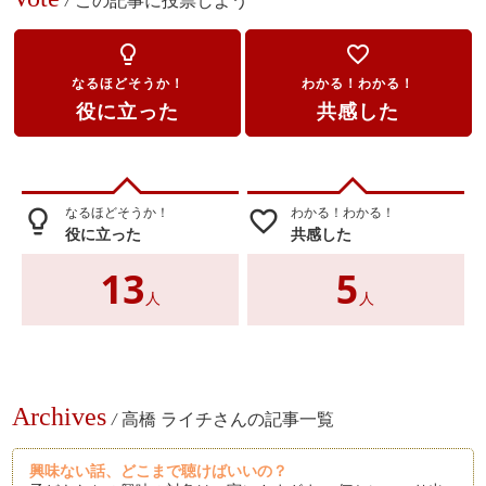
/
この記事に投票しよう
lightbulb_outline
favorite_border
なるほどそうか！
わかる！わかる！
役に立った
共感した
なるほどそうか！
わかる！わかる！
lightbulb_outline
favorite_border
役に立った
共感した
13
5
人
人
Archives
/
高橋 ライチさんの記事一覧
興味ない話、どこまで聴けばいいの？