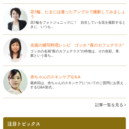
子どもの愛が重たい時
明けましておめでとうございます。昨年1年、当コラムをご愛
花1輪、たまには違ったアングルで撮影してみましょ
顧いただきありがとうございます！ …
う
花1輪をフォトジェニックに！ 自生している花を撮影すると
喜びを2倍に、悲しみを半分に
きに、いつも…
12月、街はすっかりクリスマスですね。気分がウキウキとハ
イテンションな方もいれば、サンタ業…
名画の模写料理レシピ ゴッホ "夜のカフェテラス"
なかなか寝ない・起きない子どもになんて言う？
ゴッホの名画“夜のカフェテラス”の特徴は、その色彩。青、
子育てする中で、悩みのネタはたくさんあります。 夜寝な
紫という落ち…
い・朝起きない・ちゃんと食べ…
子どもがほんとうに言いたかったことは？
「この人、ほんとうに言いたいことは別にあるんじゃない？」
赤ちゃんのスキンケアQ＆A
日々のコミュニケーション…
最終回は、赤ちゃんのスキンケアについてのご質問にお答え
するQ&A形式…
気持ちのコミュニケーション
「もっとコミュニケーションをとったほうがいいのかしら」
そう思いながらも、毎日のバ…
記事一覧を見る
イクメンの育て方！？
「イクメン」と聞いて、あなたはどう思いますか？ イクメン
とは、育児に積極的なパパの…