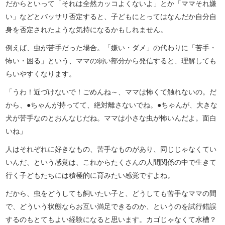
だからといって「それは全然カッコよくないよ」とか「ママそれ嫌
い」などとバッサリ否定すると、子どもにとってはなんだか自分自
身を否定されたような気持になるかもしれません。
例えば、虫が苦手だった場合。「嫌い・ダメ」の代わりに「苦手・
怖い・困る」という、ママの弱い部分から発信すると、理解しても
らいやすくなります。
「うわ！近づけないで！ごめんね～、ママは怖くて触れないの。だ
から、●ちゃんが持ってて、絶対離さないでね。●ちゃんが、大きな
犬が苦手なのとおんなじだね。ママは小さな虫が怖いんだよ。面白
いね」
人はそれぞれに好きなもの、苦手なものがあり、同じじゃなくてい
いんだ、という感覚は、これからたくさんの人間関係の中で生きて
行く子どもたちには積極的に育みたい感覚ですよね。
だから、虫をどうしても飼いたい子と、どうしても苦手なママの間
で、どういう状態ならお互い満足できるのか、というのを試行錯誤
するのもとてもよい経験になると思います。カゴじゃなくて水槽？