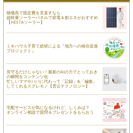
「失敗」とのつきあい方 その2
物価高で固定費を見直すなら
前回は失敗とのつきあい方その１、をお伝えしました。簡単に
超軽量ソーラーパネルで節電＆創エネがおすすめ
おさらいしますね。 ・子ど…
【HESTAソーラー】
「失敗」とのつきあい方 その１
子どもは成長していく中で、さまざまな失敗を経験します。そ
の失敗も、だんだん複雑になってきま…
ミキハウス子育て総研による『地方への移住促進
プロジェクト』
育児のルーツ、子ども時代を振り返る
夏休み。かえって大忙し、というママも多いことでしょうね。
我が家の末っ子小学4年生は、ほぼ手…
見守るだけじゃない！最新のAIの力でとっておき
の瞬間をコンテンツ化
「ごめんね」を教えるには、どうしたらいいの？
忙しいママやパパに代わって「記録」&「編集」
前回、前々回と子どものケンカにどう関わるか？をお伝えしま
してくれるスグレモノ【雲云テクノロジー】
した。 ６つのステップをみ…
子どものケンカ、どう関わればいいの？【その２】
前回の続きです！ 子どもどうしのケンカを「人間関係を学ぶ
宅配サービスが気になるけれど、しくみは？
機会」「ココロを育てる機会」ととら…
オンライン相談で質問＆プレゼントをもらおう
子どものケンカ、どう関わればいいの？【その１】
子どもどうしのケンカについて、親の対応はいろいろ違いま