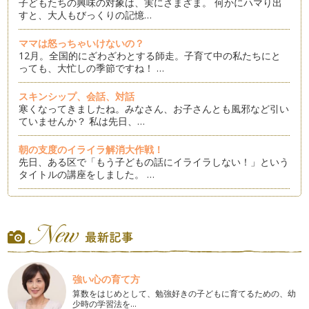
子どもたちの興味の対象は、実にさまざま。 何かにハマり出
すと、大人もびっくりの記憶…
ママは怒っちゃいけないの？
12月。全国的にざわざわとする師走。子育て中の私たちにと
っても、大忙しの季節ですね！ …
スキンシップ、会話、対話
寒くなってきましたね。みなさん、お子さんとも風邪など引い
ていませんか？ 私は先日、…
朝の支度のイライラ解消大作戦！
先日、ある区で「もう子どもの話にイライラしない！」という
タイトルの講座をしました。 …
「話してくれない子」の話を聴くには？
聴く講座や、カウンセリングの場では時々「うちの子ちっとも
話してくれなくて…」…
誰とでも仲良く遊べない子って心配？
同年齢の子どもたちの中に、すっと入って行ける子と、なかな
強い心の育て方
か行けない子がいますね。 …
算数をはじめとして、勉強好きの子どもに育てるための、幼
少時の学習法を…
子どもの言い分、どこまで聴く？