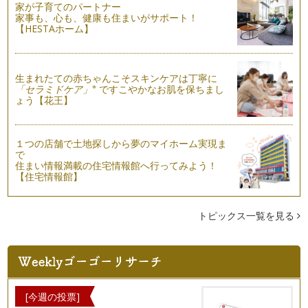
す。割って入って仲裁する、叱る、ほっ…
家が子育てのパートナー
家事も、心も、健康も住まいがサポート！
ママ友とのコミュニケーション
【HESTAホーム】
子どもが生まれると、子どもにまつわる人間関係が生まれま
す。公園で、児童館で、保育園・幼稚園…
生まれたての赤ちゃんこそスキンケアは丁寧に
子どもを褒めるよりも大切なこと
※
「セラミドケア」
ですこやかなお肌を保ちまし
「子どもを褒めるコツって？」「褒める子育ての落とし穴！」
ょう【花王】
と2回続けて褒めることについて書き…
「褒める子育て」の落とし穴！？
１つの店舗で土地探しから夢のマイホーム実現ま
引き続き「子どもを褒めるコツ」の第二弾です。 前回のお話
で
は、褒める時にはココロと言…
住まい情報満載の住宅情報館へ行ってみよう！
【住宅情報館】
子どもを褒めるコツが知りたい！
育児書を見ても、保育園・幼稚園のおたよりにも「たくさん褒
めてあげてくださいね」とよく書いて…
トピックス一覧を見る
子どもの気持ちがわからない時、どうしたらいいの？
子どもと暮らしていると、その言動について「わあ、こういう
ところ、自分にそっくりでイヤになる…
ガミガミ言うのをやめるには？
[今週の投票]
「早くしなさい！」「何やってるの！」「ほら次はあれしてこ