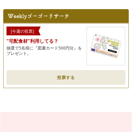
子どもの気持ちがわからない時、どうしたらいいの？
子どもと暮らしていると、その言動について「わあ、こういう
ところ、自分にそっくりでイヤになる…
ガミガミ言うのをやめるには？
[今週の投票]
「早くしなさい！」「何やってるの！」「ほら次はあれしてこ
"宅配食材"利用してる？
れして…」 …
抽選で5名様に『図書カード500円分』を
子どもの話を聞くコツは？
プレゼント。
話せるようになった子どもは、まあよく話すこと。「ママ、マ
マ、きいてきいて！」 こち…
折れないココロの育て方
投票する
お子さんの個性って様々ですね。積極的な子もいれば慎重派も
いるし、泣き虫、怒りん坊、甘えっ子…
「頑張りすぎ」をやめるには
前回は「人の手を借りる」ことについてお伝えしました。普段
の生活に子どもという新しいメンバー…
「人の手を借りる」ってどうしたらいいの？
子育て中は思うにまかせないことがいっぱいです。 朝何時に
起きるぞ、の予定の前に起こ…