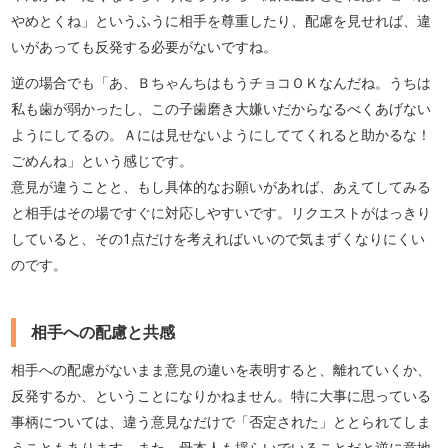
やめとくね」というふうに相手を尊重したり、配慮を見せれば、違
いがあっても反発する必要がないですね。
逆の場合でも「あ、ＢちゃんちはもうチョコＯＫなんだね。うちは
私も歯が弱かったし、この子歯磨き大嫌いだからなるべくあげない
ようにしてるの。Ａには見せないようにしててくれると助かるな！
ごめんね」という感じです。
意見が違うことと、もし具体的なお願いがあれば、あえてしてみる
と相手はその場ですぐに対応しやすいです。リクエストがはっきり
していると、その1点だけを考えればいいので気まずくなりにくい
のです。
相手への配慮と共感
相手への配慮がないまま意見の違いを表明すると、離れていくか、
反発するか、ということになりかねません。特に大事に思っている
事柄については、違う意見なだけで「否定された」ととられてしま
うこともあります。また、母本人も揺らいでいることだと逆に意地