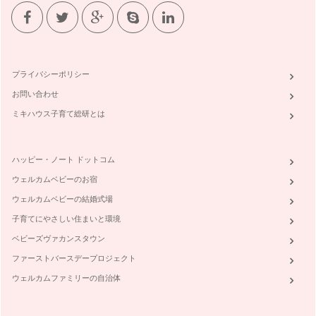
【しつけに迷う時、どうしたらいいの？】
子どもとの暮らしの中で、「しつけ」は大きな関心事。保護者
の価値観だけでなくインターネット、…
プライバシーポリシー
イヤイヤ期のコミュニケーションどうしたらいいの？
「魔の2歳児」なんて言葉があるように、2歳になるあたりか
お問い合わせ
ら、とにかくなんでも「イヤ！」と言…
ミキハウス子育て総研とは
自分にもできないこと、どう教えたらいいの？
この連載記事では、子育ての中で、みなさんが「どうしたらい
ハッピー・ノート ドットコム
いの？」とお悩みの問題について、コ…
ウェルカムベビーのお宿
ウェルカムベビーの結婚式場
子育てにやさしい住まいと環境
ベビーズヴァカンスタウン
ファーストバースデープロジェクト
ウェルカムファミリーの自治体