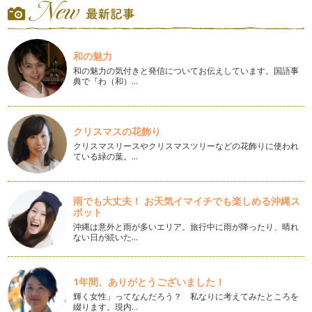
話してくれなくて…」…
誰とでも仲良く遊べない子って心配？
同年齢の子どもたちの中に、すっと入って行ける子と、なかな
和の魅力
か行けない子がいますね。 …
和の魅力の気付きと発信についてお伝えしています。国語事
典で『わ（和）…
子どもの言い分、どこまで聴く？
先日子育てに関するトークライブの打ち合わせをしていた時に
「子どもの言うことをききすぎている…
クリスマスの花飾り
愛してると言って！
クリスマスリースやクリスマスツリーなどの花飾りに使われ
以前「子どもの愛が重たい時」というコラムを書きましたが、
ている緑の葉。…
今回は「子どもから愛を確かめられる…
パパと意見が違う時、どうしたらいいの？
雨でも大丈夫！ お天気イマイチでも楽しめる沖縄ス
夫婦で育児の意見が違うことはよくあること。 今日はいただ
ポット
いたご質問を一緒に考えてみ…
沖縄は意外と雨が多いエリア。旅行中に雨が降ったり、晴れ
ない日が続いた…
イライラの素はどこにある？
毎日を、笑顔でハッピーに過ごしたい。そう願っているはずな
のに、ちょっとしたことで怒りがバク…
1年間、ありがとうございました！
輝く女性」ってなんだろう？ 私なりに考えてみたところを
ピーナツバターより欲しいもの
綴ります。現内…