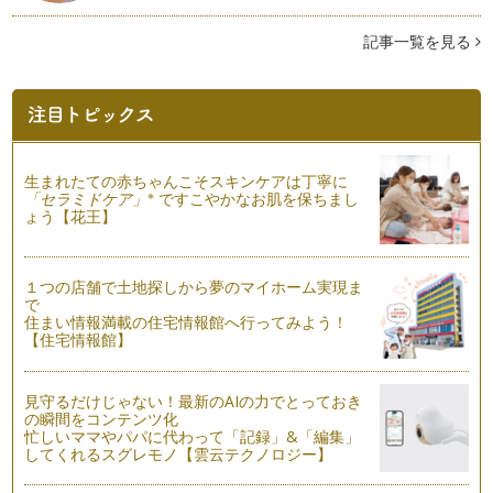
「もっとコミュニケーションをとったほうがいいのかしら」
そう思いながらも、毎日のバ…
記事一覧を見る
イクメンの育て方！？
「イクメン」と聞いて、あなたはどう思いますか？ イクメン
とは、育児に積極的なパパの…
「失敗」とのつきあい方 その2
生まれたての赤ちゃんこそスキンケアは丁寧に
前回は失敗とのつきあい方その１、をお伝えしました。簡単に
※
「セラミドケア」
ですこやかなお肌を保ちまし
おさらいしますね。 ・子ど…
ょう【花王】
「失敗」とのつきあい方 その１
子どもは成長していく中で、さまざまな失敗を経験します。そ
１つの店舗で土地探しから夢のマイホーム実現ま
の失敗も、だんだん複雑になってきま…
で
住まい情報満載の住宅情報館へ行ってみよう！
育児のルーツ、子ども時代を振り返る
【住宅情報館】
夏休み。かえって大忙し、というママも多いことでしょうね。
我が家の末っ子小学4年生は、ほぼ手…
見守るだけじゃない！最新のAIの力でとっておき
の瞬間をコンテンツ化
「ごめんね」を教えるには、どうしたらいいの？
忙しいママやパパに代わって「記録」&「編集」
前回、前々回と子どものケンカにどう関わるか？をお伝えしま
してくれるスグレモノ【雲云テクノロジー】
した。 ６つのステップをみ…