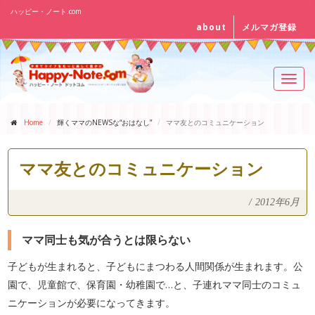
ハッピー・ノート.com
about
メルマガ登録
Toggl
navig
Home
輝くママのNEWSな“おはなし”
ママ友とのコミュニケーション
ママ友とのコミュニケーション
/
2012年6月
ママ同士も気が合うとは限らない
子どもが生まれると、子どもにまつわる人間関係が生まれます。公
園で、児童館で、保育園・幼稚園で…と、子連れママ同士のコミュ
ニケーションが必要になってきます。