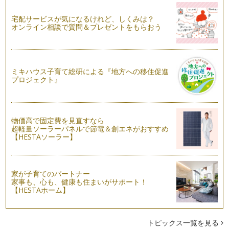
子どものケンカ、どう関わればいいの？【その２】
前回の続きです！ 子どもどうしのケンカを「人間関係を学ぶ
宅配サービスが気になるけれど、しくみは？
機会」「ココロを育てる機会」ととら…
オンライン相談で質問＆プレゼントをもらおう
子どものケンカ、どう関わればいいの？【その１】
子どもどうしのケンカについて、親の対応はいろいろ違いま
す。割って入って仲裁する、叱る、ほっ…
ミキハウス子育て総研による『地方への移住促進
プロジェクト』
ママ友とのコミュニケーション
子どもが生まれると、子どもにまつわる人間関係が生まれま
す。公園で、児童館で、保育園・幼稚園…
物価高で固定費を見直すなら
子どもを褒めるよりも大切なこと
超軽量ソーラーパネルで節電＆創エネがおすすめ
「子どもを褒めるコツって？」「褒める子育ての落とし穴！」
【HESTAソーラー】
と2回続けて褒めることについて書き…
「褒める子育て」の落とし穴！？
引き続き「子どもを褒めるコツ」の第二弾です。 前回のお話
家が子育てのパートナー
は、褒める時にはココロと言…
家事も、心も、健康も住まいがサポート！
【HESTAホーム】
子どもを褒めるコツが知りたい！
育児書を見ても、保育園・幼稚園のおたよりにも「たくさん褒
めてあげてくださいね」とよく書いて…
トピックス一覧を見る