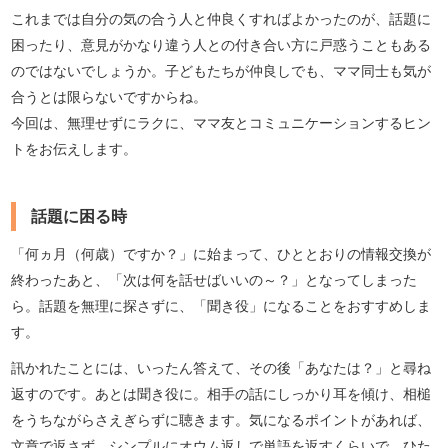
これまでは自分の気の合う人と仲良くすればよかったのが、話題に
困ったり、意見がかなり違う人との付き合い方に戸惑うこともある
のではないでしょうか。子どもたちが仲良しでも、ママ同士も気が
合うとは限らないですからね。
今回は、無理せずにラクに、ママ友とコミュニケーションするヒン
トをお伝えします。
話題に困る時
「何ヵ月（何歳）ですか？」に始まって、ひととおりの情報交換が
終わったあと、「次は何を話せばいいの～？」となってしまった
ら。話題を無理に探さずに、「聞き役」になることをおすすめしま
す。
訊かれたことには、いったん答えて、その後「あなたは？」と尋ね
返すのです。あとは聞き役に。相手の話にしっかり耳を傾け、相槌
をうちながらさえぎらずに聴きます。気になるポイントがあれば、
文章で返さず、シンプルにオウム返しで単語を返すくらいで、ひた