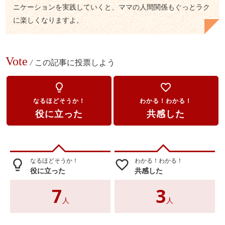
ニケーションを実践していくと、ママの人間関係もぐっとラク
に楽しくなりますよ。
Vote
/
この記事に投票しよう
lightbulb_outline
favorite_border
なるほどそうか！
わかる！わかる！
役に立った
共感した
なるほどそうか！
わかる！わかる！
lightbulb_outline
favorite_border
役に立った
共感した
7
3
人
人