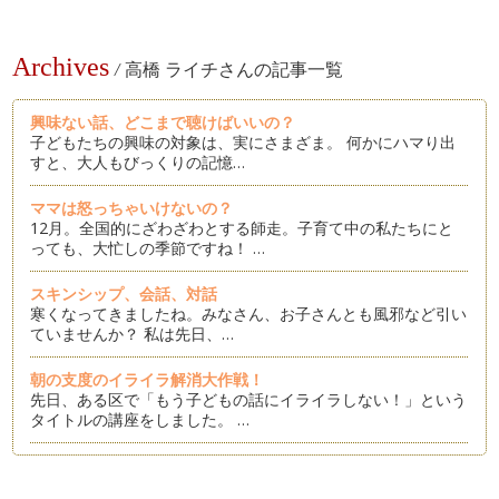
Archives
/
高橋 ライチさんの記事一覧
興味ない話、どこまで聴けばいいの？
子どもたちの興味の対象は、実にさまざま。 何かにハマり出
すと、大人もびっくりの記憶…
ママは怒っちゃいけないの？
12月。全国的にざわざわとする師走。子育て中の私たちにと
っても、大忙しの季節ですね！ …
スキンシップ、会話、対話
寒くなってきましたね。みなさん、お子さんとも風邪など引い
ていませんか？ 私は先日、…
朝の支度のイライラ解消大作戦！
先日、ある区で「もう子どもの話にイライラしない！」という
タイトルの講座をしました。 …
「話してくれない子」の話を聴くには？
聴く講座や、カウンセリングの場では時々「うちの子ちっとも