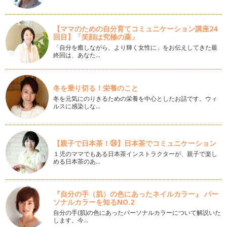
赤ちゃんが泣くと、「どうしたの？お腹すいたの？おむつか
な？」などとママが赤ちゃんの気持ちを…
【ママのための自分育てコミュニケーション講座24
ママきいて！にどう応える？
回目】「笑顔は究極の薬」
保育園や幼稚園、学校の保護者会では「子どもの話を聴いてま
「自分を癒しながら、より輝く女性に」をお伝えしてきた最
すか？」とよく言われます。ママに話…
終回は、あなた…
子どもの愛が重たい時
明けましておめでとうございます。昨年1年、当コラムをご愛
顧いただきありがとうございます！ …
冬を乗り切る！栄養のこと
冬を元気にのりきるための栄養を中心としたお話です。ウィ
ルスに感染しな…
喜びを2倍に、悲しみを半分に
12月、街はすっかりクリスマスですね。気分がウキウキとハ
イテンションな方もいれば、サンタ業…
【親子で日本茶！㉔】日本茶でコミュニケーション
なかなか寝ない・起きない子どもになんて言う？
１児のママでもある日本茶インストラクターが、親子で楽し
子育てする中で、悩みのネタはたくさんあります。 夜寝な
める日本茶のあ…
い・朝起きない・ちゃんと食べ…
子どもがほんとうに言いたかったことは？
『自分の手（肌）の色にあったネイルカラー』 パー
「この人、ほんとうに言いたいことは別にあるんじゃない？」
ソナルカラーを知るNO.2
日々のコミュニケーション…
自分の手(肌)の色にあったパーソナルカラーについて解説いた
します。今…
気持ちのコミュニケーション