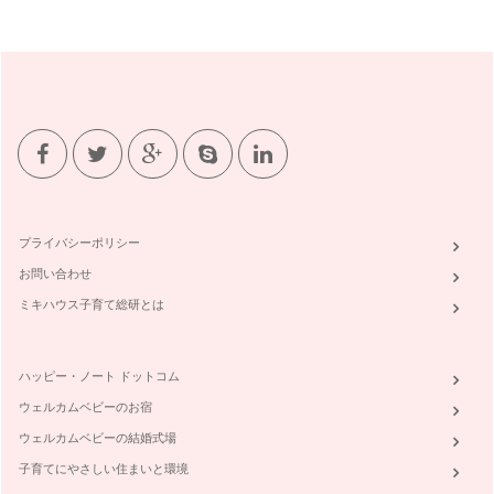
「頑張りすぎ」をやめるには
前回は「人の手を借りる」ことについてお伝えしました。普段
の生活に子どもという新しいメンバー…
「人の手を借りる」ってどうしたらいいの？
子育て中は思うにまかせないことがいっぱいです。 朝何時に
起きるぞ、の予定の前に起こ…
【しつけに迷う時、どうしたらいいの？】
子どもとの暮らしの中で、「しつけ」は大きな関心事。保護者
の価値観だけでなくインターネット、…
プライバシーポリシー
イヤイヤ期のコミュニケーションどうしたらいいの？
お問い合わせ
「魔の2歳児」なんて言葉があるように、2歳になるあたりか
ら、とにかくなんでも「イヤ！」と言…
ミキハウス子育て総研とは
自分にもできないこと、どう教えたらいいの？
この連載記事では、子育ての中で、みなさんが「どうしたらい
ハッピー・ノート ドットコム
いの？」とお悩みの問題について、コ…
ウェルカムベビーのお宿
ウェルカムベビーの結婚式場
子育てにやさしい住まいと環境