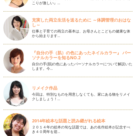
こりが激しい』…
イライラの素はどこにある？
毎日を、笑顔でハッピーに過ごしたい。そう願っているはずな
のに、ちょっとしたことで怒りがバク…
充実した両立生活を送るために ～体調管理のおはな
し～
ピーナツバターより欲しいもの
仕事と子育ての両立の基本は、お母さんとこどもの健康な体
赤ちゃんが泣くと、「どうしたの？お腹すいたの？おむつか
から始まります…
な？」などとママが赤ちゃんの気持ちを…
『自分の手（肌）の色にあったネイルカラー』 パー
ママきいて！にどう応える？
ソナルカラーを知るNO.2
保育園や幼稚園、学校の保護者会では「子どもの話を聴いてま
自分の手(肌)の色にあったパーソナルカラーについて解説いた
すか？」とよく言われます。ママに話…
します。今…
子どもの愛が重たい時
明けましておめでとうございます。昨年1年、当コラムをご愛
リメイク作品
顧いただきありがとうございます！ …
今回は、特別なものを用意しなくても、家にある物をリメイ
クしましょう！…
喜びを2倍に、悲しみを半分に
12月、街はすっかりクリスマスですね。気分がウキウキとハ
イテンションな方もいれば、サンタ業…
2014年絵本な話題と読み継がれる絵本
なかなか寝ない・起きない子どもになんて言う？
２０１４年の絵本の旬な話題では、あの名作絵本が記念すべ
子育てする中で、悩みのネタはたくさんあります。 夜寝な
き４０周年を迎…
い・朝起きない・ちゃんと食べ…