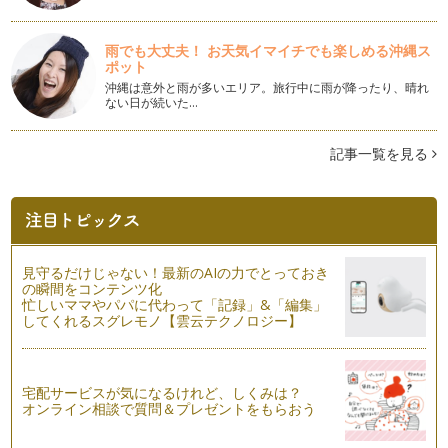
子どもがほんとうに言いたかったことは？
雨でも大丈夫！ お天気イマイチでも楽しめる沖縄ス
「この人、ほんとうに言いたいことは別にあるんじゃない？」
ポット
日々のコミュニケーション…
沖縄は意外と雨が多いエリア。旅行中に雨が降ったり、晴れ
ない日が続いた…
気持ちのコミュニケーション
「もっとコミュニケーションをとったほうがいいのかしら」
そう思いながらも、毎日のバ…
記事一覧を見る
イクメンの育て方！？
「イクメン」と聞いて、あなたはどう思いますか？ イクメン
とは、育児に積極的なパパの…
「失敗」とのつきあい方 その2
見守るだけじゃない！最新のAIの力でとっておき
前回は失敗とのつきあい方その１、をお伝えしました。簡単に
の瞬間をコンテンツ化
おさらいしますね。 ・子ど…
忙しいママやパパに代わって「記録」&「編集」
してくれるスグレモノ【雲云テクノロジー】
「失敗」とのつきあい方 その１
子どもは成長していく中で、さまざまな失敗を経験します。そ
の失敗も、だんだん複雑になってきま…
宅配サービスが気になるけれど、しくみは？
オンライン相談で質問＆プレゼントをもらおう
育児のルーツ、子ども時代を振り返る
夏休み。かえって大忙し、というママも多いことでしょうね。