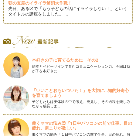
朝の支度のイライラ解消大作戦！
先日、ある区で「もう子どもの話にイライラしない！」という
タイトルの講座をしました。 …
「話してくれない子」の話を聴くには？
聴く講座や、カウンセリングの場では時々「うちの子ちっとも
話してくれなくて…」…
誰とでも仲良く遊べない子って心配？
同年齢の子どもたちの中に、すっと入って行ける子と、なかな
本好きの子に育てるために その2
か行けない子がいますね。 …
絵本とベビーサインで育むコミュニケーション力。今回は我
が子を本好きに…
子どもの言い分、どこまで聴く？
先日子育てに関するトークライブの打ち合わせをしていた時に
「子どもの言うことをききすぎている…
「いいことおもいついた！」を大切に...知的好奇心
を育てましょう
愛してると言って！
以前「子どもの愛が重たい時」というコラムを書きましたが、
子どもたちは実体験の中で考え、発見し、その過程を楽しみ
ながら成長しま…
今回は「子どもから愛を確かめられる…
パパと意見が違う時、どうしたらいいの？
働くママの悩み㉕『1日中パソコンの前で仕事。目の
夫婦で育児の意見が違うことはよくあること。 今日はいただ
疲れ、肩こりが激しい』
いたご質問を一緒に考えてみ…
働くママの悩み『１日中パソコンの前で仕事。目の疲れ、肩