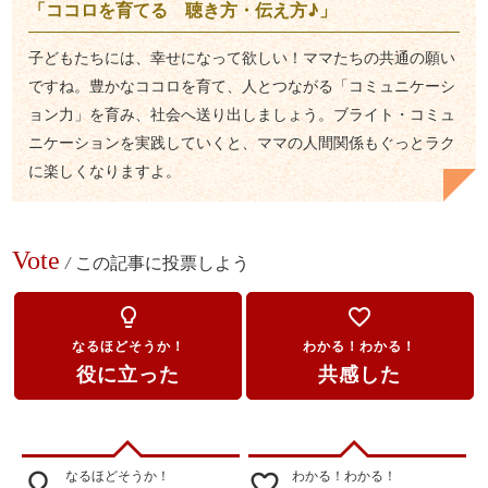
「ココロを育てる 聴き方・伝え方♪」
子どもたちには、幸せになって欲しい！ママたちの共通の願い
ですね。豊かなココロを育て、人とつながる「コミュニケーシ
ョン力」を育み、社会へ送り出しましょう。ブライト・コミュ
ニケーションを実践していくと、ママの人間関係もぐっとラク
に楽しくなりますよ。
Vote
/
この記事に投票しよう
lightbulb_outline
favorite_border
なるほどそうか！
わかる！わかる！
役に立った
共感した
なるほどそうか！
わかる！わかる！
lightbulb_outline
favorite_border