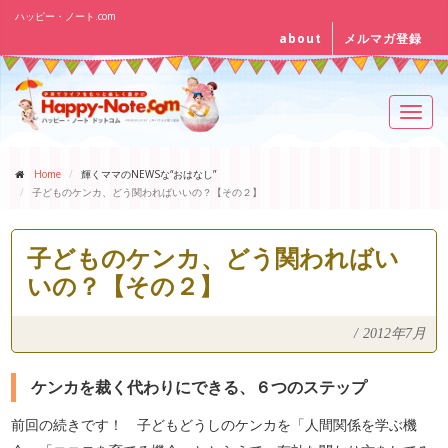
ハッピー・ノート.com
about
メルマガ登録
Toggl
navig
Home
輝くママのNEWSな“おはなし”
子どものケンカ、どう関わればいいの？【その２】
子どものケンカ、どう関わればい
いの？【その２】
/
2012年7月
ケンカを裁く代わりにできる、６つのステップ
前回の続きです！ 子どもどうしのケンカを「人間関係を学ぶ機