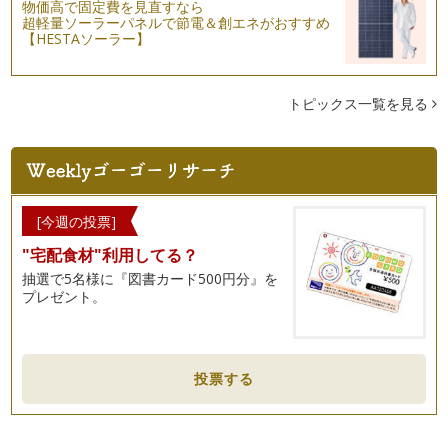
引き続き「子どもを褒めるコツ」の第二弾です。 前回のお話
物価高で固定費を見直すなら
超軽量ソーラーパネルで節電＆創エネがおすすめ
は、褒める時にはココロと言…
【HESTAソーラー】
子どもを褒めるコツが知りたい！
育児書を見ても、保育園・幼稚園のおたよりにも「たくさん褒
めてあげてくださいね」とよく書いて…
トピックス一覧を見る
子どもの気持ちがわからない時、どうしたらいいの？
子どもと暮らしていると、その言動について「わあ、こういう
ところ、自分にそっくりでイヤになる…
ガミガミ言うのをやめるには？
[今週の投票]
「早くしなさい！」「何やってるの！」「ほら次はあれしてこ
"宅配食材"利用してる？
れして…」 …
抽選で5名様に『図書カード500円分』を
プレゼント。
子どもの話を聞くコツは？
話せるようになった子どもは、まあよく話すこと。「ママ、マ
マ、きいてきいて！」 こち…
折れないココロの育て方
投票する
お子さんの個性って様々ですね。積極的な子もいれば慎重派も
いるし、泣き虫、怒りん坊、甘えっ子…