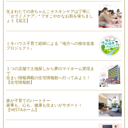
我が家の末っ子小学4年生は、ほぼ手…
生まれたての赤ちゃんこそスキンケアは丁寧に
「ごめんね」を教えるには、どうしたらいいの？
※
「セラミドケア」
ですこやかなお肌を保ちまし
前回、前々回と子どものケンカにどう関わるか？をお伝えしま
ょう【花王】
した。 ６つのステップをみ…
子どものケンカ、どう関わればいいの？【その２】
前回の続きです！ 子どもどうしのケンカを「人間関係を学ぶ
ミキハウス子育て総研による『地方への移住促進
機会」「ココロを育てる機会」ととら…
プロジェクト』
子どものケンカ、どう関わればいいの？【その１】
子どもどうしのケンカについて、親の対応はいろいろ違いま
１つの店舗で土地探しから夢のマイホーム実現ま
す。割って入って仲裁する、叱る、ほっ…
で
住まい情報満載の住宅情報館へ行ってみよう！
ママ友とのコミュニケーション
【住宅情報館】
子どもが生まれると、子どもにまつわる人間関係が生まれま
す。公園で、児童館で、保育園・幼稚園…
家が子育てのパートナー
子どもを褒めるよりも大切なこと
家事も、心も、健康も住まいがサポート！
「子どもを褒めるコツって？」「褒める子育ての落とし穴！」
【HESTAホーム】
と2回続けて褒めることについて書き…
「褒める子育て」の落とし穴！？