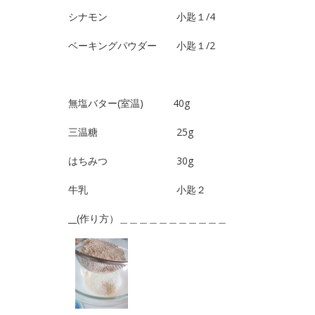
シナモン 小匙１/4
ベーキングパウダー 小匙１/2
無塩バター(室温) 40g
三温糖 25g
はちみつ 30g
牛乳 小匙２
__(作り方）＿＿＿＿＿＿＿＿＿＿＿