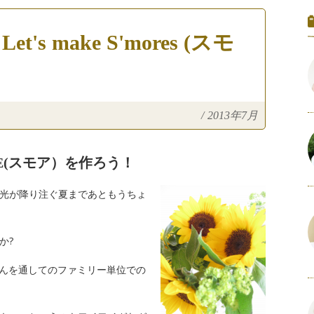
 make S'mores (スモ
/
2013年7月
E(スモア）を作ろう！
光が降り注ぐ夏まであともうちょ
か?
さんを通してのファミリー単位での