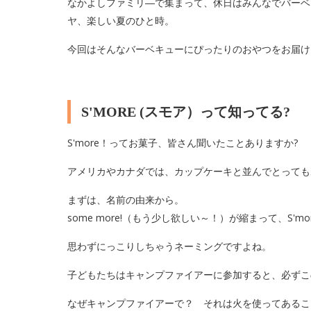
なかよしファミリ―で集まって、休日はみんなでバーベ
ヤ、楽しい夏のひと時。
今回はそんなバーベキューにぴったりのおやつをお届け
S'MORE (スモア）って知ってる?
S'more！ってお菓子、皆さん聞いたことありますか?
アメリカやカナダでは、カップケーキと並んでとっても
まずは、名前の由来から。
some more!（もう少し欲しい～！）が縮まって、S'mo
思わずにっこりしちゃうネーミングですよね。
子どもたちはキャンプファイアーに参加すると、必ず
なぜキャンプファイアーで？ それは火を使ってあるこ