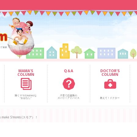
MAMA'S
Q＆A
DOCTOR'S
COLUMN
COLUMN
輝くママのNEWSな
子育て応援隊の
“おはなし”
ズバリ！アドバイス
教えて！ドクター
ake S'mores (スモア）！