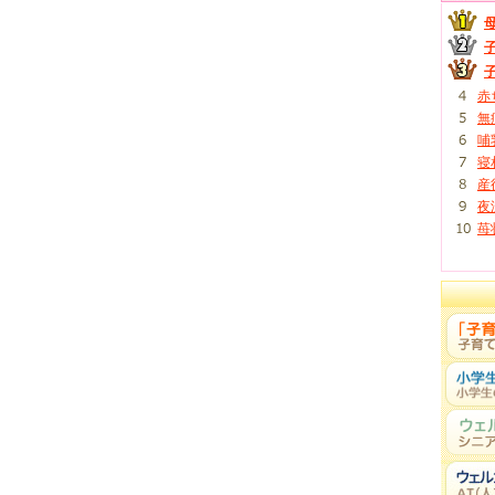
赤
無
哺
寝
産
夜
苺