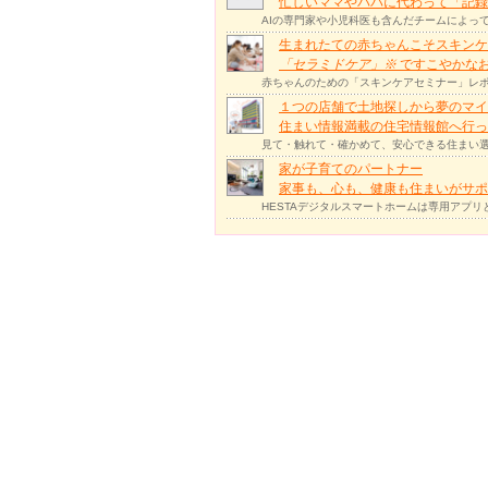
忙しいママやパパに代わって「記録
AIの専門家や小児科医も含んだチームによっ
生まれたての赤ちゃんこそスキンケ
「セラミドケア」
※
ですこやかな
赤ちゃんのための「スキンケアセミナー」レポ
１つの店舗で土地探しから夢のマイ
住まい情報満載の住宅情報館へ行
見て・触れて・確かめて、安心できる住まい選
家が子育てのパートナー
家事も、心も、健康も住まいがサポー
HESTAデジタルスマートホームは専用アプ