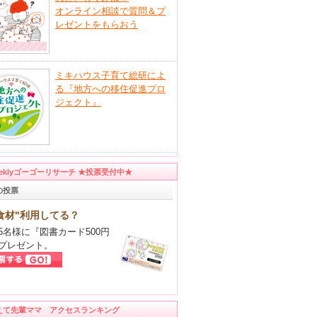
オンライン相談で質問＆プ
レゼントをもらおう
ミキハウス子育て総研によ
る『地方への移住促進プロ
ジェクト』
eeklyゴーゴーリサーチ ★投票受付中★
の投票
食材"利用してる？
5名様に『図書カード500円
プレゼント。
えて先輩ママ アクセスランキング