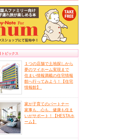
目トピックス
１つの店舗で土地探しから
夢のマイホーム実現まで
住まい情報満載の住宅情報
館へ行ってみよう！【住宅
情報館】
家が子育てのパートナー
家事も、心も、健康も住ま
いがサポート！【HESTAホ
ーム】