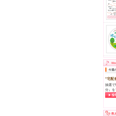
W
今週
"宅配
抽選で
分』を
教