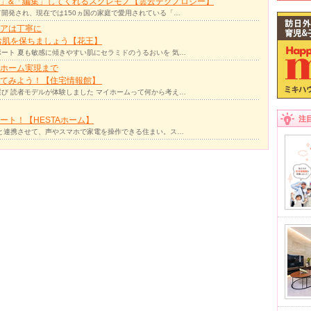
」&「編集」してくれるスグレモノ【雲云テクノロジー】
て開発され、現在では150ヵ国の家庭で愛用されている「…
アは丁寧に
お肌を保ちましょう【花王】
ート 夏も敏感に傾きやすい肌にセラミドのうるおいを 気…
ホーム実現まで
ってみよう！【住宅情報館】
び 読者モデルが体験しました マイホームって何から考え…
注
ト！【HESTAホーム】
リと連携させて、声やスマホで家電を操作できる住まい。ス…