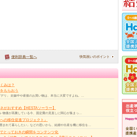
快気祝いのポイント
便利辞典一覧へ
くみは？
をもらおう
デリ」 妊娠中や産後のお買い物は、本当に大変ですよね。…
ネがおすすめ【HESTAソーラー】
ル 物価が高騰している今、固定費の見直しに関心が集まっ…
への移住促進プロジェクト』
囲まれて暮らしたい」などの思いから、結婚や出産を機に移住を…
力でとっておきの瞬間をコンテンツ化