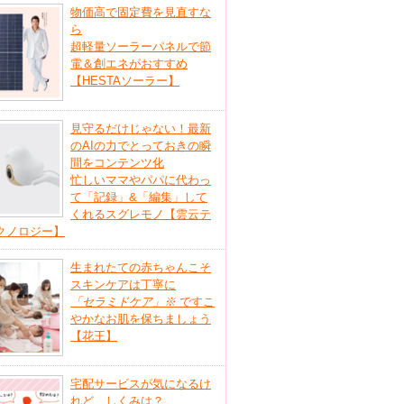
物価高で固定費を見直すな
ら
超軽量ソーラーパネルで節
電＆創エネがおすすめ
【HESTAソーラー】
見守るだけじゃない！最新
のAIの力でとっておきの瞬
間をコンテンツ化
忙しいママやパパに代わっ
て「記録」&「編集」して
くれるスグレモノ【雲云テ
クノロジー】
生まれたての赤ちゃんこそ
スキンケアは丁寧に
「セラミドケア」
※
ですこ
やかなお肌を保ちましょう
【花王】
宅配サービスが気になるけ
れど、しくみは？