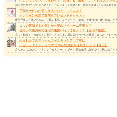
忙しいママやパパに代わって「記録」&「編集」してくれるスグレモ
AIの専門家や小児科医も含んだチームによって開発され、現在では150ヵ国の家庭で
宅配サービスが気になるけれど、しくみは？
オンライン相談で質問＆プレゼントをもらおう
産前産後の心強い味方に、生協の宅配「コープデリ」 妊娠中や産後のお買い物は、本
１つの店舗で土地探しから夢のマイホーム実現まで
住まい情報満載の住宅情報館へ行ってみよう！【住宅情報館】
見て・触れて・確かめて、安心できる住まい選び 読者モデルが体験しました マイホー
生まれたての赤ちゃんこそスキンケアは丁寧に
「セラミドケア」
※
ですこやかなお肌を保ちましょう【花王】
赤ちゃんのための「スキンケアセミナー」レポート 夏も敏感に傾きやすい肌にセラミド