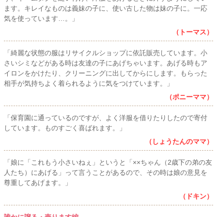
ます。キレイなものは義妹の子に、使い古した物は妹の子に。一応
気を使っています…。」
（トーマス）
「綺麗な状態の服はリサイクルショップに依託販売しています。小
さいシミなどがある時は友達の子にあげちゃいます。あげる時もア
イロンをかけたり、クリーニングに出してからにします。もらった
相手が気持ちよく着られるように気をつけています。」
（ポニーママ）
「保育園に通っているのですが、よく洋服を借りたりしたので寄付
しています。ものすごく喜ばれます。」
（しょうたんのママ）
「娘に「これもう小さいねぇ」というと「××ちゃん（2歳下の弟の友
人たち）にあげる」って言うことがあるので、その時は娘の意見を
尊重してあげます。」
（ドキン）
誰かに譲る・売ります編