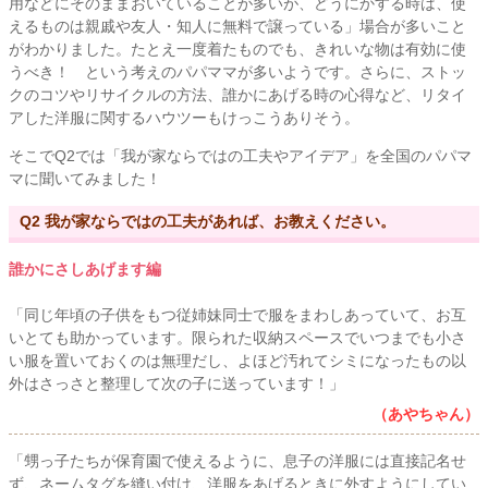
用などにそのままおいていることが多いが、どうにかする時は、使
えるものは親戚や友人・知人に無料で譲っている」場合が多いこと
がわかりました。たとえ一度着たものでも、きれいな物は有効に使
うべき！ という考えのパパママが多いようです。さらに、ストッ
クのコツやリサイクルの方法、誰かにあげる時の心得など、リタイ
アした洋服に関するハウツーもけっこうありそう。
そこでQ2では「我が家ならではの工夫やアイデア」を全国のパパマ
マに聞いてみました！
Q2 我が家ならではの工夫があれば、お教えください。
誰かにさしあげます編
「同じ年頃の子供をもつ従姉妹同士で服をまわしあっていて、お互
いとても助かっています。限られた収納スペースでいつまでも小さ
い服を置いておくのは無理だし、よほど汚れてシミになったもの以
外はさっさと整理して次の子に送っています！」
（あやちゃん）
「甥っ子たちが保育園で使えるように、息子の洋服には直接記名せ
ず、ネームタグを縫い付け、洋服をあげるときに外すようにしてい