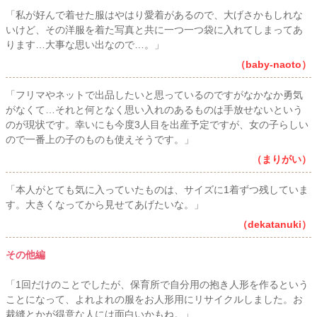
「私が好んで着せた服はやはり愛着があるので、大げさかもしれな
いけど、その洋服を着た写真と共に一つ一つ袋に入れてしまってあ
ります…大事な思い出なので…。」
（baby-naoto）
「フリマやネットで出品したいと思っているのですがなかなか勇気
がなくて…それと何となく思い入れのあるものは手放せないという
のが現状です。幸いにも今度3人目を出産予定ですが、女の子らしい
ので一番上の子のものも使えそうです。」
（まりがい）
「本人がとても気に入っていたものは、サイズに1着ずつ残していま
す。大きくなってから見せてあげたいな。」
（dekatanuki）
その他編
「1回だけのことでしたが、保育所で自分用の抱き人形を作るという
ことになって、よれよれの服をお人形用にリサイクルしました。お
裁縫とかが得意な人には面白いかもね。」