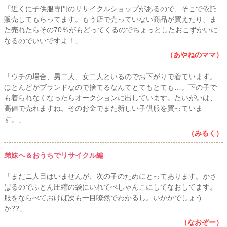
「近くに子供服専門のリサイクルショップがあるので、そこで依託
販売してもらってます。もう店で売っていない商品が買えたり、ま
た売れたらその70％がもどってくるのでちょっとしたおこずかいに
なるのでいいですよ！」
（あやねのママ）
「ウチの場合、男二人、女二人といるのでお下がりで着ています。
ほとんどがブランドなので捨てるなんてとてもとても…。下の子で
も着られなくなったらオークションに出しています。たいがいは、
高値で売れますね。そのお金でまた新しい子供服を買っていま
す。」
（みるく）
弟妹へ＆おうちでリサイクル編
「まだニ人目はいませんが、次の子のためにとってあります。かさ
ばるのでふとん圧縮の袋にいれてぺしゃんこにしてなおしてます。
服をならべておけば次も一目瞭然でわかるし。いかがでしょう
か??」
（なおぞー）