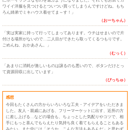
ワイイ洋服を見つけるとついつい買ってしまうんですけどね。もち
ろん姉弟でミキハウス着せてま～す！」
（おーちゃん）
「実は実家に持って行ってしまってあります。ウチはせまいので片
付ける場所がないので…二人目ができたら取ってくるつもりです。
ごめんね、おかあさん。」
（むっく）
「あまりに消耗が激しいものは譲るのも悪いので、ボタンだけとっ
て資源回収に出しています」
（ぴっちゅ）
感想
今回もたくさんの方からいろいろな工夫・アイデアをいただきま
した。友人・親戚にあげる、フリーマーケットに出す、近所の方
に差し上げる…などの場合も、ちょっとした気配りやコツで、相
手にもっと喜んでもらえたり気持ち良く着てもらえることもある
みたい。また中には「そうか、こんな方法もあるんだ」と思わず