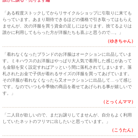
「ある程度ストックしてからリサイクルショップに引取りに来ても
らっています。あまり期待できるほどの価格で引き取ってはもらえ
ませんが、次の洋服を買う資金の足しにはなります。捨てるよりは
誰かに利用してもらった方が洋服たちも喜ぶと思うので…。」
（ゆきちゃん）
「着れなくなったブランドのお洋服はオークションに出品していま
す。ミキハウスのお洋服はやっぱり大人気で着用した感じがあって
も金額を安く設定すればアッという間に落札されてしまいます。落
札されたお金で子供が着れるサイズの洋服を買ってあげています。
その洋服が着れなくなったら又オークションに出品して…って感じ
です。なのでいつも今季物の商品を着せてあげられる事が嬉しいで
す。」
（とっくんママ）
「二人目が欲しいので、まだお譲りしてませんが、自分もよく利用
していたネットのフリマに出したいと思っています。」
（こうたん）