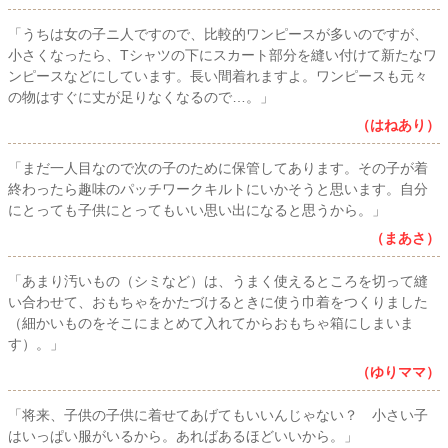
「うちは女の子ニ人ですので、比較的ワンピースが多いのですが、
小さくなったら、Tシャツの下にスカート部分を縫い付けて新たなワ
ンピースなどにしています。長い間着れますよ。ワンピースも元々
の物はすぐに丈が足りなくなるので…。」
（はねあり）
「まだ一人目なので次の子のために保管してあります。その子が着
終わったら趣味のパッチワークキルトにいかそうと思います。自分
にとっても子供にとってもいい思い出になると思うから。」
（まあさ）
「あまり汚いもの（シミなど）は、うまく使えるところを切って縫
い合わせて、おもちゃをかたづけるときに使う巾着をつくりました
（細かいものをそこにまとめて入れてからおもちゃ箱にしまいま
す）。」
（ゆりママ）
「将来、子供の子供に着せてあげてもいいんじゃない？ 小さい子
はいっぱい服がいるから。あればあるほどいいから。」