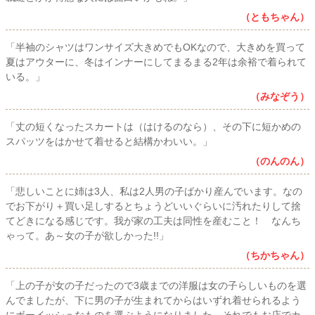
（ともちゃん）
「半袖のシャツはワンサイズ大きめでもOKなので、大きめを買って
夏はアウターに、冬はインナーにしてまるまる2年は余裕で着られて
いる。」
（みなぞう）
「丈の短くなったスカートは（はけるのなら）、その下に短かめの
スパッツをはかせて着せると結構かわいい。」
（のんのん）
「悲しいことに姉は3人、私は2人男の子ばかり産んでいます。なの
でお下がり＋買い足しするとちょうどいいぐらいに汚れたりして捨
てどきになる感じです。我が家の工夫は同性を産むこと！ なんち
ゃって。あ～女の子が欲しかった!!」
（ちかちゃん）
「上の子が女の子だったので3歳までの洋服は女の子らしいものを選
んでましたが、下に男の子が生まれてからはいずれ着せられるよう
にボーイッシュなものを選ぶようになりました。それでもお店でカ