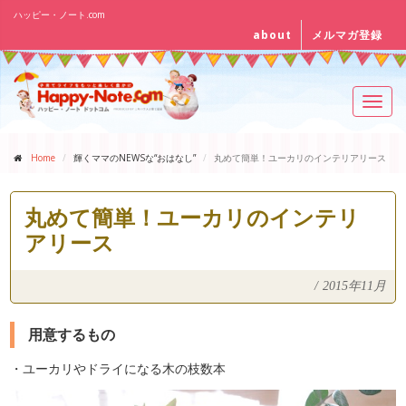
ハッピー・ノート.com
about
メルマガ登録
Toggl
navig
Home
輝くママのNEWSな“おはなし”
丸めて簡単！ユーカリのインテリアリース
丸めて簡単！ユーカリのインテリ
アリース
/
2015年11月
用意するもの
・ユーカリやドライになる木の枝数本