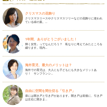
父の日のお花
今年の父の日は ６月１９日。母の日に比べて忘れられがちな
クリスマスの花飾り
父の日ですが毎年６月の第三日曜日が…
クリスマスリースやクリスマスツリーなどの花飾りに使われ
ている緑の葉。…
お花屋さんでお花を選んで飾ってみよう
春は桜や菜の花チューリップなど 一斉にお花が咲き始める季
節。…
1年間、ありがとうございました！
お花バスケットの作り方
輝く女性」ってなんだろう？ 私なりに考えてみたところを
こどもが手に持つと可愛い バスケット。 そんなバスケット
綴ります。現内…
をお花で装飾する作り方をご…
押し花の飾り方
子育て期に気軽に飾れるお花のひとつに押し花があります。
海外育児、最大のメリットは？
今回…
海外での育児は、大人にも子どもにも大きなメリットあ
り！ サンフランシ…
ドライフラワーで作るナチュラルリースの作り方
お庭の花や誰かにもらったブーケの花を記念に残したいとき、
ドライフラワーのリースにするのがお…
自由に空間を間仕切る「引き戸」
扉には開き戸と引き戸があります。開き戸は前後に、引き戸
プリザーブドグリーンで作るミニリースの作り方
は左右に開きま…
近年プリザーブドフラワーには葉物やグリーンなどの種類も豊
富になってきました。 今回…