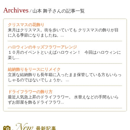
Archives
/
山本 舞子さんの記事一覧
クリスマスの花飾り
来月はクリスマス。街を歩いていても クリスマスの飾りが目
に入る季節になりましたね。…
ハロウィンのキッズフラワーアレンジ
１０月のイベントといえばハロウィン！ 今回はハロウィンに
楽し…
結納飾りをリースにリメイク
立派な結納飾りも長年箱に入ったまま保管している方もいらっ
しゃるのではないでしょうか。 …
ドライフラワーの飾り方
最近人気急上昇のドライフラワー。 水替えなどの手間もいら
ずお部屋を飾るドライフラワ…
長持ちするあじさいの飾り方
この時期子どもと散歩していて目に入るのは あじさいのブル
ー。 …