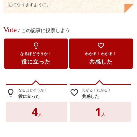
近になりますように。
Vote
/
この記事に投票しよう
lightbulb_outline
favorite_border
なるほどそうか！
わかる！わかる！
役に立った
共感した
なるほどそうか！
わかる！わかる！
lightbulb_outline
favorite_border
役に立った
共感した
4
1
人
人