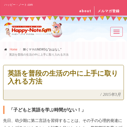
ハッピー・ノート.com
about
メルマガ登録
Toggl
navig
Home
輝くママのNEWSな“おはなし”
英語を普段の生活の中に上手に取り入れる方法
英語を普段の生活の中に上手に取り
入れる方法
/
2015年3月
「子どもと英語を学ぶ時間がない！」
先日、幼少期に第二言語を習得することは、その子の心理的発達に