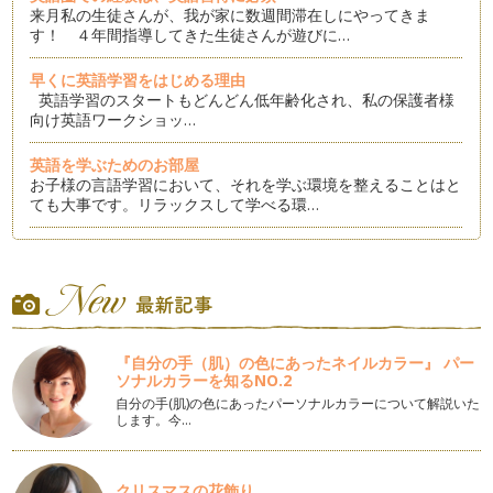
来月私の生徒さんが、我が家に数週間滞在しにやってきま
す！ ４年間指導してきた生徒さんが遊びに…
早くに英語学習をはじめる理由
英語学習のスタートもどんどん低年齢化され、私の保護者様
向け英語ワークショッ…
英語を学ぶためのお部屋
お子様の言語学習において、それを学ぶ環境を整えることはと
ても大事です。リラックスして学べる環…
異文化学習：ハロウィン
１０月３１日は、日本の子どもたちも楽しみにしているハロウ
ィンがありますね。ハロウィンのイベン…
ホリデーシーズンを前に：文化学習のヒント
日本はまだ蒸し暑い日々が続いているのでしょうか？ 私の
『自分の手（肌）の色にあったネイルカラー』 パー
住むニューヨーク州北…
ソナルカラーを知るNO.2
自分の手(肌)の色にあったパーソナルカラーについて解説いた
パパとママだけで英語の指導は可能？
します。今…
普段アメリカに住んでいる私ですが、今日本に帰省していま
す。帰省中、英語のワークショップを通し…
クリスマスの花飾り