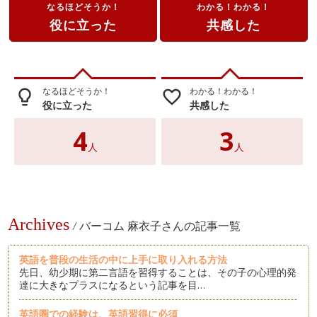
なるほどそうか！
わかる！わかる！
役に立った
共感した
なるほどそうか！
わかる！わかる！
lightbulb_outline
favorite_border
役に立った
共感した
4
3
人
人
Archives
/
バーコム 麻衣子さんの記事一覧
英語を普段の生活の中に上手に取り入れる方法
先日、幼少期に第二言語を習得することは、その子の心理的発
達に大きなプラスになるという記事を目…
英語圏での経験は、英語習得に必須