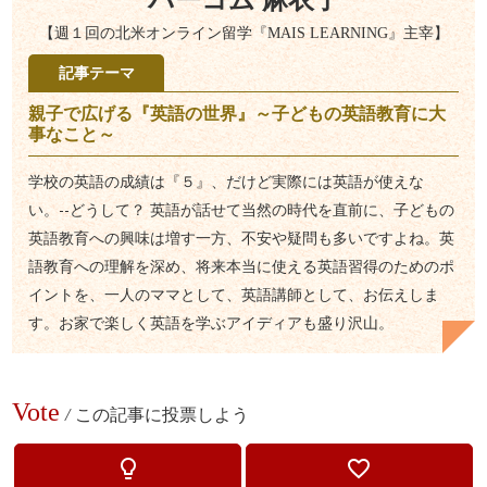
【週１回の北米オンライン留学『MAIS LEARNING』主宰】
記事テーマ
親子で広げる『英語の世界』～子どもの英語教育に大
事なこと～
学校の英語の成績は『５』、だけど実際には英語が使えな
い。--どうして？ 英語が話せて当然の時代を直前に、子どもの
英語教育への興味は増す一方、不安や疑問も多いですよね。英
語教育への理解を深め、将来本当に使える英語習得のためのポ
イントを、一人のママとして、英語講師として、お伝えしま
す。お家で楽しく英語を学ぶアイディアも盛り沢山。
Vote
/
この記事に投票しよう
lightbulb_outline
favorite_border