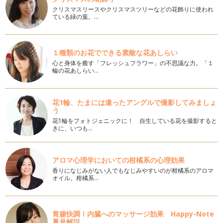
子どもの英語学習、子ども任せではダメ
クリスマスリースやクリスマスツリーなどの花飾りに使われ
「私も英語が堪能だったら、子どもにも沢山教えてあげられた
ている緑の葉。…
のに〜。」と呟くパパとママ。英語が苦…
英語のレッスン：プライベートVS. グループ
自分の英語教室をもっと良くしていくために、レッスンスタイ
１種類のお花でできる素敵な花あしらい
ルについていろいろと考えていました。…
心と身体を癒す「フレッシュフラワー」の不思議な力。「１
輪の花あしらい…
お家での英語学習法：単語ゲーム
「英語のお勉強をさせようと思っても、子どもが嫌がってやっ
てくれません。どうしたらいいでしょう…
花1輪、たまには違ったアングルで撮影してみましょ
う
リンガ・フランカとしての英語
花1輪をフォトジェニックに！ 自生している花を撮影すると
「English as a Lingua Franca（リンガ・フランカとしての英
きに、いつも…
語）」とい…
英語を学ぶ理由
アロマ心理学においての柑橘系の心理効果
今回の記事が、連載２年目のはじめての記事になります。これ
香りになじみがない人でもなじみやすいのが柑橘系のアロマ
からも『英語を学ぶ』をトピックに、い…
オイル。柑橘系…
連載を通して英語学習を思う
明けましておめでとうございます。みなさん素敵なお正月を過
胃腸快調！内臓へのマッサージ効果 Happy-Note
ごされましたか？アメリカでは日本のよ…
夏号解説