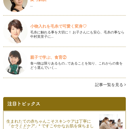
…
英単語、カタカナで読みをふるべき？
英単語の発音を学んだとき、みなさんは聞いた『音』をどのよ
うにメモしていますか？ 「あっ、こう…
小物入れを毛糸で可愛く変身♡
英語学習コミュニティーづくり
毛糸に触れる事を大切に！ お子さんにも安心、毛糸の事なら
私には１２月で１歳半になる娘が一人います。日本人の私とア
中村英里子に…
メリカ人の主人、娘には日本語も英語も…
絵本購入ヘルプガイド
前回の記事で、まずは簡単な絵の多い本からはじめ、その本の
親子で学ぶ、食育②
内容に関連性のあるものを次の本として…
食べ物は限りあるもの…であることを知り、これからの食を
どう選んでいく…
英語の絵本の選び方
英語を子どもたちに身近に感じて欲しい、お家でも英語の練習
をしたいと、英語の絵本をお持ちのご家…
記事一覧を見る
英語の無料教材を上手に活用
前回の記事は『ママの英語ブラッシュアップへの第一歩』と題
し、ママ自身が英語にもっと触れるため…
ママの英語ブラッシュアップへ第一歩
生まれたての赤ちゃんこそスキンケアは丁寧に
『子どもと一緒に、私も英語力をブラッシュアップしたい！』
※
「セラミドケア」
ですこやかなお肌を保ちまし
と思っているママは結構多いと思います…