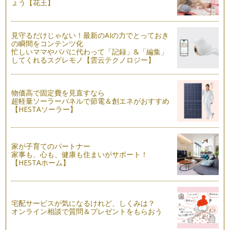
ょう【花王】
英語のリスニング力 その2
今回も英語のリスニング力についてのお話です。学校のリスニ
見守るだけじゃない！最新のAIの力でとっておき
ングテストのような一方的なリスニング…
の瞬間をコンテンツ化
忙しいママやパパに代わって「記録」&「編集」
英語のリスニング力 その１
してくれるスグレモノ【雲云テクノロジー】
英語のリスニング力とは、英語を聞き理解する力ですが、とっ
ても奥深いものです。私がここで話す&…
物価高で固定費を見直すなら
言語学習を多面的に考える
超軽量ソーラーパネルで節電＆創エネがおすすめ
先日、輝くママの一員である平松あずささんが主宰する『音の
【HESTAソーラー】
教室カリヨン』と一緒に、音楽と英語の…
使える英語
家が子育てのパートナー
お子様に英語を習得して欲しいと願っている保護者の皆様、み
家事も、心も、健康も住まいがサポート！
なさんが習得して欲しいと願っている『…
【HESTAホーム】
英語の絵本をお家で楽しむ
子どもの英語教育に興味のあるママもそうでないママも、海外
の絵本に興味のある方は多いのではない…
宅配サービスが気になるけれど、しくみは？
オンライン相談で質問＆プレゼントをもらおう
英語教室の教科書：いる？いらない？
英語教室選びのポイントを以前紹介しましたが、そこで講師