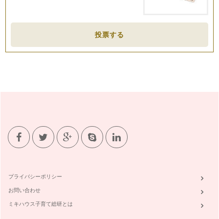
英語の冠詞（a, an, the）は誰もが知っていますね。しかし、
きちんと使えますか？ 理解…
英語のイディオム
投票する
英語教育で大切なこと、日本の英語教育の弱点、これまで色々
とお話ししてきましたね。 &nb…
忘れないで欲しい英語表現
「うん。」「そうだね。」「へ〜。」「本当？」「あらっ！」
「う〜ん、、、」というような表現、お…
言語と文化：子どもと一緒に異文化に触れよう
英語習得の大切な要素、『発音』について前回記事を書きまし
たが、もう一つ忘れてはならないのが言…
発音の大切さ：お家で出来る、楽しく正しい発音練習法
日本人の英語が通じない大きな理由の一つにあげられるのが
『発音』です。英語の読み書きは良くでき…
プライバシーポリシー
赤ちゃんとママと英語
お問い合わせ
「学校の英語の成績は良かったのに、外国の人と話そうと思っ
たらちっとも通じない。」それは、多く…
ミキハウス子育て総研とは