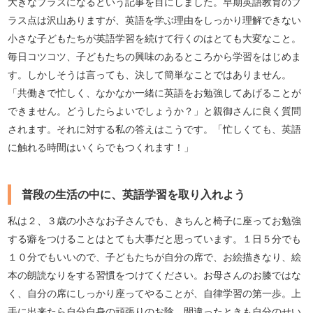
大きなプラスになるという記事を目にしました。早期英語教育のプ
ラス点は沢山ありますが、英語を学ぶ理由をしっかり理解できない
小さな子どもたちが英語学習を続けて行くのはとても大変なこと。
毎日コツコツ、子どもたちの興味のあるところから学習をはじめま
す。しかしそうは言っても、決して簡単なことではありません。
「共働きで忙しく、なかなか一緒に英語をお勉強してあげることが
できません。どうしたらよいでしょうか？」と親御さんに良く質問
されます。それに対する私の答えはこうです。「忙しくても、英語
に触れる時間はいくらでもつくれます！」
普段の生活の中に、英語学習を取り入れよう
私は２、３歳の小さなお子さんでも、きちんと椅子に座ってお勉強
する癖をつけることはとても大事だと思っています。１日５分でも
１０分でもいいので、子どもたちが自分の席で、お絵描きなり、絵
本の朗読なりをする習慣をつけてください。お母さんのお膝ではな
く、自分の席にしっかり座ってやることが、自律学習の第一歩。上
手に出来たら自分自身の頑張りのお陰、間違ったときも自分のせい