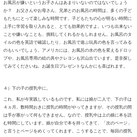
お風呂が嫌いというお子さんはあまりいないのではないでしょう
か？ お父さんやお母さん、兄弟とのお風呂の時間は、多くの子ど
もたちにとって楽しみな時間です。子どもたちの心が明るい時間に
上手に学習を取り入れると、とても効果的ですよ。いつも出来ない
ことや嫌いなことも、挑戦してくれるかもしれません。お風呂のタ
イルの色を英語で確認したり、お風呂で遊ぶ玩具の色を言ってみる
のもいいでしょう。アメリカには、お風呂の水の色を変えるドロッ
プや、お風呂専用の絵の具やクレヨンも沢山出ています。是非探し
てみてくださいね。お誕生日プレゼントなんかにも喜ばれます。
４）下の子の授乳中に。
これ、私が今実践しているものです。私には娘が二人で、下の子は
４ヵ月。数時間おきに授乳の時間がやってきますが、その授乳の間
は手が塞がって何もできません。なので、授乳中は上の娘に本を読
む時間にしています。娘が自分で本を持ってきて、「次のページ」
と言うとページをめくってくれます。こうすることで、毎回の授乳