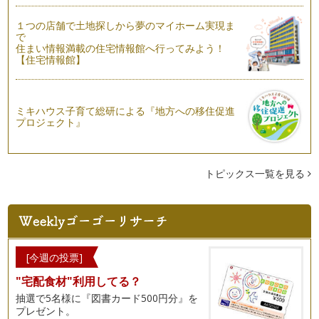
（教室）の『レッスンスタイル』に注目す…
１つの店舗で土地探しから夢のマイホーム実現ま
言語と文化：本当の異文化理解
で
住まい情報満載の住宅情報館へ行ってみよう！
海外の人と関係を築いていくために英語はとっておきのツール
【住宅情報館】
ですが、その英語を使いこなすためには…
英語教室選びガイド②
子どもに習い事をさせる際、多くの教室の中からお子さんにと
ミキハウス子育て総研による『地方への移住促進
って、ご両親にとってベストな教室を選…
プロジェクト』
英語教室選びガイド①
山ほどある英語教室。前回話題に取り上げたスカイプ英語教室
を加えるととんでもない数です。そんな…
トピックス一覧を見る
スカイプで英語を学ぶ
テクノロジーの進歩とともに、英語学習の形もどんどん変わっ
てきています。今ではどこに住んでいて…
言語とボディーランゲージ
[今週の投票]
私たち人はコミュニュケーションをとる際、音声だけでなくボ
"宅配食材"利用してる？
ディーランゲージも利用します。耳で聞…
抽選で5名様に『図書カード500円分』を
英語の冠詞
プレゼント。