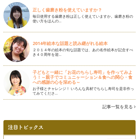
明けましておめでとうございます。みなさん素敵なお正月を過
正しく歯磨き粉を使えていますか？
ごされましたか？アメリカでは日本のよ…
毎日使用する歯磨き粉は正しく使えていますか。歯磨き粉の
使い方をほんの…
英単語、カタカナで読みをふるべき？
英単語の発音を学んだとき、みなさんは聞いた『音』をどのよ
うにメモしていますか？ 「あっ、こう…
2014年絵本な話題と読み継がれる絵本
英語学習コミュニティーづくり
２０１４年の絵本の旬な話題では、あの名作絵本が記念すべ
私には１２月で１歳半になる娘が一人います。日本人の私とア
き４０周年を迎…
メリカ人の主人、娘には日本語も英語も…
絵本購入ヘルプガイド
子どもと一緒に「お花のちらし寿司」を作ってみよ
前回の記事で、まずは簡単な絵の多い本からはじめ、その本の
う！～親子でコミュニヶーション＆食への関心・食
内容に関連性のあるものを次の本として…
への感謝の心を深める～
お子様とチャレンジ！ いろんな具材でちらし寿司を是非作っ
てみてくださ…
英語の絵本の選び方
英語を子どもたちに身近に感じて欲しい、お家でも英語の練習
をしたいと、英語の絵本をお持ちのご家…
記事一覧を見る
英語の無料教材を上手に活用
前回の記事は『ママの英語ブラッシュアップへの第一歩』と題
し、ママ自身が英語にもっと触れるため…