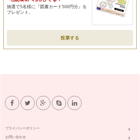
抽選で5名様に『図書カード500円分』を
プレゼント。
英語の冠詞
英語の冠詞（a, an, the）は誰もが知っていますね。しかし、
きちんと使えますか？ 理解…
英語のイディオム
投票する
英語教育で大切なこと、日本の英語教育の弱点、これまで色々
とお話ししてきましたね。 &nb…
忘れないで欲しい英語表現
「うん。」「そうだね。」「へ〜。」「本当？」「あらっ！」
「う〜ん、、、」というような表現、お…
言語と文化：子どもと一緒に異文化に触れよう
英語習得の大切な要素、『発音』について前回記事を書きまし
たが、もう一つ忘れてはならないのが言…
発音の大切さ：お家で出来る、楽しく正しい発音練習法
日本人の英語が通じない大きな理由の一つにあげられるのが
『発音』です。英語の読み書きは良くでき…
プライバシーポリシー
赤ちゃんとママと英語
お問い合わせ
「学校の英語の成績は良かったのに、外国の人と話そうと思っ