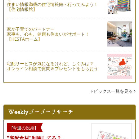
住まい情報満載の住宅情報館へ行ってみよう！
英語教室の教科書：いる？いらない？
【住宅情報館】
英語教室選びのポイントを以前紹介しましたが、そこで講師
（教室）の『レッスンスタイル』に注目す…
家が子育てのパートナー
言語と文化：本当の異文化理解
家事も、心も、健康も住まいがサポート！
海外の人と関係を築いていくために英語はとっておきのツール
【HESTAホーム】
ですが、その英語を使いこなすためには…
英語教室選びガイド②
子どもに習い事をさせる際、多くの教室の中からお子さんにと
宅配サービスが気になるけれど、しくみは？
って、ご両親にとってベストな教室を選…
オンライン相談で質問＆プレゼントをもらおう
英語教室選びガイド①
山ほどある英語教室。前回話題に取り上げたスカイプ英語教室
を加えるととんでもない数です。そんな…
トピックス一覧を見る
スカイプで英語を学ぶ
テクノロジーの進歩とともに、英語学習の形もどんどん変わっ
てきています。今ではどこに住んでいて…
言語とボディーランゲージ
[今週の投票]
私たち人はコミュニュケーションをとる際、音声だけでなくボ
"宅配食材"利用してる？
ディーランゲージも利用します。耳で聞…