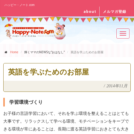
ハッピー・ノート.com
about
メルマガ登録
Toggl
navig
Home
輝くママのNEWSな“おはなし”
英語を学ぶためのお部屋
英語を学ぶためのお部屋
/
2014年11月
学習環境づくり
お子様の言語学習において、それを学ぶ環境を整えることはとても
大事です。リラックスして学べる環境、モチベーションをキープで
きる環境が常にあることは、長期に渡る英語学習におきとても大き