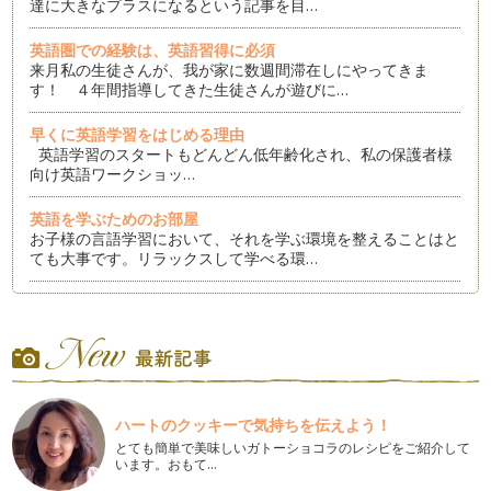
達に大きなプラスになるという記事を目…
英語圏での経験は、英語習得に必須
来月私の生徒さんが、我が家に数週間滞在しにやってきま
す！ ４年間指導してきた生徒さんが遊びに…
早くに英語学習をはじめる理由
英語学習のスタートもどんどん低年齢化され、私の保護者様
向け英語ワークショッ…
英語を学ぶためのお部屋
お子様の言語学習において、それを学ぶ環境を整えることはと
ても大事です。リラックスして学べる環…
異文化学習：ハロウィン
１０月３１日は、日本の子どもたちも楽しみにしているハロウ
ィンがありますね。ハロウィンのイベン…
ホリデーシーズンを前に：文化学習のヒント
日本はまだ蒸し暑い日々が続いているのでしょうか？ 私の
ハートのクッキーで気持ちを伝えよう！
住むニューヨーク州北…
とても簡単で美味しいガトーショコラのレシピをご紹介して
います。おもて…
パパとママだけで英語の指導は可能？