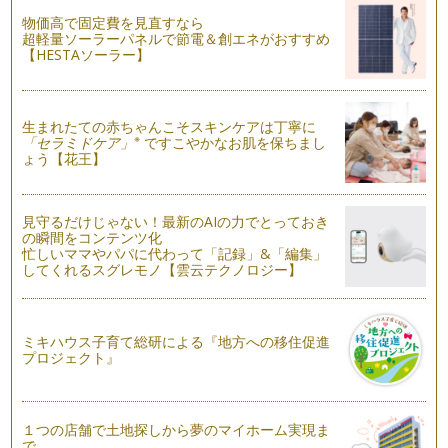
ママの英語ブラッシュアップへ第一歩
物価高で固定費を見直すなら
『子どもと一緒に、私も英語力をブラッシュアップしたい！』
超軽量ソーラーパネルで節電＆創エネがおすすめ
と思っているママは結構多いと思います…
【HESTAソーラー】
英語のリスニング力 その2
今回も英語のリスニング力についてのお話です。学校のリスニ
ングテストのような一方的なリスニング…
生まれたての赤ちゃんこそスキンケアは丁寧に
※
「セラミドケア」
ですこやかなお肌を保ちまし
ょう【花王】
英語のリスニング力 その１
英語のリスニング力とは、英語を聞き理解する力ですが、とっ
ても奥深いものです。私がここで話す&…
見守るだけじゃない！最新のAIの力でとっておき
の瞬間をコンテンツ化
言語学習を多面的に考える
忙しいママやパパに代わって「記録」&「編集」
先日、輝くママの一員である平松あずささんが主宰する『音の
してくれるスグレモノ【雲云テクノロジー】
教室カリヨン』と一緒に、音楽と英語の…
使える英語
お子様に英語を習得して欲しいと願っている保護者の皆様、み
ミキハウス子育て総研による『地方への移住促進
なさんが習得して欲しいと願っている『…
プロジェクト』
英語の絵本をお家で楽しむ
子どもの英語教育に興味のあるママもそうでないママも、海外
１つの店舗で土地探しから夢のマイホーム実現ま
の絵本に興味のある方は多いのではない…
で