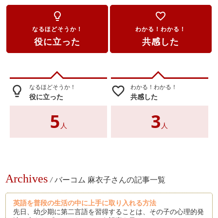
lightbulb_outline
favorite_border
なるほどそうか！
わかる！わかる！
役に立った
共感した
なるほどそうか！
わかる！わかる！
lightbulb_outline
favorite_border
役に立った
共感した
5
3
人
人
Archives
/
バーコム 麻衣子さんの記事一覧
英語を普段の生活の中に上手に取り入れる方法
先日、幼少期に第二言語を習得することは、その子の心理的発