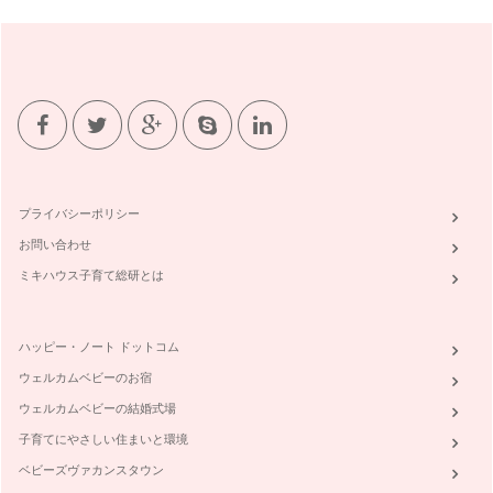
「う〜ん、、、」というような表現、お…
言語と文化：子どもと一緒に異文化に触れよう
英語習得の大切な要素、『発音』について前回記事を書きまし
たが、もう一つ忘れてはならないのが言…
発音の大切さ：お家で出来る、楽しく正しい発音練習法
日本人の英語が通じない大きな理由の一つにあげられるのが
『発音』です。英語の読み書きは良くでき…
プライバシーポリシー
赤ちゃんとママと英語
お問い合わせ
「学校の英語の成績は良かったのに、外国の人と話そうと思っ
たらちっとも通じない。」それは、多く…
ミキハウス子育て総研とは
ハッピー・ノート ドットコム
ウェルカムベビーのお宿
ウェルカムベビーの結婚式場
子育てにやさしい住まいと環境
ベビーズヴァカンスタウン