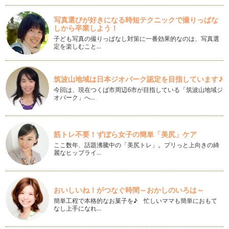
「英語のお勉強をさせようと思っても、子どもが嫌がってやっ
てくれません。どうしたらいいでしょう…
写真選びが好きになる時短テクニックで撮りっぱな
しから卒業しよう！
リンガ・フランカとしての英語
子ども写真の撮りっぱなし対策に一番効果的なのは、写真選
「English as a Lingua Franca（リンガ・フランカとしての英
定を楽しむこと…
語）」とい…
英語を学ぶ理由
筑波山地域は日本ジオパーク認定を目指しています♪
今回の記事が、連載２年目のはじめての記事になります。これ
今回は、現在つくば市周辺6市が目指している「筑波山地域ジ
からも『英語を学ぶ』をトピックに、い…
オパーク」へ…
連載を通して英語学習を思う
明けましておめでとうございます。みなさん素敵なお正月を過
筋トレ不要！ずぼら女子の簡単「美尻」ケア
ごされましたか？アメリカでは日本のよ…
ここ数年、話題沸騰中の「美尻トレ」。プリっと上向きの綺
麗なヒップライ…
英単語、カタカナで読みをふるべき？
英単語の発音を学んだとき、みなさんは聞いた『音』をどのよ
うにメモしていますか？ 「あっ、こう…
おいしいね！がつなぐ時間～おかしのいろは～
英語学習コミュニティーづくり
簡単工程で本格的なお菓子を♪ 忙しいママも簡単におもて
私には１２月で１歳半になる娘が一人います。日本人の私とア
なし上手になれ…
メリカ人の主人、娘には日本語も英語も…