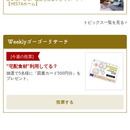
【HESTAホーム】
英語教室選びガイド①
山ほどある英語教室。前回話題に取り上げたスカイプ英語教室
を加えるととんでもない数です。そんな…
トピックス一覧を見る
スカイプで英語を学ぶ
テクノロジーの進歩とともに、英語学習の形もどんどん変わっ
てきています。今ではどこに住んでいて…
言語とボディーランゲージ
[今週の投票]
私たち人はコミュニュケーションをとる際、音声だけでなくボ
"宅配食材"利用してる？
ディーランゲージも利用します。耳で聞…
抽選で5名様に『図書カード500円分』を
英語の冠詞
プレゼント。
英語の冠詞（a, an, the）は誰もが知っていますね。しかし、
きちんと使えますか？ 理解…
英語のイディオム
投票する
英語教育で大切なこと、日本の英語教育の弱点、これまで色々
とお話ししてきましたね。 &nb…
忘れないで欲しい英語表現
「うん。」「そうだね。」「へ〜。」「本当？」「あらっ！」