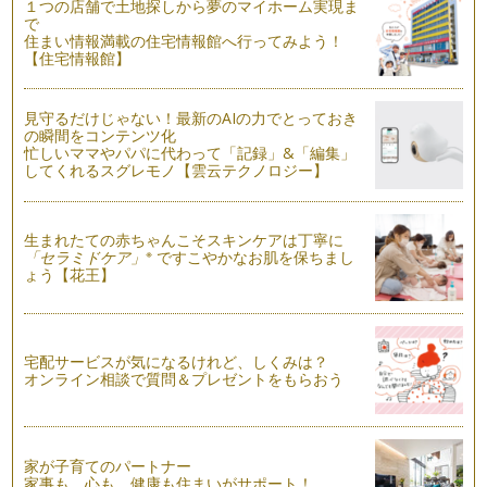
１つの店舗で土地探しから夢のマイホーム実現ま
で
言語学習を多面的に考える
住まい情報満載の住宅情報館へ行ってみよう！
先日、輝くママの一員である平松あずささんが主宰する『音の
【住宅情報館】
教室カリヨン』と一緒に、音楽と英語の…
使える英語
見守るだけじゃない！最新のAIの力でとっておき
お子様に英語を習得して欲しいと願っている保護者の皆様、み
の瞬間をコンテンツ化
なさんが習得して欲しいと願っている『…
忙しいママやパパに代わって「記録」&「編集」
してくれるスグレモノ【雲云テクノロジー】
英語の絵本をお家で楽しむ
子どもの英語教育に興味のあるママもそうでないママも、海外
の絵本に興味のある方は多いのではない…
生まれたての赤ちゃんこそスキンケアは丁寧に
※
「セラミドケア」
ですこやかなお肌を保ちまし
ょう【花王】
英語教室の教科書：いる？いらない？
英語教室選びのポイントを以前紹介しましたが、そこで講師
（教室）の『レッスンスタイル』に注目す…
言語と文化：本当の異文化理解
宅配サービスが気になるけれど、しくみは？
オンライン相談で質問＆プレゼントをもらおう
海外の人と関係を築いていくために英語はとっておきのツール
ですが、その英語を使いこなすためには…
英語教室選びガイド②
子どもに習い事をさせる際、多くの教室の中からお子さんにと
家が子育てのパートナー
家事も、心も、健康も住まいがサポート！
って、ご両親にとってベストな教室を選…