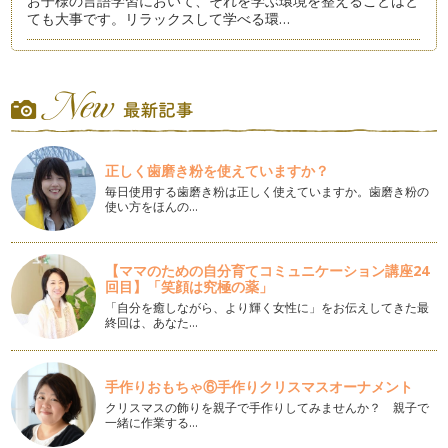
お子様の言語学習において、それを学ぶ環境を整えることはと
ても大事です。リラックスして学べる環…
異文化学習：ハロウィン
１０月３１日は、日本の子どもたちも楽しみにしているハロウ
ィンがありますね。ハロウィンのイベン…
ホリデーシーズンを前に：文化学習のヒント
日本はまだ蒸し暑い日々が続いているのでしょうか？ 私の
正しく歯磨き粉を使えていますか？
住むニューヨーク州北…
毎日使用する歯磨き粉は正しく使えていますか。歯磨き粉の
使い方をほんの…
パパとママだけで英語の指導は可能？
普段アメリカに住んでいる私ですが、今日本に帰省していま
す。帰省中、英語のワークショップを通し…
【ママのための自分育てコミュニケーション講座24
回目】「笑顔は究極の薬」
子どもの英語学習、子ども任せではダメ
「私も英語が堪能だったら、子どもにも沢山教えてあげられた
「自分を癒しながら、より輝く女性に」をお伝えしてきた最
終回は、あなた…
のに〜。」と呟くパパとママ。英語が苦…
英語のレッスン：プライベートVS. グループ
自分の英語教室をもっと良くしていくために、レッスンスタイ
手作りおもちゃ⑥手作りクリスマスオーナメント
ルについていろいろと考えていました。…
クリスマスの飾りを親子で手作りしてみませんか？ 親子で
一緒に作業する…
お家での英語学習法：単語ゲーム