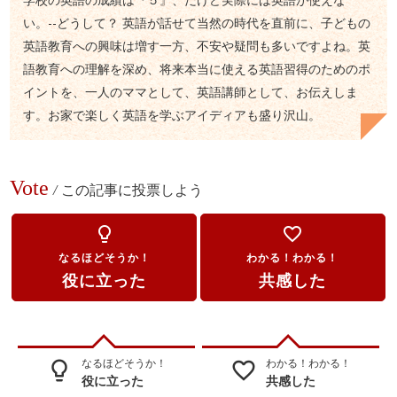
い。--どうして？ 英語が話せて当然の時代を直前に、子どもの
英語教育への興味は増す一方、不安や疑問も多いですよね。英
語教育への理解を深め、将来本当に使える英語習得のためのポ
イントを、一人のママとして、英語講師として、お伝えしま
す。お家で楽しく英語を学ぶアイディアも盛り沢山。
Vote
/
この記事に投票しよう
lightbulb_outline
favorite_border
なるほどそうか！
わかる！わかる！
役に立った
共感した
なるほどそうか！
わかる！わかる！
lightbulb_outline
favorite_border
役に立った
共感した