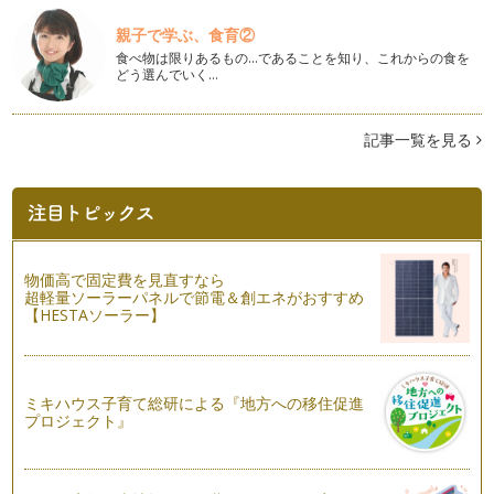
絵本購入ヘルプガイド
前回の記事で、まずは簡単な絵の多い本からはじめ、その本の
親子で学ぶ、食育②
内容に関連性のあるものを次の本として…
食べ物は限りあるもの…であることを知り、これからの食を
どう選んでいく…
英語の絵本の選び方
英語を子どもたちに身近に感じて欲しい、お家でも英語の練習
をしたいと、英語の絵本をお持ちのご家…
記事一覧を見る
英語の無料教材を上手に活用
前回の記事は『ママの英語ブラッシュアップへの第一歩』と題
し、ママ自身が英語にもっと触れるため…
ママの英語ブラッシュアップへ第一歩
物価高で固定費を見直すなら
『子どもと一緒に、私も英語力をブラッシュアップしたい！』
超軽量ソーラーパネルで節電＆創エネがおすすめ
と思っているママは結構多いと思います…
【HESTAソーラー】
英語のリスニング力 その2
今回も英語のリスニング力についてのお話です。学校のリスニ
ングテストのような一方的なリスニング…
ミキハウス子育て総研による『地方への移住促進
プロジェクト』
英語のリスニング力 その１
英語のリスニング力とは、英語を聞き理解する力ですが、とっ
ても奥深いものです。私がここで話す&…