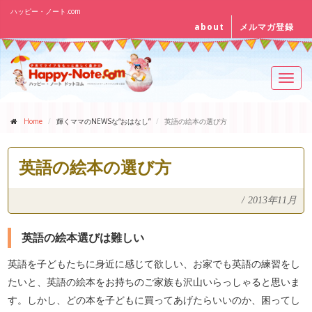
ハッピー・ノート.com
about
メルマガ登録
Toggl
navig
Home
輝くママのNEWSな“おはなし”
英語の絵本の選び方
英語の絵本の選び方
/
2013年11月
英語の絵本選びは難しい
英語を子どもたちに身近に感じて欲しい、お家でも英語の練習をし
たいと、英語の絵本をお持ちのご家族も沢山いらっしゃると思いま
す。しかし、どの本を子どもに買ってあげたらいいのか、困ってし