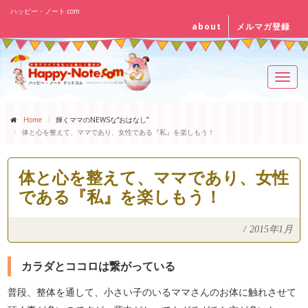
ハッピー・ノート.com
about
メルマガ登録
Toggl
navig
Home
輝くママのNEWSな“おはなし”
体と心を整えて、ママであり、女性である『私』を楽しもう！
体と心を整えて、ママであり、女性
である『私』を楽しもう！
/
2015年1月
カラダとココロは繋がっている
普段、整体を通して、小さい子のいるママさんのお体に触れさせて