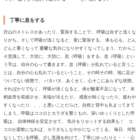
丁寧に息をする
沢山のストレスがあったり、緊張することで、 呼吸は自ずと浅くな
りがち。そして呼吸が浅くなると、更に緊張する。 体も心も、どん
どんと重くなって 憂鬱な気分になりやすくなってしまう。だからこ
そ意識して、大切に、大切に、息（呼吸）をする。息（呼吸）とい
う字は、自分の心って書きます。息（呼吸）が乱れていると言うこ
とは、自分の心も乱れているということ。その時その時、地に足が
ついてない状態で、 バタバタ、あくせく。心そこにあらずな状態。
そればかりでなく、呼吸が浅くなると、体が酸素不足になって、末
梢血管を収縮させ、末端が冷えたり、 感覚が鈍くなったり、疲れや
すくなったり、、、と悪いことだらけ。自然と背中も丸まってきて
しまう。呼吸はココロとカラダを繋ぐもの。深いゆっくりとした呼
吸は、 自律神経を安定させて、 気分をリセットする効果も！ コ
コロが柔軟になれば、カラダもしなやかになってくる。 毎日、何気
なくしている呼吸。少し意識を向けて、丁寧にゆったりと・・・心