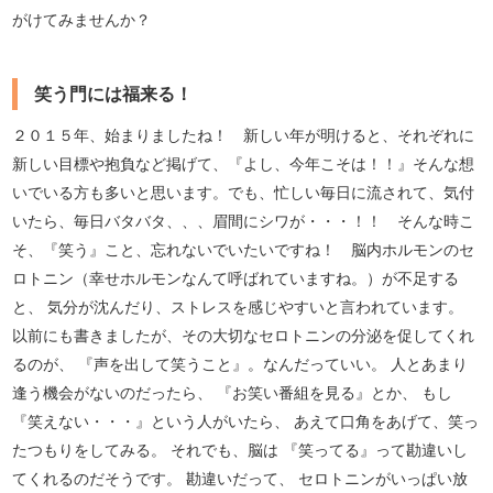
がけてみませんか？
笑う門には福来る！
２０１５年、始まりましたね！ 新しい年が明けると、それぞれに
新しい目標や抱負など掲げて、『よし、今年こそは！！』そんな想
いでいる方も多いと思います。でも、忙しい毎日に流されて、気付
いたら、毎日バタバタ、、、眉間にシワが・・・！！ そんな時こ
そ、『笑う』こと、忘れないでいたいですね！ 脳内ホルモンのセ
ロトニン（幸せホルモンなんて呼ばれていますね。）が不足する
と、 気分が沈んだり、ストレスを感じやすいと言われています。
以前にも書きましたが、その大切なセロトニンの分泌を促してくれ
るのが、 『声を出して笑うこと』。なんだっていい。 人とあまり
逢う機会がないのだったら、 『お笑い番組を見る』とか、 もし
『笑えない・・・』という人がいたら、 あえて口角をあげて、笑っ
たつもりをしてみる。 それでも、脳は 『笑ってる』って勘違いし
てくれるのだそうです。 勘違いだって、 セロトニンがいっぱい放