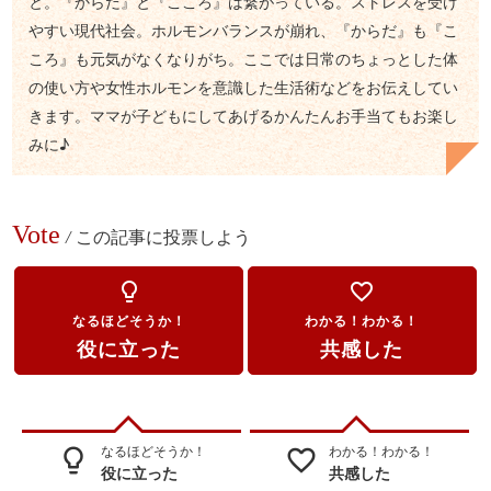
と。『からだ』と『こころ』は繋がっている。ストレスを受け
やすい現代社会。ホルモンバランスが崩れ、『からだ』も『こ
ころ』も元気がなくなりがち。ここでは日常のちょっとした体
の使い方や女性ホルモンを意識した生活術などをお伝えしてい
きます。ママが子どもにしてあげるかんたんお手当てもお楽し
みに♪
Vote
/
この記事に投票しよう
lightbulb_outline
favorite_border
なるほどそうか！
わかる！わかる！
役に立った
共感した
なるほどそうか！
わかる！わかる！
lightbulb_outline
favorite_border
役に立った
共感した