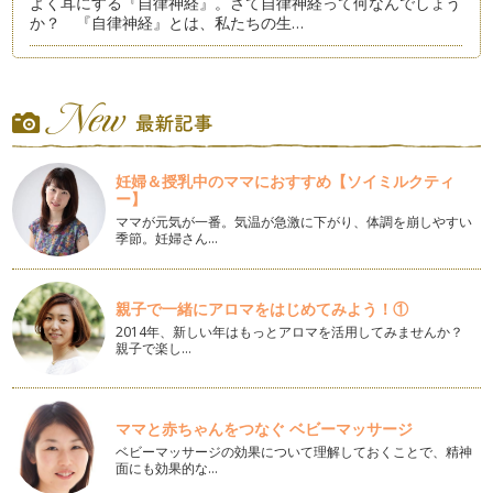
よく耳にする『自律神経』。さて自律神経って何なんでしょう
か？ 『自律神経』とは、私たちの生…
女性ホルモンを整えよう②
生理周期は人それぞれ。ですが、ここでは２８日を目安とし
て、書いていきますね。 生理…
女性ホルモンを整えよう①
前にも少し書いた『女性ホルモン』！ 心臓だったり、肺、
妊婦＆授乳中のママにおすすめ【ソイミルクティ
腸、手や足と違い、目に見える『形』が…
ー】
ママが元気が一番。気温が急激に下がり、体調を崩しやすい
小さな人へのお手当て
季節。妊婦さん…
ママやパパが子どもたちにできるお手当て。その効果には、手
を当てる親側（勿論親でなくても！）…
親子で一緒にアロマをはじめてみよう！①
おっぱい体操で女性ホルモ力をＵＰしよう！
2014年、新しい年はもっとアロマを活用してみませんか？
女性のシンボルとも言える、おっぱい。妊娠、授乳期などは、
親子で楽し…
女性ホルモンの影響で乳腺が発達し、…
ぽっこりお腹にさようなら！～実践編～
前回の号で、ぽっこりお腹になってしまう、大きな5つの要
ママと赤ちゃんをつなぐ ベビーマッサージ
因、脂肪、ゆがみ、冷え、むくみ、スト…
ベビーマッサージの効果について理解しておくことで、精神
面にも効果的な…
ぽっこりお腹にさようなら！