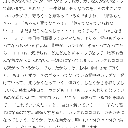
頂く事が多いのですが、背中がとってもガチガチな方が多いな～っ
て想います。 それだけ、 一生懸命、色んなものを、その小さいマ
マのカラダで、 守ろう～と頑張っているんですよね。 『頑張らな
きゃ！』 『ちゃんと育てなきゃ！』 『休んでなんていられな
い！』 『まだまだこんなんじゃ・・・』 たくさんの、『○○しなき
ゃ！！』で、 毎日毎日頑張ってるママたち。そりゃ、背中もぎゅ～
ってなっちゃいますよね。背中が、カラダが、ぎゅ～ってなってた
ら、ココロも、気持ちも、どんどんとぎゅ～ってなって、物事も色
んな角度から見られない。一辺倒になってしまう。カラダもココロ
も繋がっているから。でも、だからこそ、お体に触れさせて頂く
と、 ちょっとずつ、そのぎゅ～ってなっている背中やカラダが、解
けていって、 柔らかくなっていく。弾力や、しなやかさを取り戻し
ていく。終わる頃には、 カラダもココロも、ふ～んわりとなってい
るのが感じられて、ママ自身も、 どこか、頑張っている自分を認め
て、 『これでいいんだ～』と、 自分を解いていく・・・ そんな感
じになるのです。頑張りすぎると、 カラダもココロも、ガチガチに
なってしまう。どうか、そんな自分を、時にはいっぱいいっぱい労
って、 ほぐしてあげてほしいな・・・ と、思います。