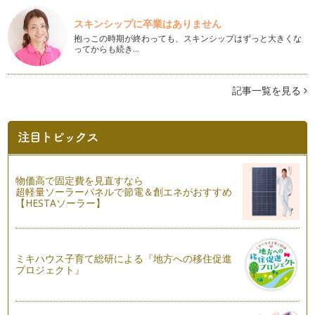
大切な基本の動作～立つ・座る・歩く～
『立つ』こと、『座る』こと、『歩く』こと。この3つの行為
スキンシップに卒業はありません
って、毎日毎日、それこそ意識しない…
抱っこの時期が終わっても、スキンシップはずっと大きくな
ってからも続き…
産後のカラダ～おっぱい編～
産後１、２ヵ月～半年くらいのママさんにお逢いする機会も多
いのですが、この時期って、ママも赤…
記事一覧を見る
新年度前の親子のコミュニケーション！
いよいよ新年度が始まりました！ 新年度が始まって、子ども
たちが緊張する場面も沢山出てきます…
春に向けてカラダもココロもスッキリと♪
物価高で固定費を見直すなら
まだまだ寒い日もありますが、春に向けてちょっとずつ空気が
超軽量ソーラーパネルで節電＆創エネがおすすめ
変わってきましたね。１年のサイクル…
【HESTAソーラー】
産後のカラダとココロ
妊娠、出産。それは女性にとってドラマティックで、人生最大
の大仕事とも言えるイベント。妊娠出…
ミキハウス子育て総研による『地方への移住促進
プロジェクト』
ママ力＆女子力がアップするカラダ＆美人顔のつくりかた。
『カラダ』は、気にかけてあげていないと、どんどんと緩んで
いきます。カラダの一部である『顔』…