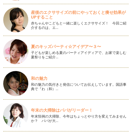
本格的な夏がやってきましたね！毎年夏が近づくと、『今年の
夏こそは子どもと一緒にプールに入る…
産後のエクササイズの前にやっておくと痩せ効果が
UPすること
笑顔で毎日をよりハッピーに③～目力アップのヨガ！～
赤ちゃんやこどもと一緒に楽しくエクササイズ！ 今回ご紹
年齢と共に、まぶたが垂れてきたな～、目が小さくなったか
介するのは、エ…
も？と思うことはありませんか？ それ…
笑顔で毎日をよりハッピーに②～フェイシャルヨガ実践編！～
夏のキッズパーティ☆アイデア〜３〜
前回の記事で、『フェイシャルヨガとは？』ということを書き
子どもが楽しめる夏のパーティアイディアで、お家で楽しむ
ました。今回号では、実際に実践して…
夏祭りをご紹介…
笑顔で毎日をよりハッピーに①～フェイシャルヨガって？～
最近耳にする、『フェイシャルヨガ』。 さて、どんなものか
皆さんは知っていますか？ …
和の魅力
和の魅力の気付きと発信についてお伝えしています。国語事
典で『わ（和）…
首はネック！②
前回の記事でも書きましたが、うつむくことが多い現代人。日
本人の実に８割は頭や首が前に垂れて…
年末の大掃除はパパがリーダー！
首はネック！①
年末恒例の大掃除、今年はちょっとやり方を変えてみません
人のカラダの中心にあって、まさに軸とも言える『骨盤』は勿
か？ パパが大…
論のこと、 『首』も、人のカラダや…