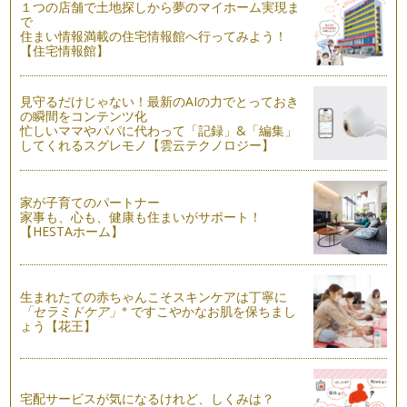
１つの店舗で土地探しから夢のマイホーム実現ま
で
ママの元気とキレイの秘訣は！
住まい情報満載の住宅情報館へ行ってみよう！
近年、大人も子どもも増加傾向にある低体温。殆どの方が冷え
【住宅情報館】
ているように感じます。 女…
骨盤内の血行を良くして、カラダもココロもポカポカに♪
見守るだけじゃない！最新のAIの力でとっておき
冷えの原因は、根本的には血液の巡りが悪くなることですが、
の瞬間をコンテンツ化
女性は特に男性に比べて筋肉量が少な…
忙しいママやパパに代わって「記録」&「編集」
してくれるスグレモノ【雲云テクノロジー】
女性、ママたちの『キレイ』と『健康』のもと、女性ホルモ
ン！
最近、雑誌などでもよく取りざたされている『女性ホルモ
家が子育てのパートナー
ン』。 …
家事も、心も、健康も住まいがサポート！
【HESTAホーム】
生まれたての赤ちゃんこそスキンケアは丁寧に
※
「セラミドケア」
ですこやかなお肌を保ちまし
ょう【花王】
宅配サービスが気になるけれど、しくみは？