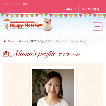
ハッピー・ノート.com
about
メルマガ登録
Toggl
navig
Home
輝くママのNEWSな“おはなし”
川村 ようこ（体と心の整え方）