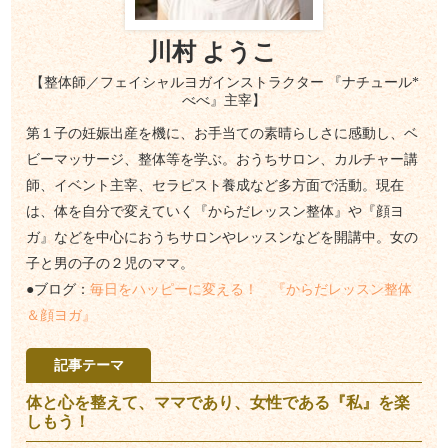
川村 ようこ
【整体師／フェイシャルヨガインストラクター 『ナチュール*
べべ』主宰】
第１子の妊娠出産を機に、お手当ての素晴らしさに感動し、ベ
ビーマッサージ、整体等を学ぶ。おうちサロン、カルチャー講
師、イベント主宰、セラピスト養成など多方面で活動。現在
は、体を自分で変えていく『からだレッスン整体』や『顔ヨ
ガ』などを中心におうちサロンやレッスンなどを開講中。女の
子と男の子の２児のママ。
●ブログ：
毎日をハッピーに変える！ 『からだレッスン整体
＆顔ヨガ』
記事テーマ
体と心を整えて、ママであり、女性である『私』を楽
しもう！