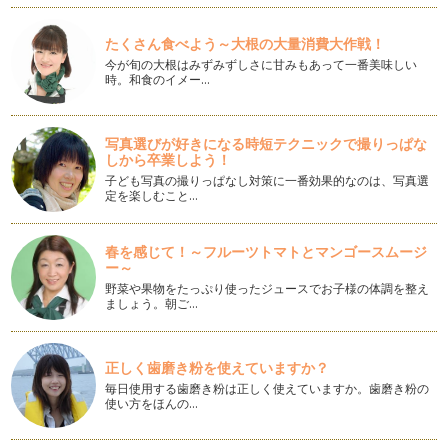
ぽっこりお腹にさようなら！～実践編～
前回の号で、ぽっこりお腹になってしまう、大きな5つの要
たくさん食べよう～大根の大量消費大作戦！
因、脂肪、ゆがみ、冷え、むくみ、スト…
今が旬の大根はみずみずしさに甘みもあって一番美味しい
時。和食のイメー…
ぽっこりお腹にさようなら！
本格的な夏がやってきましたね！毎年夏が近づくと、『今年の
夏こそは子どもと一緒にプールに入る…
写真選びが好きになる時短テクニックで撮りっぱな
しから卒業しよう！
笑顔で毎日をよりハッピーに③～目力アップのヨガ！～
子ども写真の撮りっぱなし対策に一番効果的なのは、写真選
年齢と共に、まぶたが垂れてきたな～、目が小さくなったか
定を楽しむこと…
も？と思うことはありませんか？ それ…
春を感じて！～フルーツトマトとマンゴースムージ
笑顔で毎日をよりハッピーに②～フェイシャルヨガ実践編！～
ー～
前回の記事で、『フェイシャルヨガとは？』ということを書き
野菜や果物をたっぷり使ったジュースでお子様の体調を整え
ました。今回号では、実際に実践して…
ましょう。朝ご…
笑顔で毎日をよりハッピーに①～フェイシャルヨガって？～
最近耳にする、『フェイシャルヨガ』。 さて、どんなものか
正しく歯磨き粉を使えていますか？
皆さんは知っていますか？ …
毎日使用する歯磨き粉は正しく使えていますか。歯磨き粉の
使い方をほんの…
首はネック！②
前回の記事でも書きましたが、うつむくことが多い現代人。日
本人の実に８割は頭や首が前に垂れて…