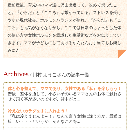
産前産後、育児中のママ達に沢山出逢って、改めて想ったこ
と。『からだ』と『こころ』は繋がっている。ストレスを受け
やすい現代社会。ホルモンバランスが崩れ、『からだ』も『こ
ころ』も元気がなくなりがち。ここでは日常のちょっとした体
の使い方や女性ホルモンを意識した生活術などをお伝えしてい
きます。ママが子どもにしてあげるかんたんお手当てもお楽し
みに♪
Archives
/
川村 ようこさんの記事一覧
体と心を整えて、ママであり、女性である『私』を楽しもう！
普段、整体を通して、小さい子のいるママさんのお体に触れさ
せて頂く事が多いのですが、背中がと…
冷えないカラダを手に入れよう！
『私は冷えませんよ～！』なんて言う女性に逢う方が、最近は
珍しい・・・というか、そんなことを…