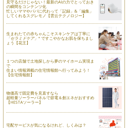
見守るだけじゃない！最新のAIの力でとっておき
の大仕事とも言えるイベント。妊娠出…
の瞬間をコンテンツ化
忙しいママやパパに代わって「記録」&「編集」
ママ力＆女子力がアップするカラダ＆美人顔のつくりかた。
してくれるスグレモノ【雲云テクノロジー】
『カラダ』は、気にかけてあげていないと、どんどんと緩んで
いきます。カラダの一部である『顔』…
生まれたての赤ちゃんこそスキンケアは丁寧に
ママの元気とキレイの秘訣は！
※
「セラミドケア」
ですこやかなお肌を保ちまし
近年、大人も子どもも増加傾向にある低体温。殆どの方が冷え
ょう【花王】
ているように感じます。 女…
骨盤内の血行を良くして、カラダもココロもポカポカに♪
１つの店舗で土地探しから夢のマイホーム実現ま
冷えの原因は、根本的には血液の巡りが悪くなることですが、
で
女性は特に男性に比べて筋肉量が少な…
住まい情報満載の住宅情報館へ行ってみよう！
【住宅情報館】
女性、ママたちの『キレイ』と『健康』のもと、女性ホルモ
ン！
最近、雑誌などでもよく取りざたされている『女性ホルモ
物価高で固定費を見直すなら
ン』。 …
超軽量ソーラーパネルで節電＆創エネがおすすめ
【HESTAソーラー】
宅配サービスが気になるけれど、しくみは？