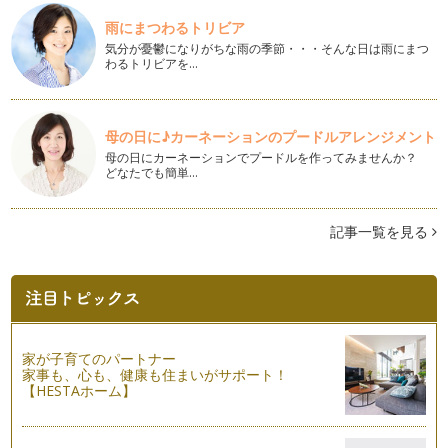
雨にまつわるトリビア
首はネック！①
気分が憂鬱になりがちな雨の季節・・・そんな日は雨にまつ
人のカラダの中心にあって、まさに軸とも言える『骨盤』は勿
わるトリビアを…
論のこと、 『首』も、人のカラダや…
大切な基本の動作～立つ・座る・歩く～
『立つ』こと、『座る』こと、『歩く』こと。この3つの行為
母の日に♪カーネーションのプードルアレンジメント
って、毎日毎日、それこそ意識しない…
母の日にカーネーションでプードルを作ってみませんか？
どなたでも簡単…
産後のカラダ～おっぱい編～
産後１、２ヵ月～半年くらいのママさんにお逢いする機会も多
いのですが、この時期って、ママも赤…
記事一覧を見る
新年度前の親子のコミュニケーション！
いよいよ新年度が始まりました！ 新年度が始まって、子ども
たちが緊張する場面も沢山出てきます…
春に向けてカラダもココロもスッキリと♪
家が子育てのパートナー
まだまだ寒い日もありますが、春に向けてちょっとずつ空気が
家事も、心も、健康も住まいがサポート！
変わってきましたね。１年のサイクル…
【HESTAホーム】
産後のカラダとココロ
妊娠、出産。それは女性にとってドラマティックで、人生最大