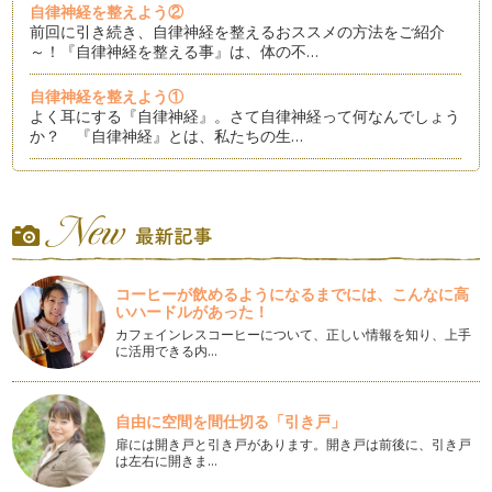
自律神経を整えよう②
前回に引き続き、自律神経を整えるおススメの方法をご紹介
～！『自律神経を整える事』は、体の不…
自律神経を整えよう①
よく耳にする『自律神経』。さて自律神経って何なんでしょう
か？ 『自律神経』とは、私たちの生…
女性ホルモンを整えよう②
生理周期は人それぞれ。ですが、ここでは２８日を目安とし
て、書いていきますね。 生理…
女性ホルモンを整えよう①
前にも少し書いた『女性ホルモン』！ 心臓だったり、肺、
コーヒーが飲めるようになるまでには、こんなに高
腸、手や足と違い、目に見える『形』が…
いハードルがあった！
カフェインレスコーヒーについて、正しい情報を知り、上手
小さな人へのお手当て
に活用できる内…
ママやパパが子どもたちにできるお手当て。その効果には、手
を当てる親側（勿論親でなくても！）…
自由に空間を間仕切る「引き戸」
おっぱい体操で女性ホルモ力をＵＰしよう！
扉には開き戸と引き戸があります。開き戸は前後に、引き戸
女性のシンボルとも言える、おっぱい。妊娠、授乳期などは、
は左右に開きま…
女性ホルモンの影響で乳腺が発達し、…