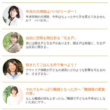
「英語のお勉強をさせようと思っても、子どもが嫌がってやっ
てくれません。どうしたらいいでしょう…
年末の大掃除はパパがリーダー！
年末恒例の大掃除、今年はちょっとやり方を変えてみません
リンガ・フランカとしての英語
か？ パパが大…
「English as a Lingua Franca（リンガ・フランカとしての英
語）」とい…
英語を学ぶ理由
自由に空間を間仕切る「引き戸」
今回の記事が、連載２年目のはじめての記事になります。これ
扉には開き戸と引き戸があります。開き戸は前後に、引き戸
からも『英語を学ぶ』をトピックに、い…
は左右に開きま…
連載を通して英語学習を思う
明けましておめでとうございます。みなさん素敵なお正月を過
炊きたてごはんを外で食べよう！
ごされましたか？アメリカでは日本のよ…
アウトドア体験が子どもの成長にどのような影響を与えるの
か、さまざまな…
英単語、カタカナで読みをふるべき？
英単語の発音を学んだとき、みなさんは聞いた『音』をどのよ
うにメモしていますか？ 「あっ、こう…
それでもやっぱり離婚となった方へ「離婚後の家族
の形」
英語学習コミュニティーづくり
私には１２月で１歳半になる娘が一人います。日本人の私とア
もしも離婚が頭をよぎったら…“離婚で子どもを不幸せにしな
いためにママ…
メリカ人の主人、娘には日本語も英語も…