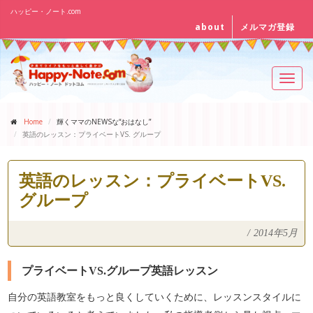
ハッピー・ノート.com
about
メルマガ登録
Toggl
navig
Home
輝くママのNEWSな“おはなし”
英語のレッスン：プライベートVS. グループ
英語のレッスン：プライベートVS.
グループ
/
2014年5月
プライベートVS.グループ英語レッスン
自分の英語教室をもっと良くしていくために、レッスンスタイルに