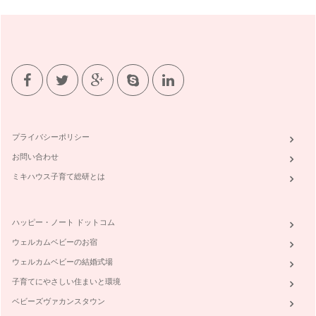
「う〜ん、、、」というような表現、お…
言語と文化：子どもと一緒に異文化に触れよう
英語習得の大切な要素、『発音』について前回記事を書きまし
たが、もう一つ忘れてはならないのが言…
発音の大切さ：お家で出来る、楽しく正しい発音練習法
日本人の英語が通じない大きな理由の一つにあげられるのが
『発音』です。英語の読み書きは良くでき…
プライバシーポリシー
赤ちゃんとママと英語
お問い合わせ
「学校の英語の成績は良かったのに、外国の人と話そうと思っ
たらちっとも通じない。」それは、多く…
ミキハウス子育て総研とは
ハッピー・ノート ドットコム
ウェルカムベビーのお宿
ウェルカムベビーの結婚式場
子育てにやさしい住まいと環境
ベビーズヴァカンスタウン