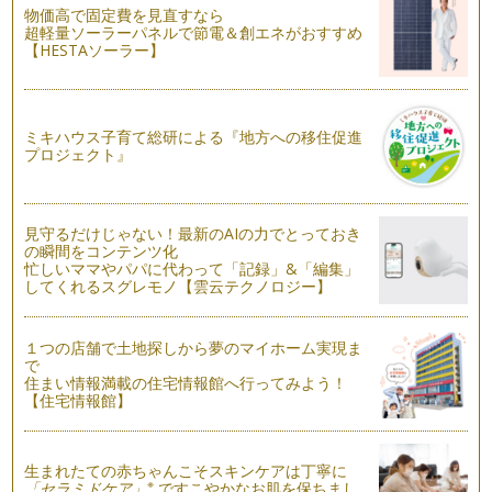
物価高で固定費を見直すなら
言語学習を多面的に考える
超軽量ソーラーパネルで節電＆創エネがおすすめ
先日、輝くママの一員である平松あずささんが主宰する『音の
【HESTAソーラー】
教室カリヨン』と一緒に、音楽と英語の…
使える英語
お子様に英語を習得して欲しいと願っている保護者の皆様、み
ミキハウス子育て総研による『地方への移住促進
なさんが習得して欲しいと願っている『…
プロジェクト』
英語の絵本をお家で楽しむ
子どもの英語教育に興味のあるママもそうでないママも、海外
見守るだけじゃない！最新のAIの力でとっておき
の絵本に興味のある方は多いのではない…
の瞬間をコンテンツ化
忙しいママやパパに代わって「記録」&「編集」
英語教室の教科書：いる？いらない？
してくれるスグレモノ【雲云テクノロジー】
英語教室選びのポイントを以前紹介しましたが、そこで講師
（教室）の『レッスンスタイル』に注目す…
１つの店舗で土地探しから夢のマイホーム実現ま
言語と文化：本当の異文化理解
で
住まい情報満載の住宅情報館へ行ってみよう！
海外の人と関係を築いていくために英語はとっておきのツール
【住宅情報館】
ですが、その英語を使いこなすためには…
英語教室選びガイド②
子どもに習い事をさせる際、多くの教室の中からお子さんにと
生まれたての赤ちゃんこそスキンケアは丁寧に
※
「セラミドケア」
ですこやかなお肌を保ちまし
って、ご両親にとってベストな教室を選…