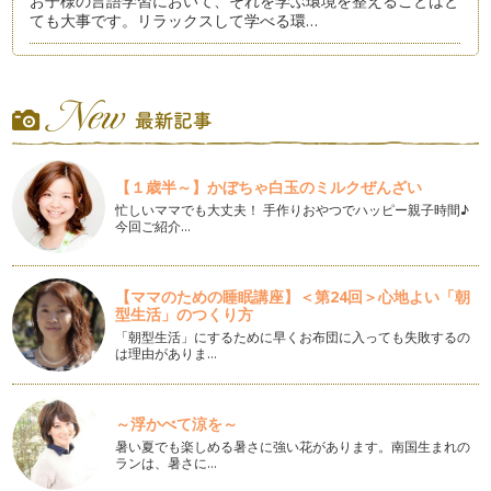
お子様の言語学習において、それを学ぶ環境を整えることはと
ても大事です。リラックスして学べる環…
異文化学習：ハロウィン
１０月３１日は、日本の子どもたちも楽しみにしているハロウ
ィンがありますね。ハロウィンのイベン…
ホリデーシーズンを前に：文化学習のヒント
日本はまだ蒸し暑い日々が続いているのでしょうか？ 私の
【１歳半～】かぼちゃ白玉のミルクぜんざい
住むニューヨーク州北…
忙しいママでも大丈夫！ 手作りおやつでハッピー親子時間♪
今回ご紹介…
パパとママだけで英語の指導は可能？
普段アメリカに住んでいる私ですが、今日本に帰省していま
す。帰省中、英語のワークショップを通し…
【ママのための睡眠講座】＜第24回＞心地よい「朝
型生活」のつくり方
子どもの英語学習、子ども任せではダメ
「私も英語が堪能だったら、子どもにも沢山教えてあげられた
「朝型生活」にするために早くお布団に入っても失敗するの
は理由がありま…
のに〜。」と呟くパパとママ。英語が苦…
英語のレッスン：プライベートVS. グループ
自分の英語教室をもっと良くしていくために、レッスンスタイ
～浮かべて涼を～
ルについていろいろと考えていました。…
暑い夏でも楽しめる暑さに強い花があります。南国生まれの
ランは、暑さに…
お家での英語学習法：単語ゲーム