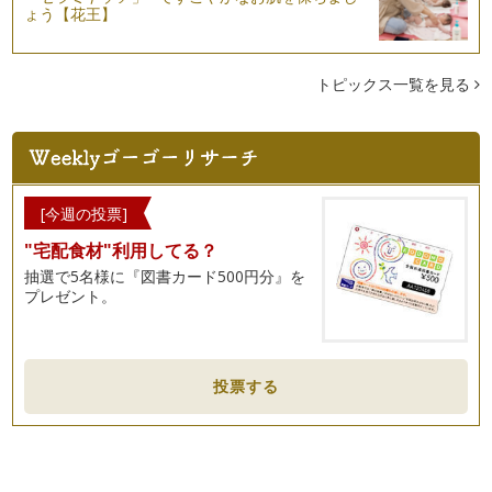
ょう【花王】
英語教室選びガイド①
山ほどある英語教室。前回話題に取り上げたスカイプ英語教室
を加えるととんでもない数です。そんな…
トピックス一覧を見る
スカイプで英語を学ぶ
テクノロジーの進歩とともに、英語学習の形もどんどん変わっ
てきています。今ではどこに住んでいて…
言語とボディーランゲージ
[今週の投票]
私たち人はコミュニュケーションをとる際、音声だけでなくボ
"宅配食材"利用してる？
ディーランゲージも利用します。耳で聞…
抽選で5名様に『図書カード500円分』を
英語の冠詞
プレゼント。
英語の冠詞（a, an, the）は誰もが知っていますね。しかし、
きちんと使えますか？ 理解…
英語のイディオム
投票する
英語教育で大切なこと、日本の英語教育の弱点、これまで色々
とお話ししてきましたね。 &nb…
忘れないで欲しい英語表現
「うん。」「そうだね。」「へ〜。」「本当？」「あらっ！」