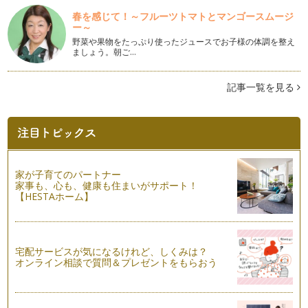
絵本購入ヘルプガイド
春を感じて！～フルーツトマトとマンゴースムージ
前回の記事で、まずは簡単な絵の多い本からはじめ、その本の
ー～
内容に関連性のあるものを次の本として…
野菜や果物をたっぷり使ったジュースでお子様の体調を整え
ましょう。朝ご…
英語の絵本の選び方
英語を子どもたちに身近に感じて欲しい、お家でも英語の練習
をしたいと、英語の絵本をお持ちのご家…
記事一覧を見る
英語の無料教材を上手に活用
前回の記事は『ママの英語ブラッシュアップへの第一歩』と題
し、ママ自身が英語にもっと触れるため…
ママの英語ブラッシュアップへ第一歩
家が子育てのパートナー
『子どもと一緒に、私も英語力をブラッシュアップしたい！』
家事も、心も、健康も住まいがサポート！
と思っているママは結構多いと思います…
【HESTAホーム】
英語のリスニング力 その2
今回も英語のリスニング力についてのお話です。学校のリスニ
ングテストのような一方的なリスニング…
宅配サービスが気になるけれど、しくみは？
オンライン相談で質問＆プレゼントをもらおう
英語のリスニング力 その１
英語のリスニング力とは、英語を聞き理解する力ですが、とっ
ても奥深いものです。私がここで話す&…