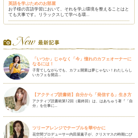
英語を学ぶためのお部屋
お子様の言語学習において、それを学ぶ環境を整えることはと
ても大事です。リラックスして学べる環…
異文化学習：ハロウィン
１０月３１日は、日本の子どもたちも楽しみにしているハロウ
ィンがありますね。ハロウィンのイベン…
ホリデーシーズンを前に：文化学習のヒント
日本はまだ蒸し暑い日々が続いているのでしょうか？ 私の
「いつか」じゃなく「今」憧れのカフェオーナーに
住むニューヨーク州北…
なるには！
子育てしながらでも、カフェ開業は夢じゃない！わたしらし
パパとママだけで英語の指導は可能？
いカフェを開店…
普段アメリカに住んでいる私ですが、今日本に帰省していま
す。帰省中、英語のワークショップを通し…
【アクティブ読書術】自分から「発信する」生き方
子どもの英語学習、子ども任せではダメ
アクティブ読書術第12回（最終回）は、はあちゅう著『「自
「私も英語が堪能だったら、子どもにも沢山教えてあげられた
分」を仕事に…
のに〜。」と呟くパパとママ。英語が苦…
英語のレッスン：プライベートVS. グループ
自分の英語教室をもっと良くしていくために、レッスンスタイ
ツリーアレンジでテーブルを華やかに
ルについていろいろと考えていました。…
花空間プロデューサー内田屋薫子が、クリスマスの時期にぴ