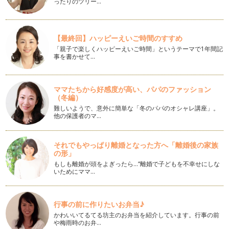
ったりのツリー…
お家での英語学習法：単語ゲーム
「英語のお勉強をさせようと思っても、子どもが嫌がってやっ
てくれません。どうしたらいいでしょう…
【最終回】ハッピーえいご時間のすすめ
「親子で楽しくハッピーえいご時間」というテーマで1年間記
リンガ・フランカとしての英語
事を書かせて…
「English as a Lingua Franca（リンガ・フランカとしての英
語）」とい…
ママたちから好感度が高い、パパのファッション
英語を学ぶ理由
（冬編）
今回の記事が、連載２年目のはじめての記事になります。これ
難しいようで、意外に簡単な「冬のパパのオシャレ講座」。
からも『英語を学ぶ』をトピックに、い…
他の保護者のマ…
連載を通して英語学習を思う
明けましておめでとうございます。みなさん素敵なお正月を過
それでもやっぱり離婚となった方へ「離婚後の家族
ごされましたか？アメリカでは日本のよ…
の形」
もしも離婚が頭をよぎったら…“離婚で子どもを不幸せにしな
英単語、カタカナで読みをふるべき？
いためにママ…
英単語の発音を学んだとき、みなさんは聞いた『音』をどのよ
うにメモしていますか？ 「あっ、こう…
行事の前に作りたいお弁当♪
英語学習コミュニティーづくり
かわいいてるてる坊主のお弁当を紹介しています。行事の前
私には１２月で１歳半になる娘が一人います。日本人の私とア
や梅雨時のお弁…
メリカ人の主人、娘には日本語も英語も…