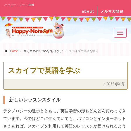
ハッピー・ノート.com
about
メルマガ登録
Toggl
navig
Home
輝くママのNEWSな“おはなし”
スカイプで英語を学ぶ
スカイプで英語を学ぶ
/
2013年4月
新しいレッスンスタイル
テクノロジーの進歩とともに、英語学習の形もどんどん変わってき
ています。今ではどこに住んでいても、パソコンとインターネット
さえあれば、スカイプを利用して英語のレッスンが受けられるよう