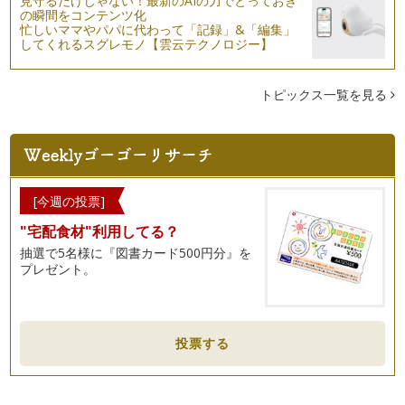
見守るだけじゃない！最新のAIの力でとっておき
子どもに習い事をさせる際、多くの教室の中からお子さんにと
の瞬間をコンテンツ化
って、ご両親にとってベストな教室を選…
忙しいママやパパに代わって「記録」&「編集」
してくれるスグレモノ【雲云テクノロジー】
英語教室選びガイド①
山ほどある英語教室。前回話題に取り上げたスカイプ英語教室
を加えるととんでもない数です。そんな…
トピックス一覧を見る
スカイプで英語を学ぶ
テクノロジーの進歩とともに、英語学習の形もどんどん変わっ
てきています。今ではどこに住んでいて…
言語とボディーランゲージ
[今週の投票]
私たち人はコミュニュケーションをとる際、音声だけでなくボ
"宅配食材"利用してる？
ディーランゲージも利用します。耳で聞…
抽選で5名様に『図書カード500円分』を
英語の冠詞
プレゼント。
英語の冠詞（a, an, the）は誰もが知っていますね。しかし、
きちんと使えますか？ 理解…
英語のイディオム
投票する
英語教育で大切なこと、日本の英語教育の弱点、これまで色々
とお話ししてきましたね。 &nb…