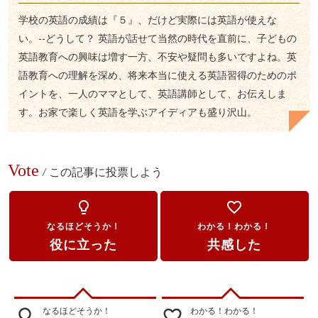
学校の英語の成績は『５』、だけど実際には英語が使えな
い。--どうして？ 英語が話せて当然の時代を直前に、子どもの
英語教育への興味は増す一方、不安や疑問も多いですよね。英
語教育への理解を深め、将来本当に使える英語習得のためのポ
イントを、一人のママとして、英語講師として、お伝えしま
す。お家で楽しく英語を学ぶアイディアも盛り沢山。
Vote
/
この記事に投票しよう
lightbulb_outline
favorite_border
なるほどそうか！
わかる！わかる！
役に立った
共感した
なるほどそうか！
わかる！わかる！
lightbulb_outline
favorite_border