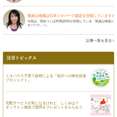
絵本購入ヘルプガイド
前回の記事で、まずは簡単な絵の多い本からはじめ、その本の
筑波山地域は日本ジオパーク認定を目指しています♪
内容に関連性のあるものを次の本として…
今回は、現在つくば市周辺6市が目指している「筑波山地域ジ
オパーク」へ…
英語の絵本の選び方
英語を子どもたちに身近に感じて欲しい、お家でも英語の練習
をしたいと、英語の絵本をお持ちのご家…
記事一覧を見る
英語の無料教材を上手に活用
前回の記事は『ママの英語ブラッシュアップへの第一歩』と題
し、ママ自身が英語にもっと触れるため…
ママの英語ブラッシュアップへ第一歩
『子どもと一緒に、私も英語力をブラッシュアップしたい！』
ミキハウス子育て総研による『地方への移住促進
と思っているママは結構多いと思います…
プロジェクト』
英語のリスニング力 その2
今回も英語のリスニング力についてのお話です。学校のリスニ
ングテストのような一方的なリスニング…
宅配サービスが気になるけれど、しくみは？
オンライン相談で質問＆プレゼントをもらおう
英語のリスニング力 その１
英語のリスニング力とは、英語を聞き理解する力ですが、とっ