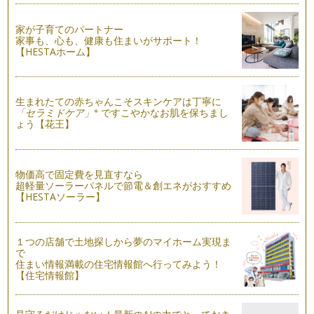
ても奥深いものです。私がここで話す&…
家が子育てのパートナー
言語学習を多面的に考える
家事も、心も、健康も住まいがサポート！
先日、輝くママの一員である平松あずささんが主宰する『音の
【HESTAホーム】
教室カリヨン』と一緒に、音楽と英語の…
使える英語
生まれたての赤ちゃんこそスキンケアは丁寧に
お子様に英語を習得して欲しいと願っている保護者の皆様、み
※
「セラミドケア」
ですこやかなお肌を保ちまし
なさんが習得して欲しいと願っている『…
ょう【花王】
英語の絵本をお家で楽しむ
子どもの英語教育に興味のあるママもそうでないママも、海外
の絵本に興味のある方は多いのではない…
物価高で固定費を見直すなら
超軽量ソーラーパネルで節電＆創エネがおすすめ
【HESTAソーラー】
英語教室の教科書：いる？いらない？
英語教室選びのポイントを以前紹介しましたが、そこで講師
（教室）の『レッスンスタイル』に注目す…
１つの店舗で土地探しから夢のマイホーム実現ま
言語と文化：本当の異文化理解
で
住まい情報満載の住宅情報館へ行ってみよう！
海外の人と関係を築いていくために英語はとっておきのツール
【住宅情報館】
ですが、その英語を使いこなすためには…
英語教室選びガイド②