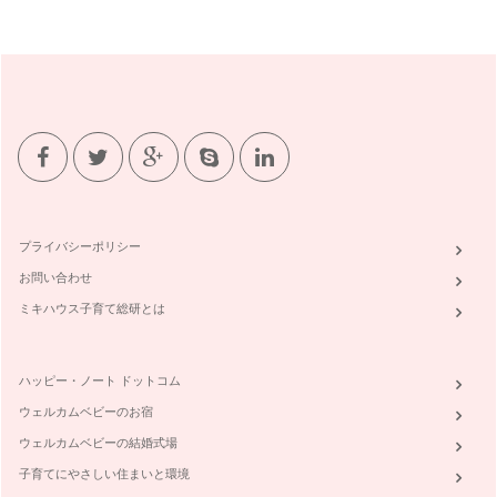
忘れないで欲しい英語表現
「うん。」「そうだね。」「へ〜。」「本当？」「あらっ！」
「う〜ん、、、」というような表現、お…
言語と文化：子どもと一緒に異文化に触れよう
英語習得の大切な要素、『発音』について前回記事を書きまし
たが、もう一つ忘れてはならないのが言…
発音の大切さ：お家で出来る、楽しく正しい発音練習法
日本人の英語が通じない大きな理由の一つにあげられるのが
『発音』です。英語の読み書きは良くでき…
プライバシーポリシー
赤ちゃんとママと英語
お問い合わせ
「学校の英語の成績は良かったのに、外国の人と話そうと思っ
たらちっとも通じない。」それは、多く…
ミキハウス子育て総研とは
ハッピー・ノート ドットコム
ウェルカムベビーのお宿
ウェルカムベビーの結婚式場
子育てにやさしい住まいと環境