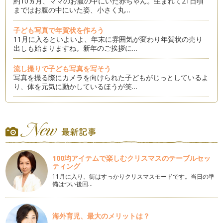
約10ヵ月、ママのお腹の中にいた赤ちゃん。生まれて21日頃
まではお腹の中にいた姿、小さく丸…
子ども写真で年賀状を作ろう
11月に入るといよいよ、年末に雰囲気が変わり年賀状の売り
出しも始まりますね。新年のご挨拶に…
流し撮りで子ども写真を写そう
写真を撮る際にカメラを向けられた子どもがじっとしているよ
り、体を元気に動かしているほうが笑…
スマホで撮影！子ども写真を可愛く撮ろう
子ども写真を撮るママとパパの中にはカメラより主にスマホで
撮影をしている、という方も多いかと…
写真の飾り方「手作りフォトボード」
子どもの写真は撮りっぱなし、データがどんどん溜まってい
100均アイテムで楽しむクリスマスのテーブルセッ
く・・・子育て真っ只中のママはゆっく…
ティング
11月に入り、街はすっかりクリスマスモードです。当日の準
集合写真の撮り方
備はつい後回…
子どもの行事ごとでおじいちゃん、おばあちゃん、親戚ともし
くは友だちが集まって大勢で集合写真…
海外育児、最大のメリットは？
春の子ども写真を撮ろう