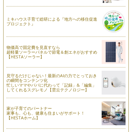
写真をカタチにしよう
写真は撮るだけではなく楽しく活用する方法がたくさんありま
す。スクラップブッキング、フォトブ…
ミキハウス子育て総研による『地方への移住促進
プロジェクト』
夏の子ども写真を撮ろう
広い海、冷たい川の水、虫捕りに出かけた山など、見たもの、
触れたもの全てが子どもにとっては新…
物価高で固定費を見直すなら
超軽量ソーラーパネルで節電＆創エネがおすすめ
子どもの可愛い寝顔写真を撮ろう
【HESTAソーラー】
普段、動き回ってぶれてしまいがちな子ども写真。ですが、お
昼寝をしているときはどうでしょう。…
見守るだけじゃない！最新のAIの力でとっておき
画面いっぱいに子ども写真を撮ろう
の瞬間をコンテンツ化
引き写真を撮ると全体が写り、どこで何をしていたか写真から
忙しいママやパパに代わって「記録」&「編集」
わかります。逆に思いっきり寄って写…
してくれるスグレモノ【雲云テクノロジー】
デジタルカメラの写真を保存しよう
デジカメで撮影をしているとデータが保存されていきます。ど
家が子育てのパートナー
んどん撮っていけばメディアの容量が…
家事も、心も、健康も住まいがサポート！
【HESTAホーム】
おうちでスタジオ風に子ども写真を撮ろう♪
おうちでも簡単にスタジオ風のお洒落写真を撮るコツのご紹介
です。ポイントは片付ける・白い壁を…