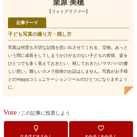
栗原 美穂
【フォトグラファー】
記事テーマ
子ども写真の撮り方・残し方
写真は何度も大切な記憶を思い出させてくれる、宝物。あっと
いう間に成長をしてしまうかけがえのない子どもの表情、姿を
ひとつでも多く覚えておきたい、残しておきたいママパパの優
しい想い。難しいカメラ技術のお話はしません。写真がお子様
とのHappyコミュニケーションツールのひとつになりますよう
に。
Vote
/
この記事に投票しよう
lightbulb_outline
favorite_border
なるほどそうか！
わかる！わかる！