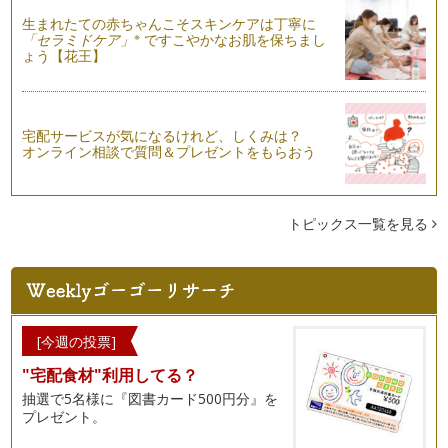
生まれたての赤ちゃんこそスキンケアは丁寧に
※
「セラミドケア」
ですこやかなお肌を保ちまし
大切な人に送る子ども写真
ょう【花王】
子ども写真を撮ったら、おじいちゃんおばあちゃんへ気持ちと
一緒に届けましょう。 プリ…
カメラの基本の撮り方
カメラを購入すると、分厚い説明書が付いてきます。見慣れな
宅配サービスが気になるけれど、しくみは？
オンライン相談で質問＆プレゼントをもらおう
い文字が並び、頭で考えようとすると…
シャボン玉と子どものきらきら写真
ふわふわ浮かぶシャボン玉はずっと遊んでいても楽しい。子ど
トピックス一覧を見る
もは夢中になって膨らましたり飛んで…
ママも子どもも笑顔で外遊び写真
冬から春になり暖かい陽気が心地よく、外遊びが増えます。子
どもは外遊びが大好き。いきいきとは…
[今週の投票]
赤ちゃん写真は、ママにしか撮れない大切な宝物
約10ヶ月間、お腹にいたわが子とはじめまして。ふにゃふに
"宅配食材"利用してる？
ゃで柔らかくてミルクの香りがする赤…
抽選で5名様に『図書カード500円分』を
プレゼント。