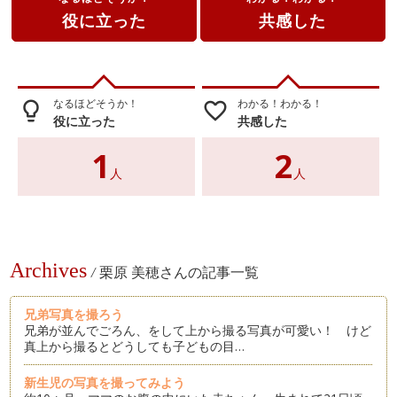
役に立った
共感した
なるほどそうか！
わかる！わかる！
lightbulb_outline
favorite_border
役に立った
共感した
1
2
人
人
Archives
/
栗原 美穂さんの記事一覧
兄弟写真を撮ろう
兄弟が並んでごろん、をして上から撮る写真が可愛い！ けど
真上から撮るとどうしても子どもの目…
新生児の写真を撮ってみよう