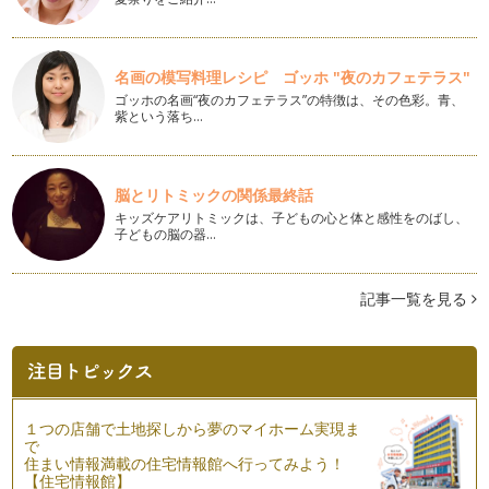
ハッピーバースデー！子ども写真を撮ろう
子どもの誕生日はママ、パパにとっても特別な日。我が子がお
腹の中にいた頃、早く会いたくて、早…
名画の模写料理レシピ ゴッホ "夜のカフェテラス"
秋を楽しむ子ども写真を撮ろう
ゴッホの名画“夜のカフェテラス”の特徴は、その色彩。青、
緑色をしていた木々の葉っぱが色とりどりに色づき、紅葉が美
紫という落ち…
しくなります。また、落ち葉を踏んだ…
子どもの作品写真を撮ろう
脳とリトミックの関係最終話
入園、入学に伴い子どもが作って持ち帰ってくる作品の数々。
キッズケアリトミックは、子どもの心と体と感性をのばし、
一生懸命、制作した姿が想像でき成長…
子どもの脳の器…
親子のふれあい写真を撮ろう
暑い夏が終わり、人の温もりが心地よい季節になりました。今
記事一覧を見る
まで子ども写真の撮るコツをお話しさ…
カメラのお手入れ方法について
写真を撮るためのカメラ。カメラには苦手なことがあります。
特徴を知ることで日々の保管方法を考…
１つの店舗で土地探しから夢のマイホーム実現ま
運動会で子ども写真を上手に撮るポイント
で
春と秋にやってくる子どもの運動会。我が子の成長した姿、勇
住まい情報満載の住宅情報館へ行ってみよう！
姿を撮影する絶好の機会です。運動会…
【住宅情報館】