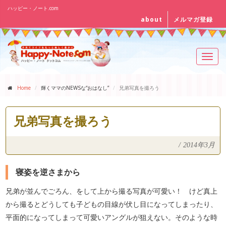
ハッピー・ノート.com
about
メルマガ登録
Toggl
navig
Home
輝くママのNEWSな“おはなし”
兄弟写真を撮ろう
兄弟写真を撮ろう
/
2014年3月
寝姿を逆さまから
兄弟が並んでごろん、をして上から撮る写真が可愛い！ けど真上
から撮るとどうしても子どもの目線が伏し目になってしまったり、
平面的になってしまって可愛いアングルが狙えない。そのような時