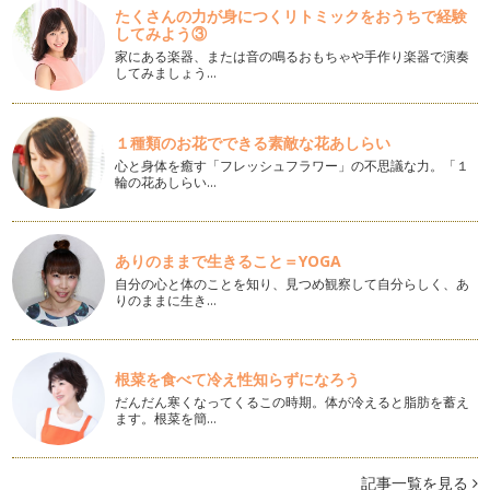
手間暇かけずに豪華なフォトアルバムを作ろう②「オートアル
たくさんの力が身につくリトミックをおうちで経験
してみよう③
バム」
育児に家事に忙しいママへおすすめのフォトブックサービスを
家にある楽器、または音の鳴るおもちゃや手作り楽器で演奏
３回に渡って紹介します。 …
してみましょう…
手間暇かけずに豪華なフォトアルバムを作ろう①「おまかせ！
フォトブック」
１種類のお花でできる素敵な花あしらい
家族の写真をアルバムにまとめたいけれど、写真を選ぶ時間が
心と身体を癒す「フレッシュフラワー」の不思議な力。「１
ない・・・。 見栄えの良いおし…
輪の花あしらい…
驚きのワンコイン！フォトブックや2014年のカレンダーを楽
しく作ろう！！
ありのままで生きること＝YOGA
この年末の年始の休みは日の並びが良く、最大で９日間にもな
りました。帰省や旅行に出かけられた…
自分の心と体のことを知り、見つめ観察して自分らしく、あ
りのままに生き…
作って良かった！ママ目線で選ぶ2013年のベスト・フォトブ
ック
皆さんは今年、お子様の写真でアルバムを作られましたか？
根菜を食べて冷え性知らずになろう
私はこの１年間で３６冊のフ…
だんだん寒くなってくるこの時期。体が冷えると脂肪を蓄え
ます。根菜を簡…
ベストショット選びの時短テクニック☆無料ソフトを使って今
年の写真を振り返ろう！！
家族の写真を使って年賀状を作成したい！ でも、写真選びに
記事一覧を見る
時間はかけたくない！！ 今…