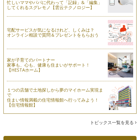
子どもの写真をうまく撮れ…
忙しいママやパパに代わって「記録」&「編集」
してくれるスグレモノ【雲云テクノロジー】
忙しいママに最適☆スマホの写真を手早く簡単プリント！
カメラ屋さんやコンビニで見かけるセルフプリントシステム
（店頭受付機）は、すぐに写真をプリン…
宅配サービスが気になるけれど、しくみは？
オンライン相談で質問＆プレゼントをもらおう
夏休みの思い出をもっと楽しめる写真アプリ４選☆
今回はスマホで撮った写真を活用するアプリを紹介します。
ここで紹介したアプリはすべ…
家が子育てのパートナー
デジカメ写真もスマホ・タブレットで時短整理
家事も、心も、健康も住まいがサポート！
普段はスマホ・携帯での撮影がメインでも、イベントや旅行先
【HESTAホーム】
ではデジカメの出番！ &n…
写真も鮮度がいのち！ためこまないようにするには？
１つの店舗で土地探しから夢のマイホーム実現ま
お子さんを撮った写真、整理できていますか？ 見返していま
で
すか？？ …
住まい情報満載の住宅情報館へ行ってみよう！
【住宅情報館】
トピックス一覧を見る