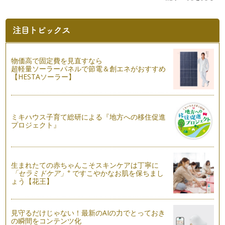
ママとパパのスマホ写真をまとめて管理しよう！Dropbox活
用術
スマホや携帯のカメラ機能が進化し、デジカメと使い分けて撮
影するご家庭が増えてきました。 …
物価高で固定費を見直すなら
写真もチケットも思い出まるごと１冊に！フォトバインダー活
超軽量ソーラーパネルで節電＆創エネがおすすめ
用術
【HESTAソーラー】
行楽シーズンの真っ只中！ 子どもの行事も盛りだくさん！
秋は、写真を撮る機会が多い季節です…
撮った写真を全部のせ！インデックスプリントを活用しよ
ミキハウス子育て総研による『地方への移住促進
う！！
プロジェクト』
ライフメディアのリサーチバンクが２年前に行った調査による
と、デジカメで撮った写真の「ほとん…
もっと写真をプレゼントしませんか？枚数別にオススメサービ
生まれたての赤ちゃんこそスキンケアは丁寧に
スを紹介！
※
「セラミドケア」
ですこやかなお肌を保ちまし
ょう【花王】
一緒にお出かけしたお友だちや普段会えないおじいちゃんおば
あちゃんに、ステキな思い出をプレゼ…
将来の親子コミュニケーションのために写真整理を！
見守るだけじゃない！最新のAIの力でとっておき
ママ向けに写真の撮り方を教える教室や書籍が増えています。
の瞬間をコンテンツ化