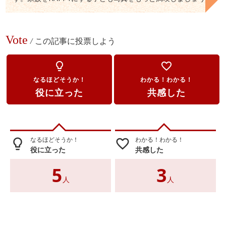
Vote
/
この記事に投票しよう
lightbulb_outline
favorite_border
なるほどそうか！
わかる！わかる！
役に立った
共感した
なるほどそうか！
わかる！わかる！
lightbulb_outline
favorite_border
役に立った
共感した
5
3
人
人