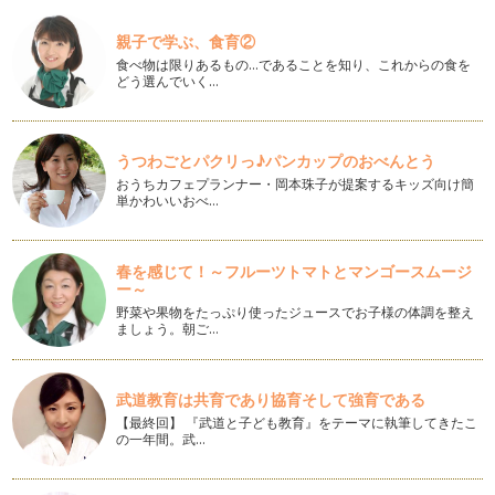
親子で学ぶ、食育②
新サービス続々！2014年春の注目フォトブック
今回は、この春にリリースされたばかりの新しいフォトブック
食べ物は限りあるもの…であることを知り、これからの食を
どう選んでいく…
サービスを３つご紹介します…
スマホ写真はアプリからまとめてかんたんプリントしよう
スマートフォンで撮った写真をプリントしたいとき、皆さんは
うつわごとパクリっ♪パンカップのおべんとう
どうされていますか？ &n…
おうちカフェプランナー・岡本珠子が提案するキッズ向け簡
単かわいいおべ…
楽しい思い出写真を丸ごとシェア♪「30days Album」を使っ
てみよう！
春の訪れとともに園や学校、サークルのイベントも増えてきま
春を感じて！～フルーツトマトとマンゴースムージ
した。 お友だち家族と一緒…
ー～
野菜や果物をたっぷり使ったジュースでお子様の体調を整え
「LINE」で楽しむ写真コミュニケーション
ましょう。朝ご…
家族やお友だちとのやりとりに「LINE」を活用するママが増
えました。 …
武道教育は共育であり協育そして強育である
手間暇かけずに豪華なフォトアルバムを作ろう③「イヤーアル
バム」
【最終回】 『武道と子ども教育』をテーマに執筆してきたこ
の一年間。武…
育児に家事に忙しいママへおすすめのフォトブックサービス、
第３弾は「Year Album（イ…