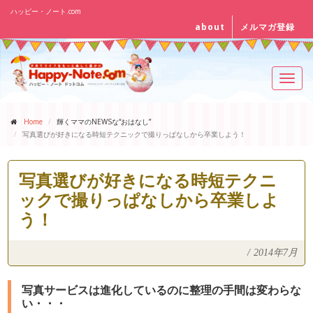
ハッピー・ノート.com
about
メルマガ登録
Toggl
navig
Home
輝くママのNEWSな“おはなし”
写真選びが好きになる時短テクニックで撮りっぱなしから卒業しよう！
写真選びが好きになる時短テクニ
ックで撮りっぱなしから卒業しよ
う！
/
2014年7月
写真サービスは進化しているのに整理の手間は変わらな
い・・・