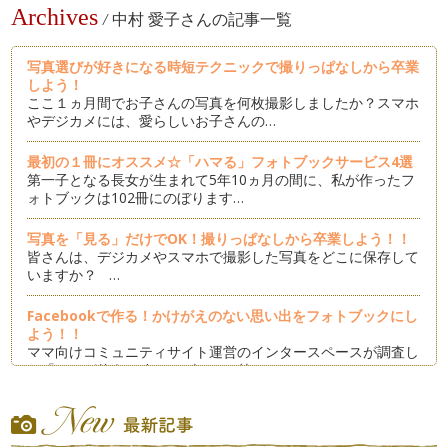
Archives
/
中村 愛子さんの記事一覧
写真選びが好きになる時短テクニックで撮りっぱなしから卒業
しよう！
ここ１ヵ月間でお子さんの写真を何枚撮影しましたか？スマホ
やデジカメには、愛らしいお子さんの…
最初の１冊にオススメ☆「ハマる」フォトブックサービス4選
第一子となる長女が生まれて5年10ヵ月の間に、私が作ったフ
ォトブックは102冊にのぼります…
写真を「見る」だけでOK！撮りっぱなしから卒業しよう！！
皆さんは、デジカメやスマホで撮影した写真をどこに保存して
いますか？ …
Facebookで作る！かけがえのない思い出をフォトブックにし
よう！！
ママ向けコミュニティサイト運営のインタースペースが調査し
た「ママが使うWebサービス」の第…
旅行などイベント写真にオススメのフォトブックサービス☆
ゴールデンウィークは満喫されましたか？ 家族でお出かけさ
れた方は、カメラの出番が多…