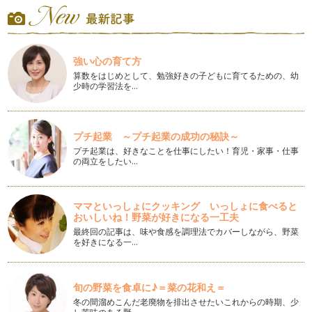
くれる魔法の言葉〜
子どもとの毎日は忙しいですよね。 「早く準備しなさい」
「早く食べなさい」「あれをしなさ…
強い心の育て方
子どものストレス解消を手伝いましょう
４月になり、お子さんも新しい環境になるタイミングですね。
算数をはじめとして、勉強好きの子どもに育てるための、幼
少時の学習法を…
…
読み聞かせでコミュニケーション力と国語力を伸ばせます
絵本の読み聞かせをされている方は多いと思いますが、絵本の
プチ起業 ～プチ起業の成功の秘訣～
裏側をご覧になることはあまりないか…
プチ起業は、好きなことを仕事にしたい！育児・家事・仕事
の両立をしたい…
夢は目に見えるカタチで
お子さんと将来の夢について話すことはありますか？ 私はよ
く息子と話しています。 …
ママといっしょにクッキング いっしょに食べると
おいしいね！野菜が好きになる一工夫
夫婦喧嘩の特効薬？
最終回の記事は、味や食感を調理法でカバーしながら、野菜
立春を迎えたのは早1ヵ月前ですが、まだまだ寒い日が続いて
を好きになる一…
いますね。お変わりなくお過ごしです…
あいづちを使いこなして聞き上手になる
旬の野菜を食卓に♪＝菜の花和え＝
総合お話相手サービスという仕事柄、まったくお話をしたこと
がない方と長い時間じっくりお話する…
冬の間溜めこんだ老廃物を排出させたいこれからの時期、少