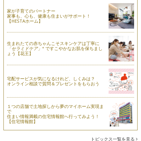
た
いよいよ夏休みが始まりました。お子さんと夏休みの計画は立
家が子育てのパートナー
てられましたか？夏休みになると普段…
家事も、心も、健康も住まいがサポート！
【HESTAホーム】
「主語」を変えてみると伝わり方が変わります
前回、「叱るとほめるのセット使い」についてお話ししまし
た。 お子さんが何かしてしま…
生まれたての赤ちゃんこそスキンケアは丁寧に
※
「セラミドケア」
ですこやかなお肌を保ちまし
「叱る」と「ほめる」はセットで使ってみましょう！
ょう【花王】
圧倒的に「叱ること！」というお返事が返ってきそうですね
(笑)。 ほめるほうがいいと…
宅配サービスが気になるけれど、しくみは？
オンライン相談で質問＆プレゼントをもらおう
１つの店舗で土地探しから夢のマイホーム実現ま
で
住まい情報満載の住宅情報館へ行ってみよう！
【住宅情報館】
トピックス一覧を見る