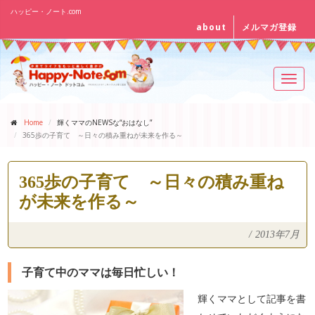
ハッピー・ノート.com
about
メルマガ登録
Toggl
navig
Home
輝くママのNEWSな“おはなし”
365歩の子育て ～日々の積み重ねが未来を作る～
365歩の子育て ～日々の積み重ね
が未来を作る～
/
2013年7月
子育て中のママは毎日忙しい！
輝くママとして記事を書