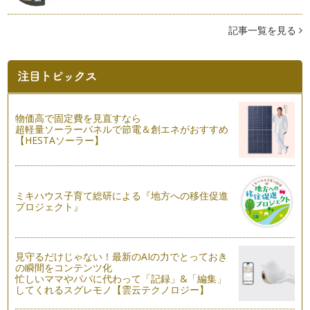
話に「怒ること」があります。 …
記事一覧を見る
例え他の子は簡単にできてしまうことでも、できなかったこと
ができるようになったら成長！
秋はいろんな果物が旬を迎えます。 私は今ちょっとしたブー
ムになっているグリーンスム…
いい質問で子どもの本音を引き出してみましょう
物価高で固定費を見直すなら
朝夕が涼しくなり、すっかり秋の気配が濃くなってきました。
超軽量ソーラーパネルで節電＆創エネがおすすめ
秋は楽しみがいっぱいです…
【HESTAソーラー】
自分で「やる！」と言ったことはきちんとできます
長い夏休みが終わり、ほっとしている私です。 みなさんはい
かがですか？ &n…
ミキハウス子育て総研による『地方への移住促進
プロジェクト』
「きいて」育てる子どもの心
「ねぇねぇ、きいて！」 ゆっくりしている時に言っ…
親の想いと子どもの気持ちのすれ違い
見守るだけじゃない！最新のAIの力でとっておき
前回「きく」コツについてお話すると予告していましたが、こ
の瞬間をコンテンツ化
忙しいママやパパに代わって「記録」&「編集」
の夏休みに印象的なことがあったので…
してくれるスグレモノ【雲云テクノロジー】
夏休みを有意義に過ごすため、息子にインタビューしてみまし