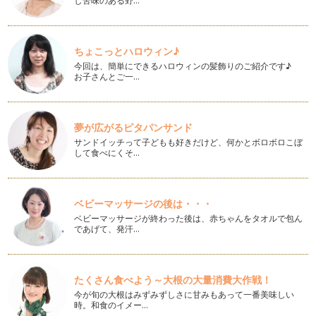
し苦味のある野…
「好き」なものから見えてくる自分
私事ですが、先日誕生日を迎えました。 アラフォーになって
も昔と変わってないな、と思…
ちょこっとハロウィン♪
今回は、簡単にできるハロウィンの髪飾りのご紹介です♪
新年の目標を今年こそ達成しよう！
お子さんとご一…
2013年最初の記事になります。今年もよろしくお願いいたし
ます！ &nb…
夢が広がるピタパンサンド
承認のスキルを使えば、自然にほめられるだけでなく、叱るこ
ともできます ～ほめルール その③～
サンドイッチって子どもも好きだけど、何かとボロボロこぼ
このところほめることについて書いています。 今は「ほめる
して食べにくそ…
育児が」主流ですので、本屋…
ほめ言葉は○○によって変えてみる ～ほめルール その②～
ベビーマッサージの後は・・・
いよいよ年末が近づいてきました。 年末と言えば、そう、大
ベビーマッサージが終わった後は、赤ちゃんをタオルで包ん
掃除！ 片付けがニ…
であげて、発汗…
子どもをほめる時には○○なしで！ ～ほめルール その①～
今回は間違いさがしからスタートします。 この写真は11/11に
撮りました。 …
たくさん食べよう～大根の大量消費大作戦！
今が旬の大根はみずみずしさに甘みもあって一番美味しい
「怒りスイッチ」はどこですか？
時。和食のイメー…
このところいろんなお母様とお話ししている中でよく出てきた