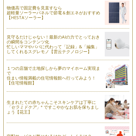
親の想いと子どもの気持ちのすれ違い
物価高で固定費を見直すなら
前回「きく」コツについてお話すると予告していましたが、こ
超軽量ソーラーパネルで節電＆創エネがおすすめ
の夏休みに印象的なことがあったので…
【HESTAソーラー】
夏休みを有意義に過ごすため、息子にインタビューしてみまし
た
見守るだけじゃない！最新のAIの力でとっておき
いよいよ夏休みが始まりました。お子さんと夏休みの計画は立
の瞬間をコンテンツ化
てられましたか？夏休みになると普段…
忙しいママやパパに代わって「記録」&「編集」
してくれるスグレモノ【雲云テクノロジー】
「主語」を変えてみると伝わり方が変わります
前回、「叱るとほめるのセット使い」についてお話ししまし
た。 お子さんが何かしてしま…
１つの店舗で土地探しから夢のマイホーム実現ま
で
住まい情報満載の住宅情報館へ行ってみよう！
「叱る」と「ほめる」はセットで使ってみましょう！
【住宅情報館】
圧倒的に「叱ること！」というお返事が返ってきそうですね
(笑)。 ほめるほうがいいと…
生まれたての赤ちゃんこそスキンケアは丁寧に
※
「セラミドケア」
ですこやかなお肌を保ちまし
ょう【花王】