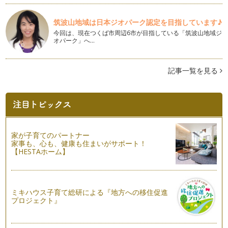
今回は間違いさがしからスタートします。 この写真は11/11に
撮りました。 …
筑波山地域は日本ジオパーク認定を目指しています♪
今回は、現在つくば市周辺6市が目指している「筑波山地域ジ
「怒りスイッチ」はどこですか？
オパーク」へ…
このところいろんなお母様とお話ししている中でよく出てきた
話に「怒ること」があります。 …
記事一覧を見る
例え他の子は簡単にできてしまうことでも、できなかったこと
ができるようになったら成長！
秋はいろんな果物が旬を迎えます。 私は今ちょっとしたブー
ムになっているグリーンスム…
いい質問で子どもの本音を引き出してみましょう
朝夕が涼しくなり、すっかり秋の気配が濃くなってきました。
家が子育てのパートナー
秋は楽しみがいっぱいです…
家事も、心も、健康も住まいがサポート！
【HESTAホーム】
自分で「やる！」と言ったことはきちんとできます
長い夏休みが終わり、ほっとしている私です。 みなさんはい
かがですか？ &n…
ミキハウス子育て総研による『地方への移住促進
プロジェクト』
「きいて」育てる子どもの心
「ねぇねぇ、きいて！」 ゆっくりしている時に言っ…