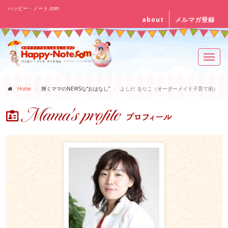
ハッピー・ノート.com
about
メルマガ登録
Toggl
navig
Home
輝くママのNEWSな“おはなし”
よしだ るりこ（オーダーメイド子育て術）