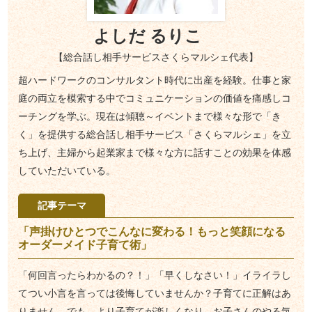
よしだ るりこ
【総合話し相手サービスさくらマルシェ代表】
超ハードワークのコンサルタント時代に出産を経験。仕事と家
庭の両立を模索する中でコミュニケーションの価値を痛感しコ
ーチングを学ぶ。現在は傾聴～イベントまで様々な形で「き
く」を提供する総合話し相手サービス「さくらマルシェ」を立
ち上げ、主婦から起業家まで様々な方に話すことの効果を体感
していただいている。
記事テーマ
「声掛けひとつでこんなに変わる！もっと笑顔になる
オーダーメイド子育て術」
「何回言ったらわかるの？！」「早くしなさい！」イライラし
てつい小言を言っては後悔していませんか？子育てに正解はあ
りません。でも、より子育てが楽しくなり、お子さんのやる気