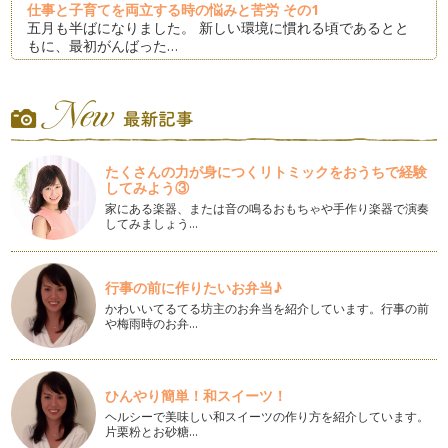
仕事と子育てを両立する時の悩みと苦労 その1
五月も半ばになりました。 新しい環境に慣れる頃であるとと
もに、最初がんばった…
子どものしつけはパパにお任せ♪ 〜パパが張り切って動いて
くれる魔法の言葉〜
子どもとの毎日は忙しいですよね。 「早く準備しなさい」
「早く食べなさい」「あれをしなさ…
たくさんの力が身につくリトミックをおうちで経験
子どものストレス解消を手伝いましょう
してみよう③
４月になり、お子さんも新しい環境になるタイミングですね。
家にある楽器、または音の鳴るおもちゃや手作り楽器で演奏
…
してみましょう…
読み聞かせでコミュニケーション力と国語力を伸ばせます
絵本の読み聞かせをされている方は多いと思いますが、絵本の
行事の前に作りたいお弁当♪
裏側をご覧になることはあまりないか…
かわいいてるてる坊主のお弁当を紹介しています。行事の前
や梅雨時のお弁…
夢は目に見えるカタチで
お子さんと将来の夢について話すことはありますか？ 私はよ
く息子と話しています。 …
ひんやり簡単！和スイーツ！
夫婦喧嘩の特効薬？
ヘルシーで美味しい和スイーツの作り方を紹介しています。
立春を迎えたのは早1ヵ月前ですが、まだまだ寒い日が続いて
片栗粉とお砂糖…