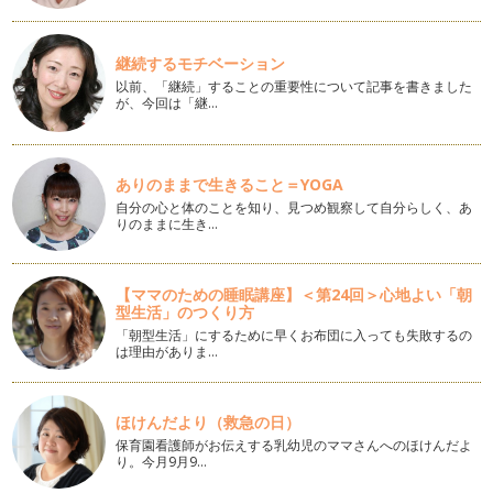
いますね。お変わりなくお過ごしです…
あいづちを使いこなして聞き上手になる
継続するモチベーション
総合お話相手サービスという仕事柄、まったくお話をしたこと
がない方と長い時間じっくりお話する…
以前、「継続」することの重要性について記事を書きました
が、今回は「継…
「好き」なものから見えてくる自分
私事ですが、先日誕生日を迎えました。 アラフォーになって
も昔と変わってないな、と思…
ありのままで生きること＝YOGA
自分の心と体のことを知り、見つめ観察して自分らしく、あ
新年の目標を今年こそ達成しよう！
りのままに生き…
2013年最初の記事になります。今年もよろしくお願いいたし
ます！ &nb…
【ママのための睡眠講座】＜第24回＞心地よい「朝
承認のスキルを使えば、自然にほめられるだけでなく、叱るこ
型生活」のつくり方
ともできます ～ほめルール その③～
「朝型生活」にするために早くお布団に入っても失敗するの
このところほめることについて書いています。 今は「ほめる
は理由がありま…
育児が」主流ですので、本屋…
ほめ言葉は○○によって変えてみる ～ほめルール その②～
ほけんだより（救急の日）
いよいよ年末が近づいてきました。 年末と言えば、そう、大
掃除！ 片付けがニ…
保育園看護師がお伝えする乳幼児のママさんへのほけんだよ
り。今月9月9…
子どもをほめる時には○○なしで！ ～ほめルール その①～