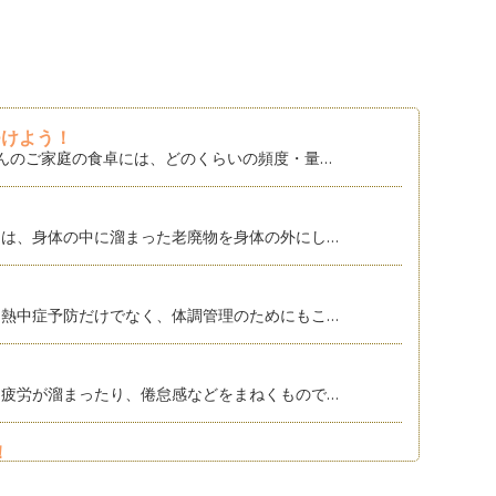
つけよう！
んのご家庭の食卓には、どのくらいの頻度・量…
は、身体の中に溜まった老廃物を身体の外にし…
熱中症予防だけでなく、体調管理のためにもこ…
疲労が溜まったり、倦怠感などをまねくもので…
！
か？ 噛むことは、食事時間の延長に繋がり、…