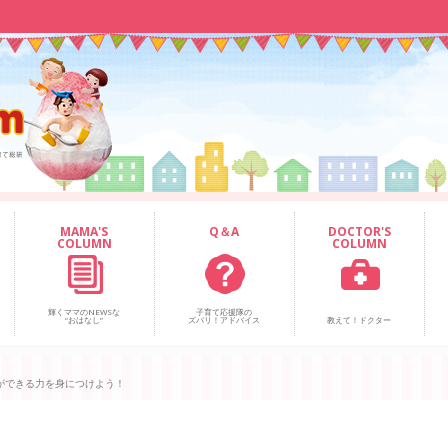
MAMA'S
Q＆A
DOCTOR'S
COLUMN
COLUMN
輝くママのNEWSな
子育て応援隊の
“おはなし”
ズバリ！アドバイス
教えて！ドクター
ができる力を身につけよう！