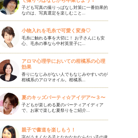
で撮りっぱなしから卒業しよう！
子ども写真の撮りっぱなし対策に一番効果的
なのは、写真選定を楽しむこと…
小物入れを毛糸で可愛く変身♡
毛糸に触れる事を大切に！ お子さんにも安
心、毛糸の事なら中村英里子に…
アロマ心理学においての柑橘系の心理
効果
香りになじみがない人でもなじみやすいのが
柑橘系のアロマオイル。柑橘系…
夏のキッズパーティ☆アイデア〜３〜
子どもが楽しめる夏のパーティアイディア
で、お家で楽しむ夏祭りをご紹介…
親子で書道を楽しもう！
字がうまくなる子となかなかならない子の違