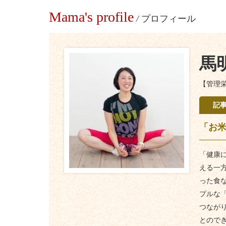
Mama's profile
/
プロフィール
馬
【管理
記
「お
「健康
える一
った食
プルな
つなが
とので