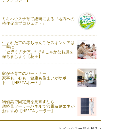
ミキハウス子育て総研による『地方への
移住促進プロジェクト』
生まれたての赤ちゃんこそスキンケアは
丁寧に
※
「セラミドケア」
ですこやかなお肌を
保ちましょう【花王】
家が子育てのパートナー
家事も、心も、健康も住まいがサポー
ト！【HESTAホーム】
物価高で固定費を見直すなら
超軽量ソーラーパネルで節電＆創エネが
おすすめ【HESTAソーラー】
トピックス一覧を見る