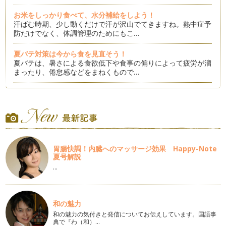
お米をしっかり食べて、水分補給をしよう！
汗ばむ時期、少し動くだけで汗が沢山でてきますね。熱中症予
防だけでなく、体調管理のためにもこ…
夏バテ対策は今から食を見直そう！
夏バテは、暑さによる食欲低下や食事の偏りによって疲労が溜
まったり、倦怠感などをまねくもので…
しっかり噛んでON＆OFFスイッチをいれよう！
皆さんは普段の食事で「噛む」ことを意識していますか？ 噛
むことは、食事時間の延長に繋がり、…
忙しい時こそ、一汁一菜のススメ
新学期が始まり新しい環境での生活が始まった子どもたちやマ
胃腸快調！内臓へのマッサージ効果 Happy-Note
マも多いのではないでしょうか。バタ…
夏号解説
…
心の乱れは「食」の乱れから
春は新生活の始まり、生活環境が大きく変わる時期。そんな時
期は自律神経も乱れやすく、イライラ…
和の魅力
お米を食べて体温を高めよう！
和の魅力の気付きと発信についてお伝えしています。国語事
人間の体温は通常36.0℃～37.0℃の範囲に保たれています。
典で『わ（和）…