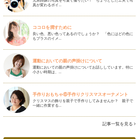
兄弟姉妹の写真を可愛く撮りたい！ ちょっとした工夫で写
は２月４日。徐々に暖かくなる日の始…
真が変わるポイ…
簡単美味しいお餅のアレンジ
我が家はお餅好きなので、わりと年中、常備しています。 普
ココロを潤すために
段はあまり食べない方でもお正月には…
良い色、悪い色ってあるのでしょうか？ 「色にはどの色に
もプラスのイメ…
簡単おいしいクリスマススパイスクッキー
もうすぐクリスマス。おうちでクリスマスディナーや、ケー
キ、クッキーなど様々なものを作って楽…
運動においての親の声掛けについて
簡単ステキなクリスマスのおうちデコレーション
運動においての親の声掛けについてお話ししています。特に
今年も早いもので、もうあとわずかとなりました！ 最後の1
小さい時期は、…
ヵ月はクリスマスにお正月準備と大忙…
簡単おいしいおもてなし～リンゴケーキ～
来客があるとき、忙しくてお茶菓子を買いに行く時間がなく
手作りおもちゃ⑥手作りクリスマスオーナメント
て、何もない！と思うことありませんか…
クリスマスの飾りを親子で手作りしてみませんか？ 親子で
一緒に作業する…
簡単ステキなおもてなし～ティータイム～
お友だちが遊びに来た時、どんなおもてなしをしています
か？ 今回は、ちょっとおしゃべりしにき…
記事一覧を見る
簡単美味しいかぼちゃのオヤツ～かぼちゃチョコチップス～