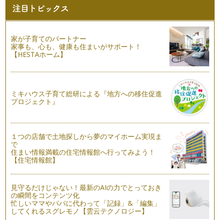
前回はかぼちゃのニョッキの作り方でしたが、今回はスイー
ツ！ かぼちゃを使ったお菓子は、いろ…
簡単ステキなかぼちゃ料理～ニョッキ～
家が子育てのパートナー
残暑をあまり感じずに、秋がやってきましたね。１０月と言え
家事も、心も、健康も住まいがサポート！
ば、ハロウィン。だいぶ日本にも定着…
【HESTAホーム】
簡単おいしいこどものランチ作り
夏休みが終わり、いつもの生活が戻ってきましたね！ 毎日の
お昼ご飯作りはワンパターン…
ミキハウス子育て総研による『地方への移住促進
プロジェクト』
簡単ステキなお菓子作り～キラキラシュガークッキー～
最近、いろいろなお店でも見かけるようになってきたデコレー
ションされているクッキー…
１つの店舗で土地探しから夢のマイホーム実現ま
で
簡単ステキなお菓子作り～カップケーキ～
住まい情報満載の住宅情報館へ行ってみよう！
手軽に作れるオヤツのひとつ、カップケーキ。 マフィ…
【住宅情報館】
簡単かわいいキッズのテーブルスタイリング
大人だけでなく、子どもたちのテーブルもセッティングしてあ
見守るだけじゃない！最新のAIの力でとっておき
げたら・・・おやつもごは…
の瞬間をコンテンツ化
忙しいママやパパに代わって「記録」&「編集」
してくれるスグレモノ【雲云テクノロジー】
簡単ステキなテーブルセッティング