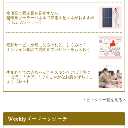
お友だちをおウチに招く時、普段の様子よりちょっとワンラン
クアップしたテーブルを用意出来たら…
物価高で固定費を見直すなら
超軽量ソーラーパネルで節電＆創エネがおすすめ
【HESTAソーラー】
宅配サービスが気になるけれど、しくみは？
オンライン相談で質問＆プレゼントをもらおう
生まれたての赤ちゃんこそスキンケアは丁寧に
※
「セラミドケア」
ですこやかなお肌を保ちまし
ょう【花王】
トピックス一覧を見る