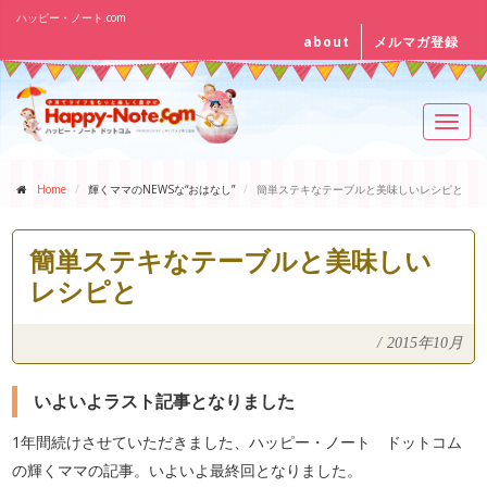
ハッピー・ノート.com
about
メルマガ登録
Toggl
navig
Home
輝くママのNEWSな“おはなし”
簡単ステキなテーブルと美味しいレシピと
簡単ステキなテーブルと美味しい
レシピと
/
2015年10月
いよいよラスト記事となりました
1年間続けさせていただきました、ハッピー・ノート ドットコム
の輝くママの記事。いよいよ最終回となりました。