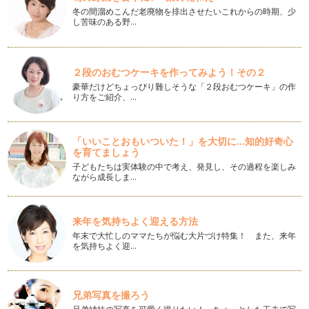
冬の間溜めこんだ老廃物を排出させたいこれからの時期、少
し苦味のある野…
簡単に美味しくお野菜の食卓
だんだんと初夏に近づいてくると、火を通したお野菜料理よ
り、フレッシュなフルーツやサラダが食…
２段のおむつケーキを作ってみよう！その２
簡単ステキな普段のおもてなし
豪華だけどちょっぴり難しそうな「２段おむつケーキ」の作
新学期、新しい年度が始まりましたね。そしてまた新しい出逢
り方をご紹介、…
いもあり、人と会う機会も増える時期…
簡単ステキに瓶の活用術～WECKの瓶～
「いいことおもいついた！」を大切に...知的好奇心
最近、雑誌やテレビなどでガラス瓶にいろいろ詰めるのが流行
を育てましょう
っていますね。 私もそれに…
子どもたちは実体験の中で考え、発見し、その過程を楽しみ
ながら成長しま…
簡単おいしい卵白のお菓子
キリストの復活祭と言われるイースター。諸説がありますが、
イースターの象徴とされる…
来年を気持ちよく迎える方法
年末で大忙しのママたちが悩む大片づけ特集！ また、来年
簡単おいしいエッグスラット
を気持ちよく迎…
みなさまもうご存知かもしれませんが、アメリカ西海岸、ロス
アンゼルスで流行っているガラス瓶に…
簡単かわいい春のテーブルコーディネート
兄弟写真を撮ろう
まだまだ寒い日は続きますが、もう間もなく立春ですね。今年