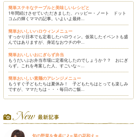
簡単ステキなテーブルと美味しいレシピと
1年間続けさせていただきました、ハッピー・ノート ドット
コムの輝くママの記事。いよいよ最終…
簡単おいしいハロウィンメニュー
すっかり日本でも定着したハロウィン。仮装したイベントも盛
んではありますが、身近なおウチの中…
簡単おいしいおにぎらず弁当
もうだいぶお弁当市場に定着化したのでしょうか？？ おにぎ
らず。これを考案した人、すごいな～…
簡単おいしい素麺のアレンジメニュー
もうすぐ子どもたちは夏休み！ 子どもたちはとっても楽しみ
ですが、ママたちは・・・毎日のご飯…
簡単にできる初夏のテーブル
過ごしやすい季節はなんて短いのでしょう・・・と、毎年のよ
うに思うのですが、それは避けられな…
簡単おいしい運動会のお弁当作り
最近は春に運動会がある学校も普通になってきていますね。私
旬の野菜を食卓に♪＝菜の花和え＝
が子どもの頃は、秋の大運動会！とい…