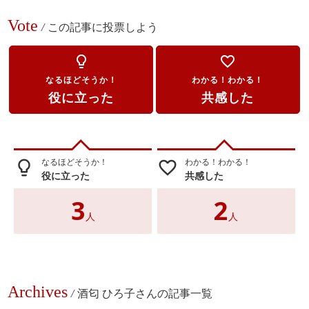
Vote
/
この記事に投票しよう
lightbulb_outline
favorite_border
なるほどそうか！
わかる！わかる！
役に立った
共感した
なるほどそうか！
わかる！わかる！
lightbulb_outline
favorite_border
役に立った
共感した
3
2
人
人
Archives
/
酒匂 ひろ子さんの記事一覧