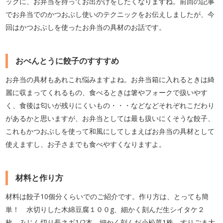
ックに、お弁当を持ってお出かけをしたくなりますね。前回の記事
でお弁当でのかつおぶし使いのテクニックをお伝えしましたが、今
回はかつおぶしを使ったお弁当の具材のお話です。
おべんとうに餃子のすすすめ
お弁当の具材もあれこれ悩みますよね。お弁当箱に入れるときは綺
麗に収まってくれるもの、食べるときは箸やフォークで扱いやす
く、食後は匂いが残りにくいもの・・・などなどそれぞれこだわり
があるかと思いますが、お弁当としては最も扱いにくそうな餃子、
これもかつおぶしを使って和風にしてしまえばお弁当の具材として
使えますし、お子さまでも食べやすくなりますよ。
材料と作り方
材料は餃子10個分くらいでのご紹介です。作り方は、とっても簡
単！ 水切りした木綿豆腐１００g、細かく刻んだ生シイタケ２
枚、みじん切り長ネギ1/2本、細かく刻んだ小松菜1株、すりごま大