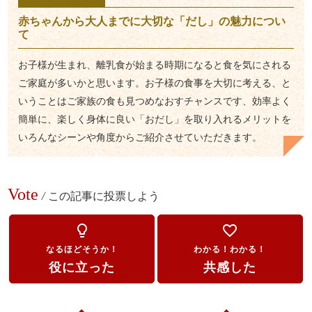
赤ちゃんから大人までに大切な「だし」の魅力につい
て
お子様が生まれ、離乳食が始まる時期になると食を気にされる
ご家庭が多いかと思います。お子様の食事を大切に考える、と
いうことはご家族の食も見つめなおすチャンスです、効率よく
簡単に、楽しく身体に良い「おだし」を取り入れるメリットを
いろんなシーンや角度からご紹介させていただきます。
Vote
/
この記事に投票しよう
lightbulb_outline
favorite_border
なるほどそうか！
わかる！わかる！
役に立った
共感した