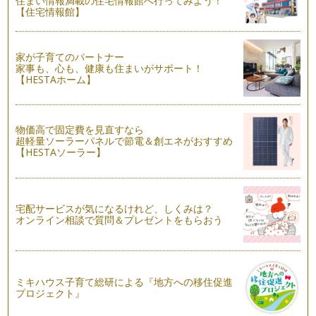
住まい情報満載の住宅情報館へ行ってみよう！
世界で一番堅い食品「かつおぶし」のヒミツ
【住宅情報館】
「かつおぶし」というと、薄くてフワフワ、花びらのようなも
のを思い浮かべる方も多いかもしれま…
家が子育てのパートナー
妊娠期からのおだし生活のススメ
家事も、心も、健康も住まいがサポート！
健康に問題がない20代、30代は自分自身の食生活を顧みる機
【HESTAホーム】
会は少ないもの。ですが女性の場合…
毎日のティータイムに♪簡単本格的なおだしの取り方、取り入
物価高で固定費を見直すなら
れ方
超軽量ソーラーパネルで節電＆創エネがおすすめ
赤ちゃんとの離乳食をきっかけに、おだしを意識して食事に取
【HESTAソーラー】
り入れ始める方も多いのではないでし…
五感をフル活用！で離乳食を進めていこう
生後５，６ヵ月になると離乳に向けての第一歩、離乳食がはじ
宅配サービスが気になるけれど、しくみは？
まります。おかゆや野菜そのものをト…
オンライン相談で質問＆プレゼントをもらおう
ミキハウス子育て総研による『地方への移住促進
プロジェクト』