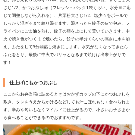
さじ1/2、かつおぶし5g（フレッシュパック1袋くらい、水分量に応
じて調整しながら入れる）、片栗粉大さじ1/2、塩少々をボールで
しっかり混ざるまで練り混ぜます。混ざったら餃子の皮で包み、フ
ライパンにごま油を熱し、餃子の羽を上にして置いていきます。中
火で焼き色がつくまで焼いたら、餃子の半分くらいの高さに水を加
え、ふたをして5分弱蒸し焼きにします。水気がなくなってきたら
ふたをとり、最後に中火でパリッとなるまで焼けば出来上がりで
す！
仕上げにもかつおぶし
ここからお弁当箱に詰めるときはおかずカップの下にかつおぶしを
敷き、タレをうえからかけるなどしても汁こぼれもなく食べられま
す。辛みや匂いもなくマイルドに仕上がるので、小さいお子さまか
ら食べることができるのでおすすめです。