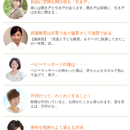
赤ちゃんにとっての離乳食は「食べるための練習」と捉える方
自由に空間を間仕切る「引き戸」
も多いかもしれませんが、実際は食べ…
扉には開き戸と引き戸があります。開き戸は前後に、引き戸
は左右に開きま…
お野菜だしも簡単に
離乳食が進んでくるとおだしを使ってのお料理が増えてくると
思いますが、昆布、かつおぶし、お野…
武道教育は共育であり協育そして強育である
【最終回】 『武道と子ども教育』をテーマに執筆してきたこ
離乳食開始はおだしのデビュー？
の一年間。武…
離乳食を始めると同時におだしをとらなきゃ！と思われる方も
多くいるかもしれませんが、まずは素…
離乳食でのおだし活用
ベビーマッサージの後は・・・
離乳食のはじめはペーストにしたとろとろのおかゆから徐々に
ベビーマッサージが終わった後は、赤ちゃんをタオルで包ん
野菜のペーストに慣らしていきますね…
であげて、発汗…
かつおぶし本来の姿、本節とは
普段手に取ることの多いかつおぶしは削ってあるものが多いで
片付けって、わくわくすること！
すが、本来のかつおぶしは生のカツオ…
部屋が片付いていると、お得がたくさん得られます。逆を言
えば、片付かな…
ダイエットのお供にかつおぶしを
かつおぶしの素となる「カツオ」はマグロなどと同じ仲間の回
遊魚。一生休むことなく、泳ぎ続ける…
来年を気持ちよく迎える方法