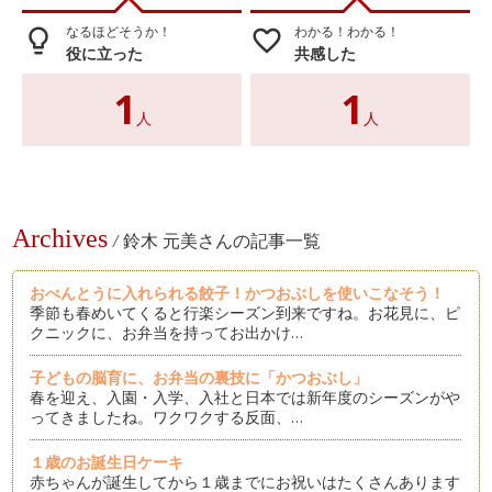
なるほどそうか！
わかる！わかる！
lightbulb_outline
favorite_border
役に立った
共感した
1
1
人
人
Archives
/
鈴木 元美さんの記事一覧
おべんとうに入れられる餃子！かつおぶしを使いこなそう！
季節も春めいてくると行楽シーズン到来ですね。お花見に、ピ
クニックに、お弁当を持ってお出かけ…
子どもの脳育に、お弁当の裏技に「かつおぶし」
春を迎え、入園・入学、入社と日本では新年度のシーズンがや
ってきましたね。ワクワクする反面、…
１歳のお誕生日ケーキ
赤ちゃんが誕生してから１歳までにお祝いはたくさんあります