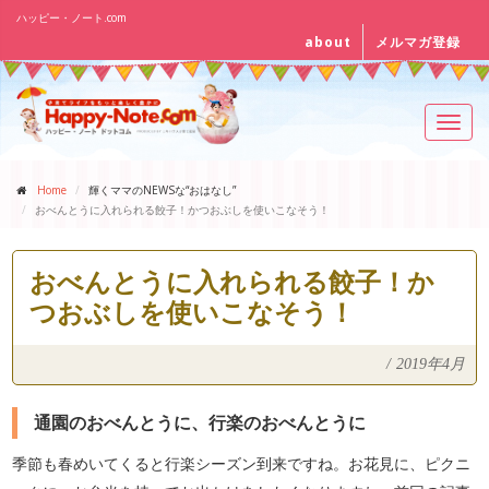
ハッピー・ノート.com
about
メルマガ登録
Toggl
navig
Home
輝くママのNEWSな“おはなし”
おべんとうに入れられる餃子！かつおぶしを使いこなそう！
おべんとうに入れられる餃子！か
つおぶしを使いこなそう！
/
2019年4月
通園のおべんとうに、行楽のおべんとうに
季節も春めいてくると行楽シーズン到来ですね。お花見に、ピクニ