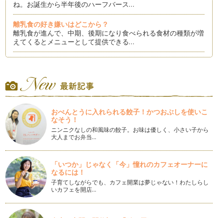
ね。お誕生から半年後のハーフバース…
離乳食の好き嫌いはどこから？
離乳食が進んで、中期、後期になり食べられる食材の種類が増
えてくるとメニューとして提供できる…
お雛まつりにおすすめメニュー
もうすぐ雛まつりですね。雛まつり、お雛人形は飾らなくても
行事食にするご家庭も多いかと思いま…
バレンタインデーにもかつおぶしを
もうすぐバレンタインデーの季節ですね。バレンタインデーと
おべんとうに入れられる餃子！かつおぶしを使いこ
いえばチョコレートを思い浮かべる方…
なそう！
ニンニクなしの和風味の餃子。お味は優しく、小さい子から
幼児期・学童期（小学生）の食育は体験を
大人までお弁当…
子育て中の悩みの一つとしてよく耳にする「食事」。実はこの
悩み、離乳食のことよりも幼児期や学…
「いつか」じゃなく「今」憧れのカフェオーナーに
なるには！
年末年始はかつおぶし料理で
おだしは一年中ストックが欲しいくらい活躍してくれますが特
子育てしながらでも、カフェ開業は夢じゃない！わたしらし
いカフェを開店…
に大活躍な時期は年末年始ではないで…
健康寿命が長くなる舌づくりは離乳食期から