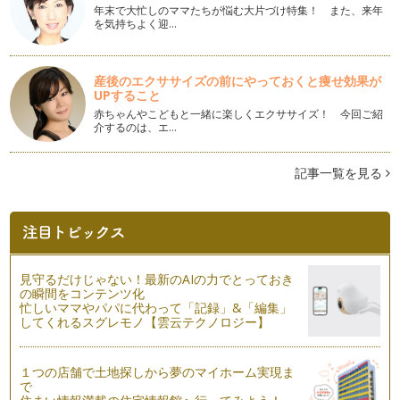
冷蔵庫の残り野菜をおいしいおだしに
年末で大忙しのママたちが悩む大片づけ特集！ また、来年
離乳食づくりを始めると、特に塩分については気になるところ
を気持ちよく迎…
ですよね。離乳食の作り方などを聞く…
かつおぶしパックは美味しいうちに使い切ろう
産後のエクササイズの前にやっておくと痩せ効果が
おだしには実は種類がたくさんあります。かつおぶしについて
UPすること
お話しさせていただくことが多いです…
赤ちゃんやこどもと一緒に楽しくエクササイズ！ 今回ご紹
介するのは、エ…
今日から主役にしよう、かつおぶし
「かつおぶし」と言われると和食のお出汁、お豆腐の薬味やお
好み焼き・たこ焼きの添え物など、な…
記事一覧を見る
非常食に日本の伝統食を
災害時の備え、どうしていますか。東日本大震災以降、防災意
識が高くなったご家庭も多いかと思い…
廃棄率ゼロパーセントのかつおぶし
見守るだけじゃない！最新のAIの力でとっておき
お料理の下準備のとき、野菜くずなど、何かしらゴミ箱へ行っ
の瞬間をコンテンツ化
てしまうことが多いような気がするこ…
忙しいママやパパに代わって「記録」&「編集」
してくれるスグレモノ【雲云テクノロジー】
幼児食になったらおだし生活を親子で実践してみよう
味は「うま味」・「塩味」・「甘味」・「酸味」・「苦味」の
１つの店舗で土地探しから夢のマイホーム実現ま
五味が基本とされています。味は人間…
で