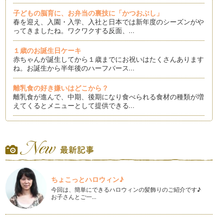
子どもの脳育に、お弁当の裏技に「かつおぶし」
春を迎え、入園・入学、入社と日本では新年度のシーズンがや
ってきましたね。ワクワクする反面、…
１歳のお誕生日ケーキ
赤ちゃんが誕生してから１歳までにお祝いはたくさんあります
ね。お誕生から半年後のハーフバース…
離乳食の好き嫌いはどこから？
離乳食が進んで、中期、後期になり食べられる食材の種類が増
えてくるとメニューとして提供できる…
お雛まつりにおすすめメニュー
もうすぐ雛まつりですね。雛まつり、お雛人形は飾らなくても
行事食にするご家庭も多いかと思いま…
バレンタインデーにもかつおぶしを
もうすぐバレンタインデーの季節ですね。バレンタインデーと
ちょこっとハロウィン♪
いえばチョコレートを思い浮かべる方…
今回は、簡単にできるハロウィンの髪飾りのご紹介です♪
お子さんとご一…
幼児期・学童期（小学生）の食育は体験を
子育て中の悩みの一つとしてよく耳にする「食事」。実はこの
悩み、離乳食のことよりも幼児期や学…