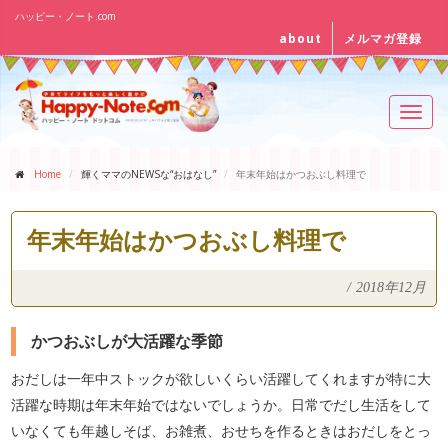
ハッピー・ノート.com
about
メルマガ登録
Toggl
navig
Home
輝くママのNEWSな“おはなし”
年末年始はかつおぶし料理で
年末年始はかつおぶし料理で
/
2018年12月
かつおぶしが大活躍な季節
おだしは一年中ストックが欲しいくらい活躍してくれますが特に大
活躍な時期は年末年始ではないでしょうか。日常でだし生活をして
いなくても年越しそば、お雑煮、おせちを作るときはおだしをとっ