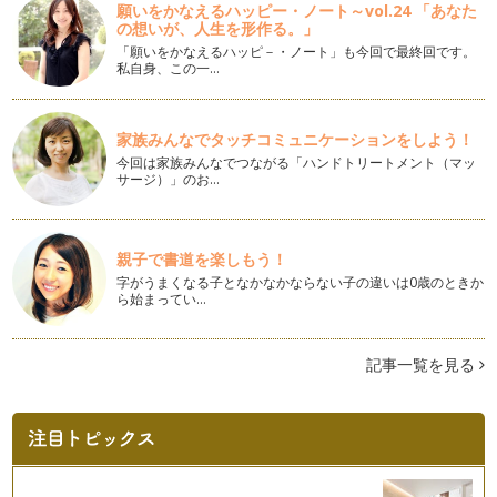
願いをかなえるハッピー・ノート～vol.24 「あなた
すが、本来のかつおぶしは生のカツオ…
の想いが、人生を形作る。」
「願いをかなえるハッピ－・ノート」も今回で最終回です。
ダイエットのお供にかつおぶしを
私自身、この一…
かつおぶしの素となる「カツオ」はマグロなどと同じ仲間の回
遊魚。一生休むことなく、泳ぎ続ける…
家族みんなでタッチコミュニケーションをしよう！
冷蔵庫の残り野菜をおいしいおだしに
今回は家族みんなでつながる「ハンドトリートメント（マッ
離乳食づくりを始めると、特に塩分については気になるところ
サージ）」のお…
ですよね。離乳食の作り方などを聞く…
かつおぶしパックは美味しいうちに使い切ろう
おだしには実は種類がたくさんあります。かつおぶしについて
親子で書道を楽しもう！
お話しさせていただくことが多いです…
字がうまくなる子となかなかならない子の違いは0歳のときか
ら始まってい…
今日から主役にしよう、かつおぶし
「かつおぶし」と言われると和食のお出汁、お豆腐の薬味やお
好み焼き・たこ焼きの添え物など、な…
記事一覧を見る
非常食に日本の伝統食を
災害時の備え、どうしていますか。東日本大震災以降、防災意
識が高くなったご家庭も多いかと思い…
廃棄率ゼロパーセントのかつおぶし