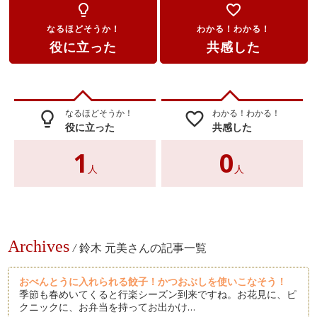
lightbulb_outline
favorite_border
なるほどそうか！
わかる！わかる！
役に立った
共感した
なるほどそうか！
わかる！わかる！
lightbulb_outline
favorite_border
役に立った
共感した
1
0
人
人
Archives
/
鈴木 元美さんの記事一覧
おべんとうに入れられる餃子！かつおぶしを使いこなそう！
季節も春めいてくると行楽シーズン到来ですね。お花見に、ピ
クニックに、お弁当を持ってお出かけ…