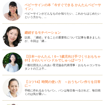
ベビーサインの本「今すぐできる かんたんベビーサ
イン」
年末年始はかつおぶし料理で
おだしは一年中ストックが欲しいくらい活躍してくれますが特
ベビーサインがどんなものか知りたい、これからはじめたい
という方から、…
に大活躍な時期は年末年始ではないで…
健康寿命が長くなる舌づくりは離乳食期から
赤ちゃんにとっての離乳食は「食べるための練習」と捉える方
継続するモチベーション
も多いかもしれませんが、実際は食べ…
以前、「継続」することの重要性について記事を書きました
が、今回は「継…
お野菜だしも簡単に
離乳食が進んでくるとおだしを使ってのお料理が増えてくると
思いますが、昆布、かつおぶし、お野…
【日本一かんたん！0～1歳児向け手づくりおもちゃ
01】かわいいハンドルでしゅっぱーつ！
離乳食開始はおだしのデビュー？
一般社団法人ふれあい育児協会代表理事・おもちゃコンサル
離乳食を始めると同時におだしをとらなきゃ！と思われる方も
タントの三上千…
多くいるかもしれませんが、まずは素…
離乳食でのおだし活用
【コツ14】時間の使い方 ～おうちパン作りを日常
に～
離乳食のはじめはペーストにしたとろとろのおかゆから徐々に
野菜のペーストに慣らしていきますね…
手軽に作れるおうちパン。パンは毎日食べるけれど、毎日焼
くのは気が重い…
かつおぶし本来の姿、本節とは
普段手に取ることの多いかつおぶしは削ってあるものが多いで