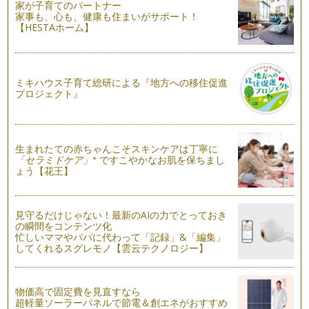
家が子育てのパートナー
お料理の下準備のとき、野菜くずなど、何かしらゴミ箱へ行っ
家事も、心も、健康も住まいがサポート！
てしまうことが多いような気がするこ…
【HESTAホーム】
幼児食になったらおだし生活を親子で実践してみよう
味は「うま味」・「塩味」・「甘味」・「酸味」・「苦味」の
五味が基本とされています。味は人間…
ミキハウス子育て総研による『地方への移住促進
プロジェクト』
世界で一番堅い食品「かつおぶし」のヒミツ
「かつおぶし」というと、薄くてフワフワ、花びらのようなも
のを思い浮かべる方も多いかもしれま…
生まれたての赤ちゃんこそスキンケアは丁寧に
妊娠期からのおだし生活のススメ
※
「セラミドケア」
ですこやかなお肌を保ちまし
健康に問題がない20代、30代は自分自身の食生活を顧みる機
ょう【花王】
会は少ないもの。ですが女性の場合…
毎日のティータイムに♪簡単本格的なおだしの取り方、取り入
見守るだけじゃない！最新のAIの力でとっておき
れ方
の瞬間をコンテンツ化
赤ちゃんとの離乳食をきっかけに、おだしを意識して食事に取
忙しいママやパパに代わって「記録」&「編集」
り入れ始める方も多いのではないでし…
してくれるスグレモノ【雲云テクノロジー】
五感をフル活用！で離乳食を進めていこう
生後５，６ヵ月になると離乳に向けての第一歩、離乳食がはじ
物価高で固定費を見直すなら
まります。おかゆや野菜そのものをト…
超軽量ソーラーパネルで節電＆創エネがおすすめ