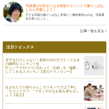
かつおぶしパックは美味しいうちに使い切ろう
写真選びが好きになる時短テクニックで撮りっぱな
おだしには実は種類がたくさんあります。かつおぶしについて
しから卒業しよう！
お話しさせていただくことが多いです…
子ども写真の撮りっぱなし対策に一番効果的なのは、写真選
定を楽しむこと…
今日から主役にしよう、かつおぶし
「かつおぶし」と言われると和食のお出汁、お豆腐の薬味やお
好み焼き・たこ焼きの添え物など、な…
記事一覧を見る
非常食に日本の伝統食を
災害時の備え、どうしていますか。東日本大震災以降、防災意
識が高くなったご家庭も多いかと思い…
廃棄率ゼロパーセントのかつおぶし
見守るだけじゃない！最新のAIの力でとっておき
お料理の下準備のとき、野菜くずなど、何かしらゴミ箱へ行っ
の瞬間をコンテンツ化
てしまうことが多いような気がするこ…
忙しいママやパパに代わって「記録」&「編集」
してくれるスグレモノ【雲云テクノロジー】
幼児食になったらおだし生活を親子で実践してみよう
味は「うま味」・「塩味」・「甘味」・「酸味」・「苦味」の
五味が基本とされています。味は人間…
生まれたての赤ちゃんこそスキンケアは丁寧に
※
「セラミドケア」
ですこやかなお肌を保ちまし
ょう【花王】
世界で一番堅い食品「かつおぶし」のヒミツ
「かつおぶし」というと、薄くてフワフワ、花びらのようなも
のを思い浮かべる方も多いかもしれま…