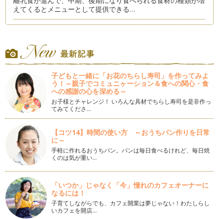
離乳食が進んで、中期、後期になり食べられる食材の種類が増
えてくるとメニューとして提供できる…
お雛まつりにおすすめメニュー
もうすぐ雛まつりですね。雛まつり、お雛人形は飾らなくても
行事食にするご家庭も多いかと思いま…
バレンタインデーにもかつおぶしを
もうすぐバレンタインデーの季節ですね。バレンタインデーと
子どもと一緒に「お花のちらし寿司」を作ってみよ
う！～親子でコミュニヶーション＆食への関心・食
いえばチョコレートを思い浮かべる方…
への感謝の心を深める～
お子様とチャレンジ！ いろんな具材でちらし寿司を是非作っ
幼児期・学童期（小学生）の食育は体験を
てみてくださ…
子育て中の悩みの一つとしてよく耳にする「食事」。実はこの
悩み、離乳食のことよりも幼児期や学…
【コツ14】時間の使い方 ～おうちパン作りを日常
に～
年末年始はかつおぶし料理で
おだしは一年中ストックが欲しいくらい活躍してくれますが特
手軽に作れるおうちパン。パンは毎日食べるけれど、毎日焼
くのは気が重い…
に大活躍な時期は年末年始ではないで…
健康寿命が長くなる舌づくりは離乳食期から
「いつか」じゃなく「今」憧れのカフェオーナーに
赤ちゃんにとっての離乳食は「食べるための練習」と捉える方
なるには！
も多いかもしれませんが、実際は食べ…
子育てしながらでも、カフェ開業は夢じゃない！わたしらし
いカフェを開店…
お野菜だしも簡単に