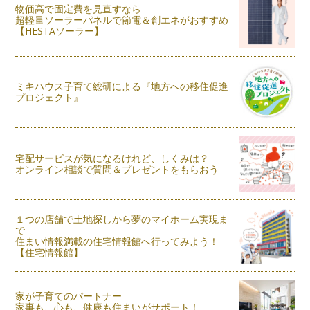
物価高で固定費を見直すなら
妊娠期からのおだし生活のススメ
超軽量ソーラーパネルで節電＆創エネがおすすめ
健康に問題がない20代、30代は自分自身の食生活を顧みる機
【HESTAソーラー】
会は少ないもの。ですが女性の場合…
毎日のティータイムに♪簡単本格的なおだしの取り方、取り入
れ方
ミキハウス子育て総研による『地方への移住促進
赤ちゃんとの離乳食をきっかけに、おだしを意識して食事に取
プロジェクト』
り入れ始める方も多いのではないでし…
五感をフル活用！で離乳食を進めていこう
生後５，６ヵ月になると離乳に向けての第一歩、離乳食がはじ
宅配サービスが気になるけれど、しくみは？
まります。おかゆや野菜そのものをト…
オンライン相談で質問＆プレゼントをもらおう
１つの店舗で土地探しから夢のマイホーム実現ま
で
住まい情報満載の住宅情報館へ行ってみよう！
【住宅情報館】
家が子育てのパートナー
家事も、心も、健康も住まいがサポート！