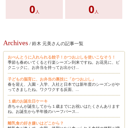
0
0
人
人
Archives
/
鈴木 元美さんの記事一覧
おべんとうに入れられる餃子！かつおぶしを使いこなそう！
季節も春めいてくると行楽シーズン到来ですね。お花見に、ピ
クニックに、お弁当を持ってお出かけ…
子どもの脳育に、お弁当の裏技に「かつおぶし」
春を迎え、入園・入学、入社と日本では新年度のシーズンがや
ってきましたね。ワクワクする反面、…
１歳のお誕生日ケーキ
赤ちゃんが誕生してから１歳までにお祝いはたくさんあります
ね。お誕生から半年後のハーフバース…
離乳食の好き嫌いはどこから？