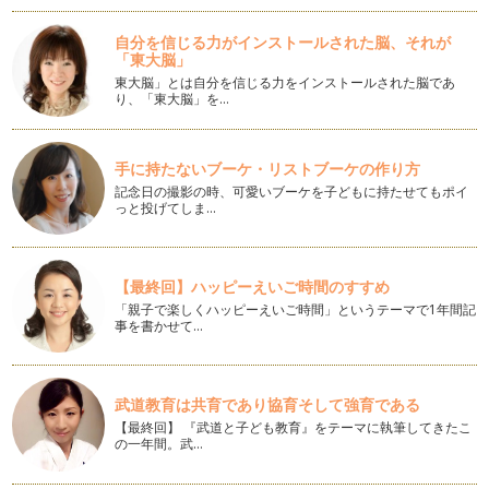
離乳食が進んでくるとおだしを使ってのお料理が増えてくると
思いますが、昆布、かつおぶし、お野…
自分を信じる力がインストールされた脳、それが
「東大脳」
離乳食開始はおだしのデビュー？
東大脳」とは自分を信じる力をインストールされた脳であ
離乳食を始めると同時におだしをとらなきゃ！と思われる方も
り、「東大脳」を…
多くいるかもしれませんが、まずは素…
離乳食でのおだし活用
手に持たないブーケ・リストブーケの作り方
離乳食のはじめはペーストにしたとろとろのおかゆから徐々に
記念日の撮影の時、可愛いブーケを子どもに持たせてもポイ
野菜のペーストに慣らしていきますね…
っと投げてしま…
かつおぶし本来の姿、本節とは
普段手に取ることの多いかつおぶしは削ってあるものが多いで
【最終回】ハッピーえいご時間のすすめ
すが、本来のかつおぶしは生のカツオ…
「親子で楽しくハッピーえいご時間」というテーマで1年間記
事を書かせて…
ダイエットのお供にかつおぶしを
かつおぶしの素となる「カツオ」はマグロなどと同じ仲間の回
遊魚。一生休むことなく、泳ぎ続ける…
武道教育は共育であり協育そして強育である
冷蔵庫の残り野菜をおいしいおだしに
【最終回】 『武道と子ども教育』をテーマに執筆してきたこ
離乳食づくりを始めると、特に塩分については気になるところ
の一年間。武…
ですよね。離乳食の作り方などを聞く…