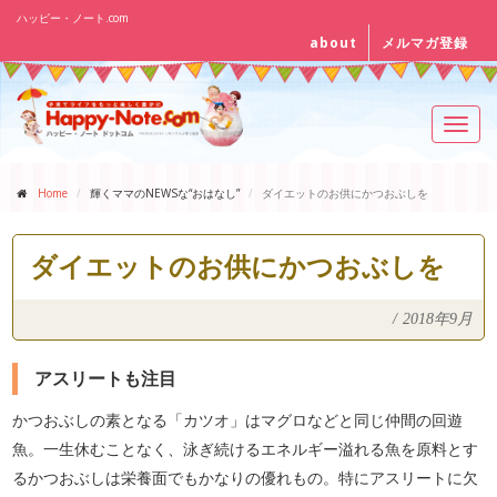
ハッピー・ノート.com
about
メルマガ登録
Toggl
navig
Home
輝くママのNEWSな“おはなし”
ダイエットのお供にかつおぶしを
ダイエットのお供にかつおぶしを
/
2018年9月
アスリートも注目
かつおぶしの素となる「カツオ」はマグロなどと同じ仲間の回遊
魚。一生休むことなく、泳ぎ続けるエネルギー溢れる魚を原料とす
るかつおぶしは栄養面でもかなりの優れもの。特にアスリートに欠