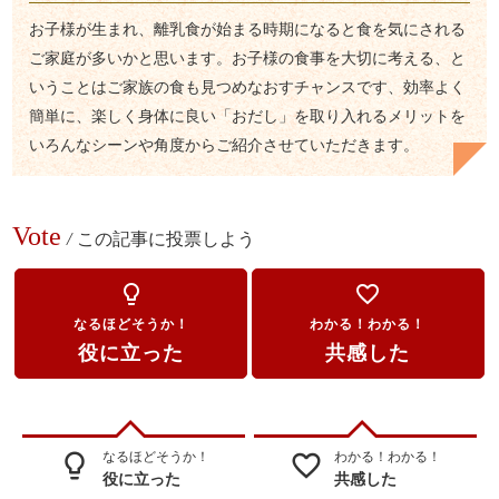
お子様が生まれ、離乳食が始まる時期になると食を気にされる
ご家庭が多いかと思います。お子様の食事を大切に考える、と
いうことはご家族の食も見つめなおすチャンスです、効率よく
簡単に、楽しく身体に良い「おだし」を取り入れるメリットを
いろんなシーンや角度からご紹介させていただきます。
Vote
/
この記事に投票しよう
lightbulb_outline
favorite_border
なるほどそうか！
わかる！わかる！
役に立った
共感した
なるほどそうか！
わかる！わかる！
lightbulb_outline
favorite_border
役に立った
共感した