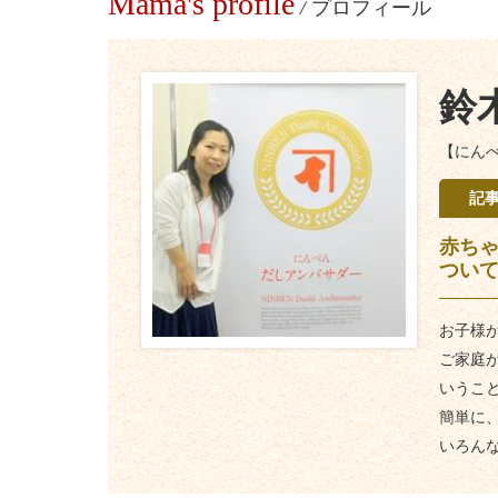
Mama's profile
/
プロフィール
鈴
【にん
記
赤ち
つい
お子様
ご家庭
いうこ
簡単に
いろん