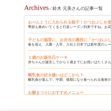
Archives
/
鈴木 元美さんの記事一覧
おべんとうに入れられる餃子！かつおぶしを
季節も春めいてくると行楽シーズン到来ですね。お花
子どもの脳育に、お弁当の裏技に「かつおぶ
春を迎え、入園・入学、入社と日本では新年度のシー
１歳のお誕生日ケーキ
赤ちゃんが誕生してから１歳までにお祝いはたくさん
離乳食の好き嫌いはどこから？
離乳食が進んで、中期、後期になり食べられる食材の
お雛まつりにおすすめメニュー
もうすぐ雛まつりですね。雛まつり、お雛人形は飾ら
バレンタインデーにもかつおぶしを