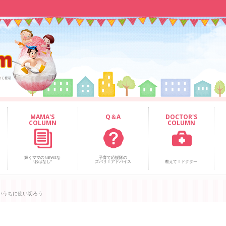
MAMA'S
Q＆A
DOCTOR'S
COLUMN
COLUMN
輝くママのNEWSな
子育て応援隊の
“おはなし”
ズバリ！アドバイス
教えて！ドクター
いうちに使い切ろう