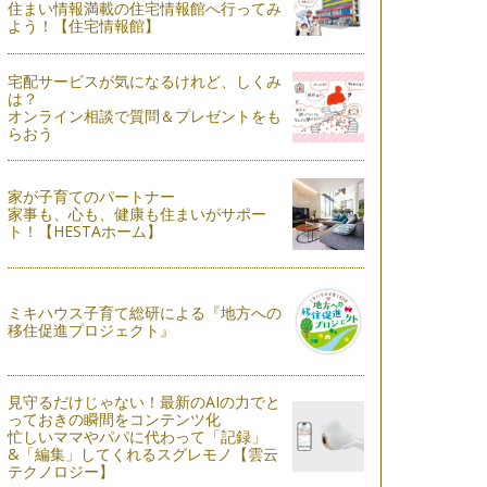
住まい情報満載の住宅情報館へ行ってみ
よう！【住宅情報館】
宅配サービスが気になるけれど、しくみ
は？
オンライン相談で質問＆プレゼントをも
らおう
家が子育てのパートナー
家事も、心も、健康も住まいがサポー
ト！【HESTAホーム】
ミキハウス子育て総研による『地方への
移住促進プロジェクト』
見守るだけじゃない！最新のAIの力でと
っておきの瞬間をコンテンツ化
忙しいママやパパに代わって「記録」
&「編集」してくれるスグレモノ【雲云
テクノロジー】