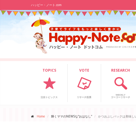
ハッピー・ノート.com
TOPICS
VOTE
RESEARCH
WEEKLY
注目トピックス
リサーチ投票
ゴーゴーリサーチ
Home
輝くママのNEWSな“おはなし”
かつおぶしパックは美味し