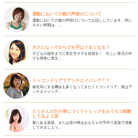
方、どれくらいいらっしゃいますかね？…
運動においての親の声掛けについて
太陽礼拝で心と身体の歪みをリセットして年末年始を過ごしま
しょう
運動においての親の声掛けについてお話ししています。特に
小さい時期は、…
運動不足や身体の歪みを解消したい！弛んだお肉を引き上げた
い！という人は多いですが、忙しくて…
赤ちゃんとエクササイズ～実はとっても大事！背屈と前屈編～
大人になってからでも字はうまくなる？
ボディコンシェルジュの市川真理です。 さぁ赤ちゃんがいて
子どもの就学までに美文字ママを目指す！ 忙しい育児の中
も一緒に楽しめるエクササイ…
でも簡単に美文…
赤ちゃんとエクササイズ～立位のポーズ編～
ボディコンシェルジュの市川真理です。 赤ちゃんや子どもと
のエクササイズは、いつでも…
ミトコンドリアでアンチエイジング？？
最近耳にする機会も多くなってきたミトコンドリア。実はア
赤ちゃんとエクササイズ～アニマルストレッチ編～
ンチエイジング…
ボディコンシェルジュ市川真理です。 前回、「美ママのスタ
イルキープ・ワンポイントア…
たくさんの力が身につくリトミックをおうちで経験
してみよう③
家にある楽器、または音の鳴るおもちゃや手作り楽器で演奏
してみましょう…