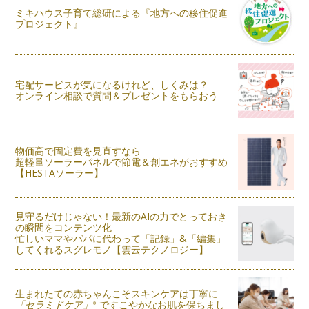
ミキハウス子育て総研による『地方への移住促進
プロジェクト』
宅配サービスが気になるけれど、しくみは？
オンライン相談で質問＆プレゼントをもらおう
物価高で固定費を見直すなら
超軽量ソーラーパネルで節電＆創エネがおすすめ
【HESTAソーラー】
見守るだけじゃない！最新のAIの力でとっておき
の瞬間をコンテンツ化
忙しいママやパパに代わって「記録」&「編集」
してくれるスグレモノ【雲云テクノロジー】
生まれたての赤ちゃんこそスキンケアは丁寧に
※
「セラミドケア」
ですこやかなお肌を保ちまし