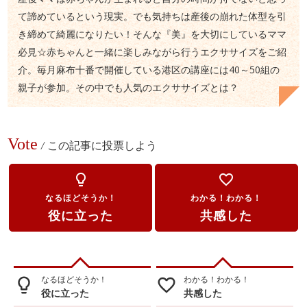
て諦めているという現実。でも気持ちは産後の崩れた体型を引
き締めて綺麗になりたい！そんな『美』を大切にしているママ
必見☆赤ちゃんと一緒に楽しみながら行うエクササイズをご紹
介。毎月麻布十番で開催している港区の講座には40～50組の
親子が参加。その中でも人気のエクササイズとは？
Vote
/
この記事に投票しよう
lightbulb_outline
favorite_border
なるほどそうか！
わかる！わかる！
役に立った
共感した
なるほどそうか！
わかる！わかる！
lightbulb_outline
favorite_border
役に立った
共感した