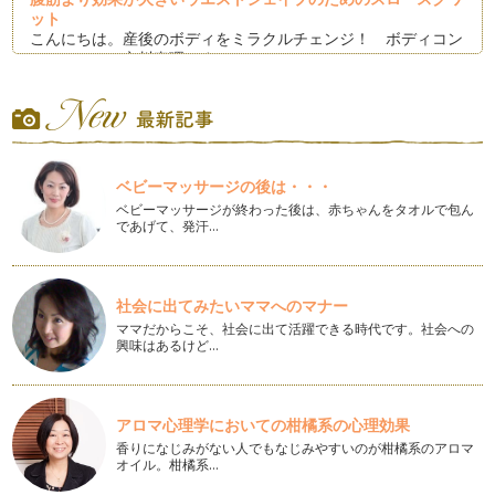
ット
こんにちは。産後のボディをミラクルチェンジ！ ボディコン
シェルジュの市川真理です。 …
産後の引き締めをより効果的に行うための股関節ケア
妊娠中から産後は股関節周りが悲鳴をあげています。 妊娠中
の約10ヵ月間、…
ベビーマッサージの後は・・・
花粉症や風邪予防のマスクが役に立つ！こっそり若返りのマス
クヨガ
ベビーマッサージが終わった後は、赤ちゃんをタオルで包ん
であげて、発汗…
今の時期、花粉症でマスクが手放せない人も多いのではないで
しょうか？日本では５人に１人が花粉…
一緒に楽しんで出来る背中伸ばしストレッチ
社会に出てみたいママへのマナー
親子で楽しくストレッチをしましょう。 ペアになる相手の体
ママだからこそ、社会に出て活躍できる時代です。社会への
型に合わせてあげましょう。…
興味はあるけど…
愛が深まる親子ヨガ
周りはバレンタインからホワイトデーと愛情を感じるイベント
盛りだくさんですが、親子やパートナ…
アロマ心理学においての柑橘系の心理効果
香りになじみがない人でもなじみやすいのが柑橘系のアロマ
一緒に楽しんで出来る！親子ヨガ：船のポーズ
オイル。柑橘系…
年末年始は、前回ご紹介した太陽礼拝をやってみて下さった