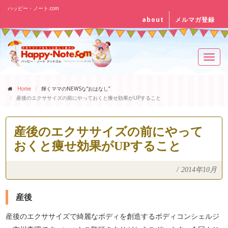
ハッピー・ノート.com
about
メルマガ登録
Toggl
navig
Home
輝くママのNEWSな“おはなし”
産後のエクササイズの前にやっておくと痩せ効果がUPすること
産後のエクササイズの前にやって
おくと痩せ効果がUPすること
/
2014年10月
産後
産後のエクササイズで綺麗なボディを創造するボディコンシェルジ