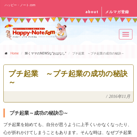
ハッピー・ノート.com
about
メルマガ登録
Toggl
navig
Home
輝くママのNEWSな“おはなし”
プチ起業 ～プチ起業の成功の秘訣～
プチ起業 ～プチ起業の成功の秘訣
～
/
2016年11月
プチ起業～成功の秘訣①～
プチ起業を始めても、自分が思うように上手くいかなくなったり、
心が折れかけてしまうこともあります。そんな時は、なぜプチ起業