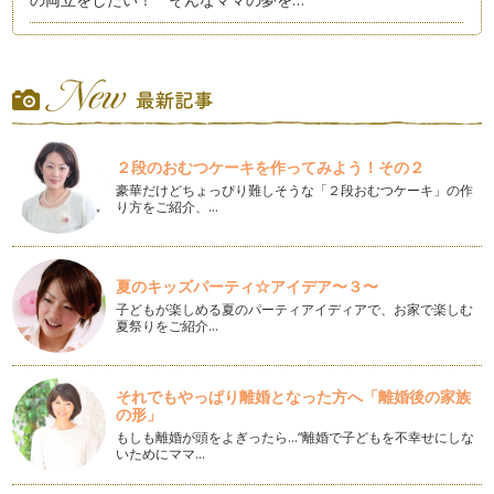
プチ起業～価格設定～
価格設定の前に、サービスメニューを決めます。コンセプト・
ターゲットが決まったらオリジナルメ…
プチ起業～集客方法～
集客とは、認知されることから始まります。広告料をかけなく
２段のおむつケーキを作ってみよう！その２
ても無料で使えるツールもたくさんあ…
豪華だけどちょっぴり難しそうな「２段おむつケーキ」の作
り方をご紹介、…
プチ起業～PR方法～
プチ起業を始めてどのようにPRをしていくのか。まず最初に
必要なのは、屋号（お店の名前）です…
夏のキッズパーティ☆アイデア〜３〜
セルフブランディング
子どもが楽しめる夏のパーティアイディアで、お家で楽しむ
セルフブランディングとは、「自分にしかできないものと元々
夏祭りをご紹介…
持っているもの」を活かし自分をブラ…
ターゲット作りのポイント！ ～ストーリー～
それでもやっぱり離婚となった方へ「離婚後の家族
コンセプトの次は、ターゲット（標的）を決めましょう。コン
の形」
セプト同様ターゲットを決めることも…
もしも離婚が頭をよぎったら…“離婚で子どもを不幸せにしな
いためにママ…
プチ起業（計画）コンセプトの作り方
何となく趣味や資格を活かしプチ起業をしてみようと安易に始