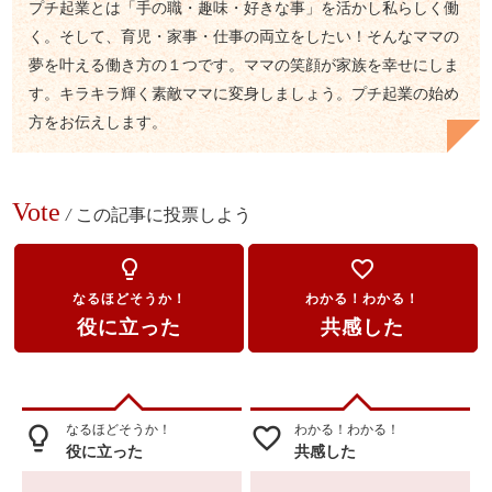
プチ起業とは「手の職・趣味・好きな事」を活かし私らしく働
く。そして、育児・家事・仕事の両立をしたい！そんなママの
夢を叶える働き方の１つです。ママの笑顔が家族を幸せにしま
す。キラキラ輝く素敵ママに変身しましょう。プチ起業の始め
方をお伝えします。
Vote
/
この記事に投票しよう
lightbulb_outline
favorite_border
なるほどそうか！
わかる！わかる！
役に立った
共感した
なるほどそうか！
わかる！わかる！
lightbulb_outline
favorite_border
役に立った
共感した