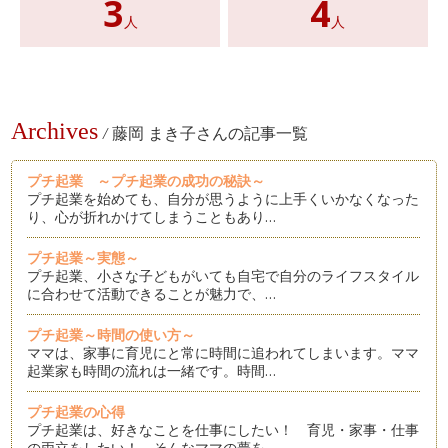
3
4
人
人
Archives
/
藤岡 まき子さんの記事一覧
プチ起業 ～プチ起業の成功の秘訣～
プチ起業を始めても、自分が思うように上手くいかなくなった
り、心が折れかけてしまうこともあり…
プチ起業～実態～
プチ起業、小さな子どもがいても自宅で自分のライフスタイル
に合わせて活動できることが魅力で、…
プチ起業～時間の使い方～
ママは、家事に育児にと常に時間に追われてしまいます。ママ
起業家も時間の流れは一緒です。時間…
プチ起業の心得
プチ起業は、好きなことを仕事にしたい！ 育児・家事・仕事
の両立をしたい！ そんなママの夢を…