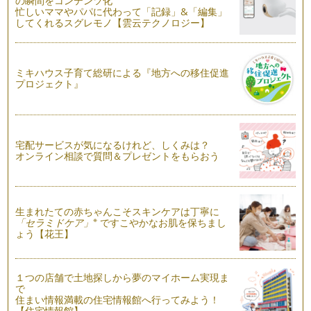
の瞬間をコンテンツ化
忙しいママやパパに代わって「記録」&「編集」
してくれるスグレモノ【雲云テクノロジー】
ミキハウス子育て総研による『地方への移住促進
プロジェクト』
宅配サービスが気になるけれど、しくみは？
オンライン相談で質問＆プレゼントをもらおう
生まれたての赤ちゃんこそスキンケアは丁寧に
※
「セラミドケア」
ですこやかなお肌を保ちまし
ょう【花王】
１つの店舗で土地探しから夢のマイホーム実現ま
で
住まい情報満載の住宅情報館へ行ってみよう！
【住宅情報館】