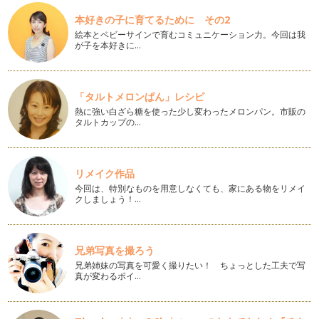
めてしまうと、必ず失敗をしてしまい…
本好きの子に育てるために その2
絵本とベビーサインで育むコミュニケーション力。今回は我
ママのためのプチ起業 ～起業シュミレーション6W2H～
が子を本好きに…
プチ起業を始めたいと思ったら、まず情報収集をしましょ
う！ アンテナを立て情報を得ることでた…
ママでもできる！私らしいプチ起業の始め方
「タルトメロンぱん」レシピ
子育てママたちが社会復帰をしようと思っても子どもの預け先
熱に強い白ざら糖を使った少し変わったメロンパン。市販の
がない、独身のときのようにフルタイ…
タルトカップの…
リメイク作品
今回は、特別なものを用意しなくても、家にある物をリメイ
クしましょう！…
兄弟写真を撮ろう
兄弟姉妹の写真を可愛く撮りたい！ ちょっとした工夫で写
真が変わるポイ…