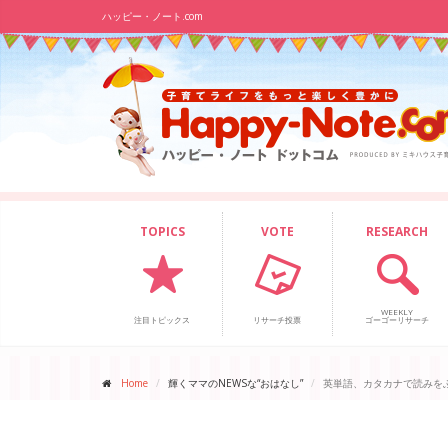
ハッピー・ノート.com
TOPICS
VOTE
RESEARCH
WEEKLY
注目トピックス
リサーチ投票
ゴーゴーリサーチ
Home
輝くママのNEWSな“おはなし”
英単語、カタカナで読みを