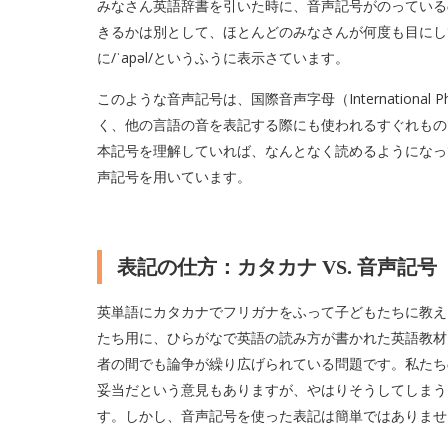
みなさん英語辞書を引いた時に、音声記号がのっている
きるかは別として、ほとんどのみなさんが何度も目にして
に/ˈapəl/というふうに表示さています。
このような音声記号は、国際音声字母（International P
く、他の言語の音を表記する際にも使われるすぐれもの
本記号を理解していれば、なんとなく読めるようになっ
声記号を用いています。
表記の仕方：カタカナ VS. 音声記号
英単語にカタカナでフリガナをふって子どもたちに教え
たち用に、ひらがなで英語の読み方が書かれた英語教材
者の間でも論争が繰り広げられている問題です。私たち
妥当だという意見もありますが、やはりそうしてしまう
す。しかし、音声記号を使った表記は簡単ではありませ