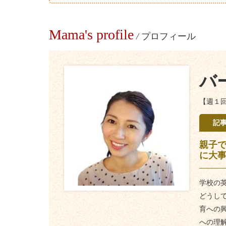
Mama's profile
/
プロフィール
バ
【週１回
記
親子
に大
学校の
どうし
育への
への理