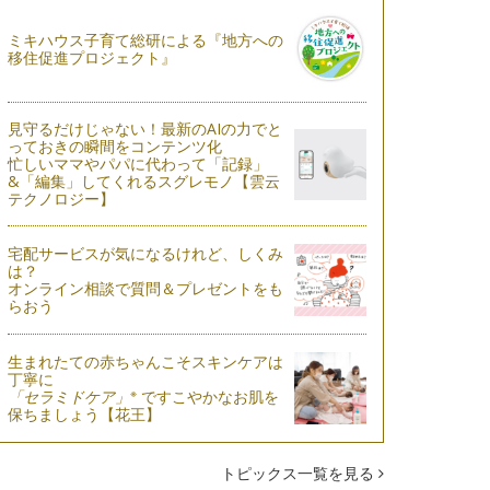
ミキハウス子育て総研による『地方への
移住促進プロジェクト』
見守るだけじゃない！最新のAIの力でと
っておきの瞬間をコンテンツ化
忙しいママやパパに代わって「記録」
&「編集」してくれるスグレモノ【雲云
テクノロジー】
宅配サービスが気になるけれど、しくみ
は？
オンライン相談で質問＆プレゼントをも
らおう
生まれたての赤ちゃんこそスキンケアは
丁寧に
※
「セラミドケア」
ですこやかなお肌を
保ちましょう【花王】
トピックス一覧を見る