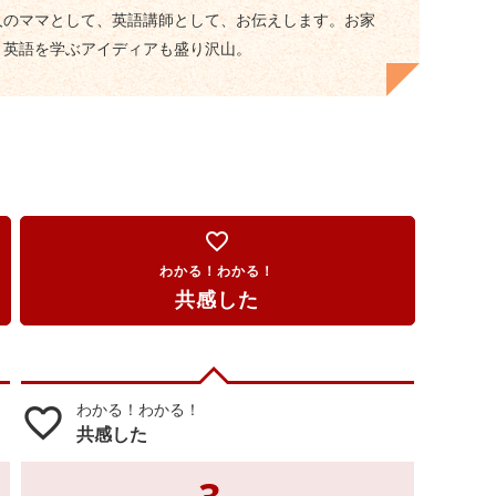
人のママとして、英語講師として、お伝えします。お家
く英語を学ぶアイディアも盛り沢山。
favorite_border
わかる！わかる！
共感した
わかる！わかる！
favorite_border
共感した