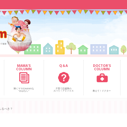
MAMA'S
Q＆A
DOCTOR'S
COLUMN
COLUMN
輝くママのNEWSな
子育て応援隊の
“おはなし”
ズバリ！アドバイス
教えて！ドクター
ふるべき？