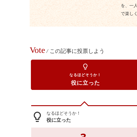
を、一
で楽し
Vote
/
この記事に投票しよう
lightbulb_outline
なるほどそうか！
役に立った
なるほどそうか！
lightbulb_outline
役に立った