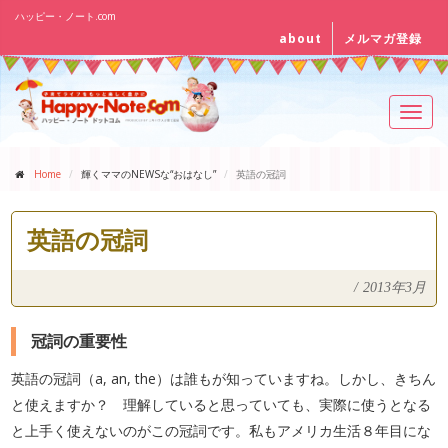
ハッピー・ノート.com
about
メルマガ登録
Toggl
navig
Home
輝くママのNEWSな“おはなし”
英語の冠詞
英語の冠詞
/
2013年3月
冠詞の重要性
英語の冠詞（a, an, the）は誰もが知っていますね。しかし、きちん
と使えますか？ 理解していると思っていても、実際に使うとなる
と上手く使えないのがこの冠詞です。私もアメリカ生活８年目にな