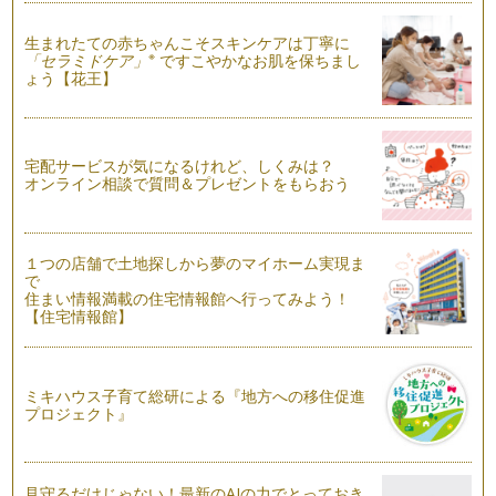
今回も英語のリスニング力についてのお話です。学校のリスニ
ングテストのような一方的なリスニング…
生まれたての赤ちゃんこそスキンケアは丁寧に
※
「セラミドケア」
ですこやかなお肌を保ちまし
ょう【花王】
英語のリスニング力 その１
英語のリスニング力とは、英語を聞き理解する力ですが、とっ
ても奥深いものです。私がここで話す&…
宅配サービスが気になるけれど、しくみは？
言語学習を多面的に考える
オンライン相談で質問＆プレゼントをもらおう
先日、輝くママの一員である平松あずささんが主宰する『音の
教室カリヨン』と一緒に、音楽と英語の…
使える英語
１つの店舗で土地探しから夢のマイホーム実現ま
お子様に英語を習得して欲しいと願っている保護者の皆様、み
で
なさんが習得して欲しいと願っている『…
住まい情報満載の住宅情報館へ行ってみよう！
【住宅情報館】
英語の絵本をお家で楽しむ
子どもの英語教育に興味のあるママもそうでないママも、海外
の絵本に興味のある方は多いのではない…
ミキハウス子育て総研による『地方への移住促進
プロジェクト』
英語教室の教科書：いる？いらない？
英語教室選びのポイントを以前紹介しましたが、そこで講師
（教室）の『レッスンスタイル』に注目す…
見守るだけじゃない！最新のAIの力でとっておき