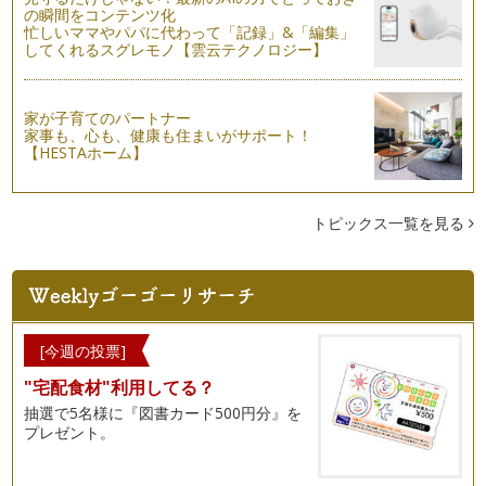
の瞬間をコンテンツ化
言語と文化：本当の異文化理解
忙しいママやパパに代わって「記録」&「編集」
海外の人と関係を築いていくために英語はとっておきのツール
してくれるスグレモノ【雲云テクノロジー】
ですが、その英語を使いこなすためには…
英語教室選びガイド②
子どもに習い事をさせる際、多くの教室の中からお子さんにと
家が子育てのパートナー
家事も、心も、健康も住まいがサポート！
って、ご両親にとってベストな教室を選…
【HESTAホーム】
英語教室選びガイド①
山ほどある英語教室。前回話題に取り上げたスカイプ英語教室
を加えるととんでもない数です。そんな…
トピックス一覧を見る
スカイプで英語を学ぶ
テクノロジーの進歩とともに、英語学習の形もどんどん変わっ
てきています。今ではどこに住んでいて…
言語とボディーランゲージ
[今週の投票]
私たち人はコミュニュケーションをとる際、音声だけでなくボ
"宅配食材"利用してる？
ディーランゲージも利用します。耳で聞…
抽選で5名様に『図書カード500円分』を
プレゼント。
英語の冠詞
英語の冠詞（a, an, the）は誰もが知っていますね。しかし、
きちんと使えますか？ 理解…