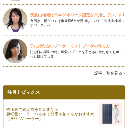
英単語の発音を学んだとき、みなさんは聞いた『音』をどのよ
うにメモしていますか？ 「あっ、こう…
筑波山地域は日本ジオパーク認定を目指しています♪
英語学習コミュニティーづくり
今回は、現在つくば市周辺6市が目指している「筑波山地域ジ
私には１２月で１歳半になる娘が一人います。日本人の私とア
オパーク」へ…
メリカ人の主人、娘には日本語も英語も…
絵本購入ヘルプガイド
前回の記事で、まずは簡単な絵の多い本からはじめ、その本の
手に持たないブーケ・リストブーケの作り方
内容に関連性のあるものを次の本として…
記念日の撮影の時、可愛いブーケを子どもに持たせてもポイ
っと投げてしま…
英語の絵本の選び方
英語を子どもたちに身近に感じて欲しい、お家でも英語の練習
をしたいと、英語の絵本をお持ちのご家…
記事一覧を見る
英語の無料教材を上手に活用
前回の記事は『ママの英語ブラッシュアップへの第一歩』と題
し、ママ自身が英語にもっと触れるため…
ママの英語ブラッシュアップへ第一歩
物価高で固定費を見直すなら
『子どもと一緒に、私も英語力をブラッシュアップしたい！』
超軽量ソーラーパネルで節電＆創エネがおすすめ
と思っているママは結構多いと思います…
【HESTAソーラー】
英語のリスニング力 その2