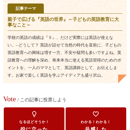
記事テーマ
親子で広げる『英語の世界』～子どもの英語教育に大
事なこと～
学校の英語の成績は『５』、だけど実際には英語が使えな
い。--どうして？ 英語が話せて当然の時代を直前に、子どもの
英語教育への興味は増す一方、不安や疑問も多いですよね。英
語教育への理解を深め、将来本当に使える英語習得のためのポ
イントを、一人のママとして、英語講師として、お伝えしま
す。お家で楽しく英語を学ぶアイディアも盛り沢山。
Vote
/
この記事に投票しよう
lightbulb_outline
favorite_border
なるほどそうか！
わかる！わかる！
役に立った
共感した