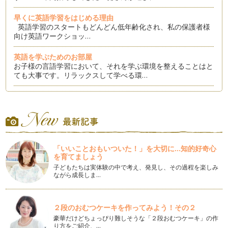
早くに英語学習をはじめる理由
英語学習のスタートもどんどん低年齢化され、私の保護者様
向け英語ワークショッ…
英語を学ぶためのお部屋
お子様の言語学習において、それを学ぶ環境を整えることはと
ても大事です。リラックスして学べる環…
異文化学習：ハロウィン
１０月３１日は、日本の子どもたちも楽しみにしているハロウ
ィンがありますね。ハロウィンのイベン…
ホリデーシーズンを前に：文化学習のヒント
日本はまだ蒸し暑い日々が続いているのでしょうか？ 私の
「いいことおもいついた！」を大切に...知的好奇心
住むニューヨーク州北…
を育てましょう
子どもたちは実体験の中で考え、発見し、その過程を楽しみ
パパとママだけで英語の指導は可能？
ながら成長しま…
普段アメリカに住んでいる私ですが、今日本に帰省していま
す。帰省中、英語のワークショップを通し…
２段のおむつケーキを作ってみよう！その２
子どもの英語学習、子ども任せではダメ
豪華だけどちょっぴり難しそうな「２段おむつケーキ」の作
「私も英語が堪能だったら、子どもにも沢山教えてあげられた
り方をご紹介、…