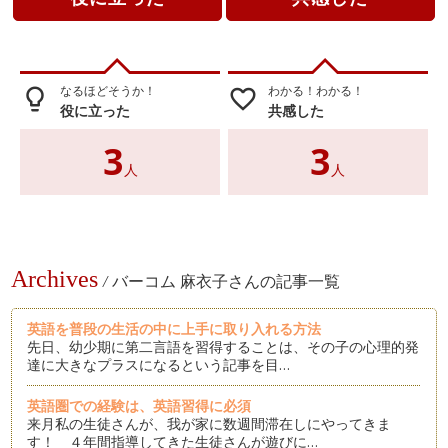
なるほどそうか！
わかる！わかる！
lightbulb_outline
favorite_border
役に立った
共感した
3
3
人
人
Archives
/
バーコム 麻衣子さんの記事一覧
英語を普段の生活の中に上手に取り入れる方法
先日、幼少期に第二言語を習得することは、その子の心理的発
達に大きなプラスになるという記事を目…
英語圏での経験は、英語習得に必須
来月私の生徒さんが、我が家に数週間滞在しにやってきま
す！ ４年間指導してきた生徒さんが遊びに…