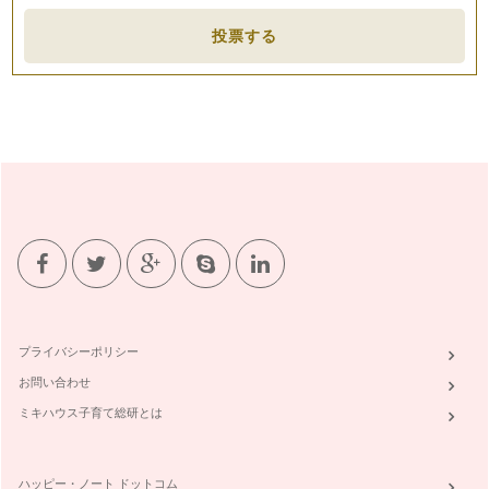
英語のイディオム
投票する
英語教育で大切なこと、日本の英語教育の弱点、これまで色々
とお話ししてきましたね。 &nb…
忘れないで欲しい英語表現
「うん。」「そうだね。」「へ〜。」「本当？」「あらっ！」
「う〜ん、、、」というような表現、お…
言語と文化：子どもと一緒に異文化に触れよう
英語習得の大切な要素、『発音』について前回記事を書きまし
たが、もう一つ忘れてはならないのが言…
発音の大切さ：お家で出来る、楽しく正しい発音練習法
日本人の英語が通じない大きな理由の一つにあげられるのが
『発音』です。英語の読み書きは良くでき…
プライバシーポリシー
赤ちゃんとママと英語
お問い合わせ
「学校の英語の成績は良かったのに、外国の人と話そうと思っ
たらちっとも通じない。」それは、多く…
ミキハウス子育て総研とは
ハッピー・ノート ドットコム