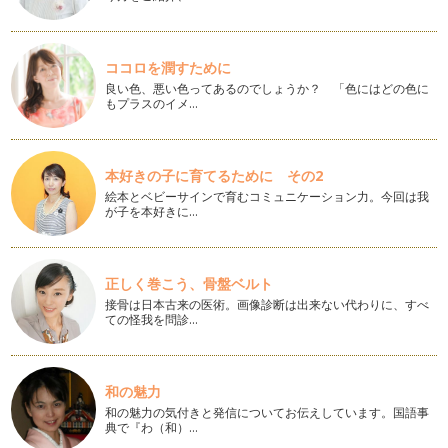
のに〜。」と呟くパパとママ。英語が苦…
英語のレッスン：プライベートVS. グループ
自分の英語教室をもっと良くしていくために、レッスンスタイ
ココロを潤すために
ルについていろいろと考えていました。…
良い色、悪い色ってあるのでしょうか？ 「色にはどの色に
もプラスのイメ…
お家での英語学習法：単語ゲーム
「英語のお勉強をさせようと思っても、子どもが嫌がってやっ
てくれません。どうしたらいいでしょう…
本好きの子に育てるために その2
絵本とベビーサインで育むコミュニケーション力。今回は我
リンガ・フランカとしての英語
が子を本好きに…
「English as a Lingua Franca（リンガ・フランカとしての英
語）」とい…
英語を学ぶ理由
正しく巻こう、骨盤ベルト
今回の記事が、連載２年目のはじめての記事になります。これ
接骨は日本古来の医術。画像診断は出来ない代わりに、すべ
からも『英語を学ぶ』をトピックに、い…
ての怪我を問診…
連載を通して英語学習を思う
明けましておめでとうございます。みなさん素敵なお正月を過
和の魅力
ごされましたか？アメリカでは日本のよ…
和の魅力の気付きと発信についてお伝えしています。国語事
典で『わ（和）…
英単語、カタカナで読みをふるべき？