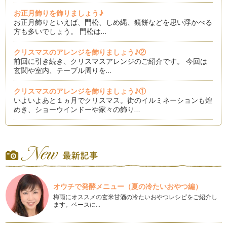
お正月飾りを飾りましょう♪
お正月飾りといえば、門松、しめ縄、鏡餅などを思い浮かべる
方も多いでしょう。 門松は…
クリスマスのアレンジを飾りましょう♪②
前回に引き続き、クリスマスアレンジのご紹介です。 今回は
玄関や室内、テーブル周りを…
クリスマスのアレンジを飾りましょう♪①
いよいよあと１ヵ月でクリスマス。街のイルミネーションも煌
めき、ショーウインドーや家々の飾り…
自然の織りなす風景を楽しむ
紅葉の美しい季節になりました。秋の日中散策は日差しが優し
く、空気が澄んでいて、それだけでと…
ハロウィーンの花あしらい
日本でも定着してきたハロウィーンイベント。小さな子ども達
オウチで発酵メニュー（夏の冷たいおやつ編）
が仮装して、お菓子をもらったりする…
梅雨にオススメの玄米甘酒の冷たいおやつレシピをご紹介し
ます。ベースに…
秋色のお花を飾ってお部屋に季節感を演出してみませんか？
すっかり季節も秋めいてきましたね。お洋服を夏物から冬物に
衣替えするのと同様に、お部屋に飾る…