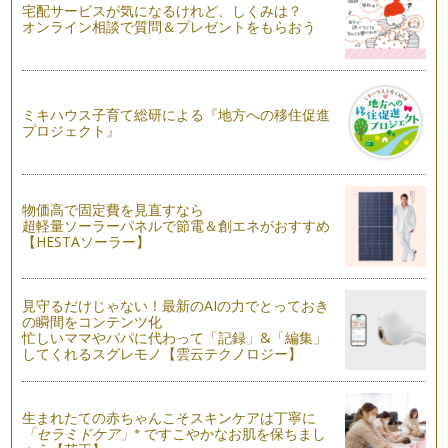
宅配サービスが気になるけれど、しくみは？
アーティフィシャルフラワーについては前回の記事で詳しく書
オンライン相談で質問＆プレゼントをもらおう
きましたが（前回の記事はこちら&g…
人気急上昇のお花『アーティフィシャルフラワー』
「ア…
ミキハウス子育て総研による『地方への移住促進
プロジェクト』
お花を引き立てる＋αなインテリア小物作り
&n…
お部屋に花を飾って季節を楽しみましょう
みなさんはどういうときにお花屋さんに…
物価高で固定費を見直すなら
超軽量ソーラーパネルで節電＆創エネがおすすめ
【HESTAソーラー】
親子で楽しむ苔玉作り〜リビングに合う洋風アレンジ
苔玉とはお好きな植物を専用用土で成形し、苔で被ったもの
で、インテリアとしても注目…
見守るだけじゃない！最新のAIの力でとっておき
の瞬間をコンテンツ化
忙しいママやパパに代わって「記録」&「編集」
してくれるスグレモノ【雲云テクノロジー】
生まれたての赤ちゃんこそスキンケアは丁寧に
※
「セラミドケア」
ですこやかなお肌を保ちまし