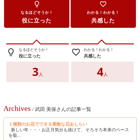
lightbulb_outline
favorite_border
なるほどそうか！
わかる！わかる！
役に立った
共感した
なるほどそうか！
わかる！わかる！
lightbulb_outline
favorite_border
役に立った
共感した
3
4
人
人
Archives
/
武田 美保さんの記事一覧
１種類のお花でできる素敵な花あしらい
新しい年・・・お正月気分も抜けて、そろそろ本来のペース
を取…