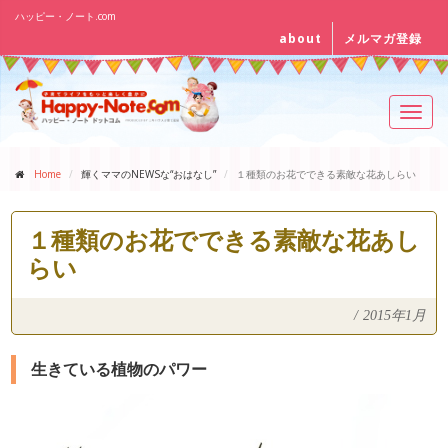
ハッピー・ノート.com
about
メルマガ登録
Toggl
navig
Home
輝くママのNEWSな“おはなし”
１種類のお花でできる素敵な花あしらい
１種類のお花でできる素敵な花あし
らい
/
2015年1月
生きている植物のパワー