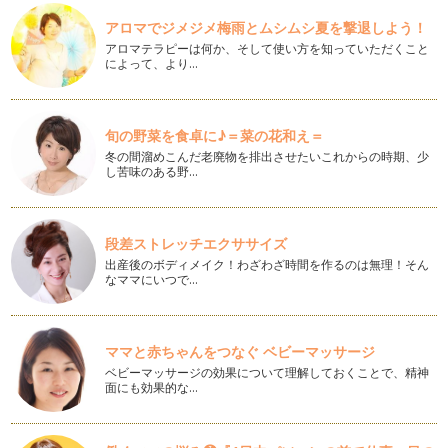
アロマでジメジメ梅雨とムシムシ夏を撃退しよう！
お手持ちの器にお花やフルーツをあしらって
アロマテラピーは何か、そして使い方を知っていただくこと
小さなお子様がいると生活スタイルも変…
によって、より…
切り花やアレンジメントを長持ちさせる方法
生花の花活けは、暑くて蒸し蒸しする夏場はどうしても敬遠さ
れがちです。生の花なので、萎れたり…
旬の野菜を食卓に♪＝菜の花和え＝
冬の間溜めこんだ老廃物を排出させたいこれからの時期、少
し苦味のある野…
ラッピングがおしゃれになるアイテム作り
夏休みに入って、遠くに住むご友人やお世話になった人に会い
に行かれる方も多いのではないでしょ…
段差ストレッチエクササイズ
通年飾れるリースを作ってみよう！
出産後のボディメイク！わざわざ時間を作るのは無理！そん
私の主宰する教室でも１年を通して人気のレッスン「リー
なママにいつで…
ス」作…
マルシェバッグがおしゃれなフラワーベースに大変身！
フランスでは買い物かごとして利用されているかごバッグ＝マ
ママと赤ちゃんをつなぐ ベビーマッサージ
ルシェバッグ。涼しげな印象から夏の…
ベビーマッサージの効果について理解しておくことで、精神
面にも効果的な…
手軽に始めるガーデニング＆花あしらい
雨の多いこの時期は家に引きこもりがちに・・・ そんなと
き、お好きなお花やグリーンを…