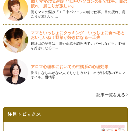
働くママの悩み㉕『1日中パソコンの前で仕事。目の
疲れ、肩こりが激しい』
空間を彩るボール型のブーケ
働くママの悩み『１日中パソコンの前で仕事。目の疲れ、肩
今流行りのハニカムボールをご存知でしょうか？ &n…
こりが激しい』…
お部屋に癒しのお花を飾ってみませんか？
ママといっしょにクッキング いっしょに食べると
『子育てに追われて自分の時間をなかなか見つけられな
おいしいね！野菜が好きになる一工夫
い・・・』 『お部屋が子どものお…
最終回の記事は、味や食感を調理法でカバーしながら、野菜
を好きになる一…
母の日の花贈りに永く飾れるプリザーブドフラワーはいかがで
すか？
母の日＝赤いカーネーションを思い浮か…
アロマ心理学においての柑橘系の心理効果
多肉植物の寄せ植えを楽しみませんか？
香りになじみがない人でもなじみやすいのが柑橘系のアロマ
オイル。柑橘系…
今大ブームの多肉植物。 ぷっくりした葉や個性…
インテリアに合う花の『色合わせ』
記事一覧を見る
春・・・ 四季のうちでもお花を目にすることが多いこの季
節。 新しい環境で生…
フラワーアクセサリーで春のファッションを楽しんで
&n…
アーティフィシャルフラワーを使った季節のアレンジメント