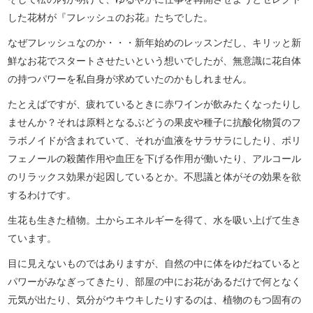
した花材が『フレッシュのお花』たちでした。
なぜフレッシュなのか・・・新年始めのレッスンだし、キリッと新
鮮なお花でスタートさせたいという想いでしたが、無意識に花自体
の持つパワーを私自身が求めていたのかもしれません。
たとえばですが、疲れているときに赤ワインが飲みたくなったりし
ませんか？それは原料となるぶどうの果皮や種子に抗酸化物質のフ
ラボノイドが含まれていて、それが血液をサラサラにしたり、ポリ
フェノールの殺菌作用や血圧を下げる作用が働いたり、アルコール
のリラックス効果が起因しているとか。不思議と体がその効果を欲
するわけです。
生花も生きた植物。土からエネルギーを得て、水を吸い上げて生き
ています。
目に見えないものではありますが、自然の中に体をゆだねていると
パワーがみなぎってきたり、部屋の中にお花があるだけで何となく
元気が出たり、気分がウキウキしたりするのは、植物のもつ固有の