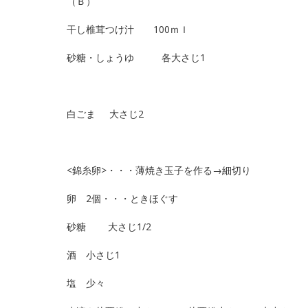
（Ｂ）
干し椎茸つけ汁 100ｍｌ
砂糖・しょうゆ 各大さじ1
白ごま 大さじ2
<錦糸卵>・・・薄焼き玉子を作る→細切り
卵 2個・・・ときほぐす
砂糖 大さじ1/2
酒 小さじ1
塩 少々