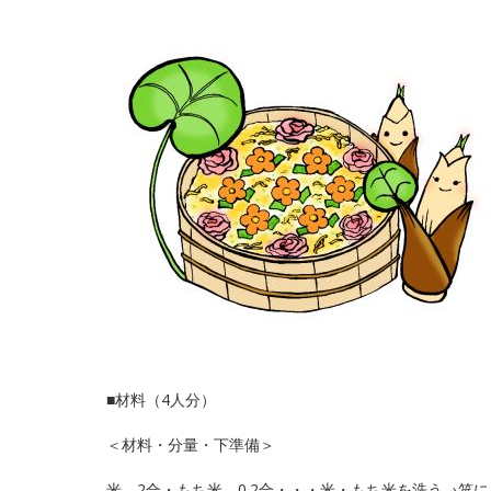
■材料（4人分）
＜材料・分量・下準備＞
米 2合・もち米 0.2合・・・米・もち米を洗う→笊に