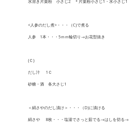
水溶き片栗粉 小さじ2 ＊片栗粉小さじ1・水小さじ1
<人参のだし煮>・・・（C)で煮る
人参 1本・・・5ｍｍ輪切り→お花型抜き
(Ｃ)
だし汁 1Ｃ
砂糖・酒 各大さじ1
＜絹さやのだし漬け＞・・・（D)に漬ける
絹さや 8枚・・・塩湯でさっと茹でる→はしを切る→