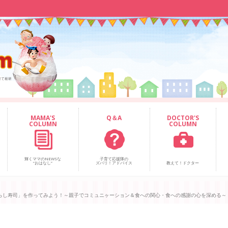
MAMA'S
Q＆A
DOCTOR'S
COLUMN
COLUMN
輝くママのNEWSな
子育て応援隊の
“おはなし”
ズバリ！アドバイス
教えて！ドクター
らし寿司」を作ってみよう！～親子でコミュニヶーション＆食への関心・食への感謝の心を深める～