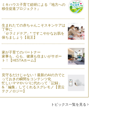
ミキハウス子育て総研による『地方への
移住促進プロジェクト』
生まれたての赤ちゃんこそスキンケアは
丁寧に
※
「セラミドケア」
ですこやかなお肌を
保ちましょう【花王】
家が子育てのパートナー
家事も、心も、健康も住まいがサポー
ト！【HESTAホーム】
見守るだけじゃない！最新のAIの力でと
っておきの瞬間をコンテンツ化
忙しいママやパパに代わって「記録」
&「編集」してくれるスグレモノ【雲云
テクノロジー】
トピックス一覧を見る