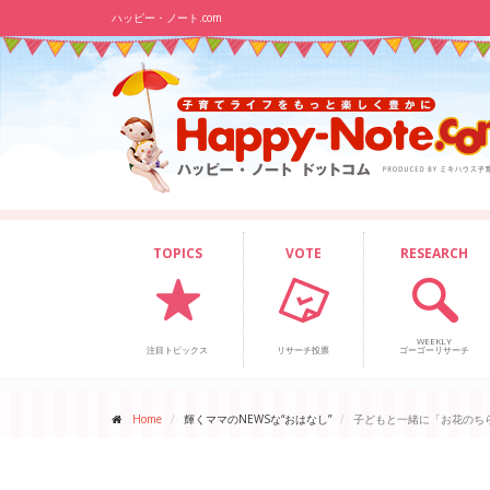
ハッピー・ノート.com
TOPICS
VOTE
RESEARCH
WEEKLY
注目トピックス
リサーチ投票
ゴーゴーリサーチ
Home
輝くママのNEWSな“おはなし”
子どもと一緒に「お花のち