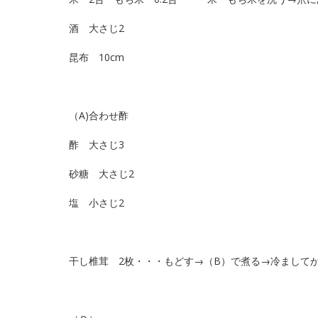
酒 大さじ2
昆布 10cm
（A)合わせ酢
酢 大さじ3
砂糖 大さじ2
塩 小さじ2
干し椎茸 2枚・・・もどす→（B）で煮る→冷まして