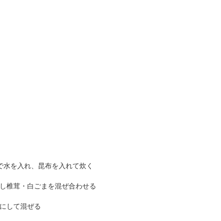
盛2合まで水を入れ、昆布を入れて炊く
ぜる→干し椎茸・白ごまを混ぜ合わせる
切るようにして混ぜる