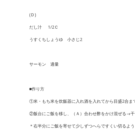
(Ｄ)
だし汁 1/2Ｃ
うすくちしょうゆ 小さじ2
サーモン 適量
■作り方
①米・もち米を炊飯器に入れ酒を入れてから目
②飯台にご飯を移し、（Ａ）合わせ酢をかけ混
＊右半分にご飯を寄せて少しずつへらですくい