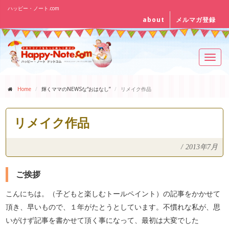
ハッピー・ノート.com
about
メルマガ登録
Toggl
navig
Home
輝くママのNEWSな“おはなし”
リメイク作品
リメイク作品
/
2013年7月
ご挨拶
こんにちは。（子どもと楽しむトールペイント）の記事をかかせて
頂き、早いもので、１年がたとうとしています。不慣れな私が、思
いがけず記事を書かせて頂く事になって、最初は大変でした