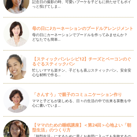
記念日の撮影の時、可愛いブーケを子どもに持たせてもポイ
簡単♪髪飾り
っと投げてしま…
年が明けて、少しずつですが、なんとなく春を意識しはじめま
したね♪ まだまだ寒い毎日ですが、…
コラージュの小物入れ
母の日に♪カーネーションのプードルアレンジメント
２０１３年が明けました。今年のお正月は、いかがおすごしで
母の日にカーネーションでプードルを作ってみませんか？
したでしょうか？ ご縁があ…
どなたでも簡単…
雪の結晶のクリスマス作品のトールペイント
１２月になって、街はクリスマス１色ですね。なんだか、１年
【スティックパンレシピ12】チーズとベーコンのぐ
で一番、心躍る季節でもあります。 …
るぐるスティックパン
忙しいママも楽チン、子どもも喜ぶスティックパン。安全安
チビハートのクリスマス飾り
心な材料で作る…
朝晩がぐっと冷え込み、寒い寒い季節の到来ですね。でも、ト
ールペイントの世界では１年で一番盛…
「さんすう」で親子のコミュニケーション作り
スノーマンクリスマス
ママと子どもが楽しめる、日々の生活の中で出来る算数を中
街では、クリスマスの飾りつけが始まりました。街の中をよく
心に書いていま…
見ていると、色の使い方や、お花や作…
レースペーパーを使ったバスケット♪
【ママのための睡眠講座】＜第24回＞心地よい「朝
今回も、簡単にできて可愛い作品をご紹介しますね。 なんと
型生活」のつくり方
なく、バスケットが好きで、…
「朝型生活」にするために早くお布団に入っても失敗するの