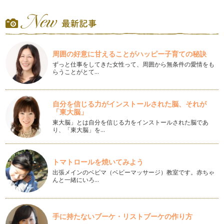
こんにちは。街は、本当に綺麗なグリーンの季節になってきま
したね♪ 毎朝、子どもを駅…
アメリカントールペイント（カントリー２）
新年度がスタートし、町には、黄色いランドセルカバーをつけ
周囲の好意に甘えることがハッピー子育ての秘訣
た新１年生が、可愛い姿を見せてくれ…
ずっと仕事をしてきた女性って、周囲から無条件の愛情をも
らうことがとて…
アメリカントールペイント（カントリー１）
こんにちは。今年は桜がとっても早く咲きはじめましたね。
春うまれで、春が大好きな私…
自分を信じる力がインストールされた脳、それが
「東大脳」
かわいいパッチンどめ
こんにちは。もう、すっかり春ですね。私は春の生まれなの
東大脳」とは自分を信じる力をインストールされた脳であ
り、「東大脳」を…
で、春の季節が大好き♪ チュ…
ストロベリーフィールズ（千日紅）のティーマット
まだまだ寒いですが、３月になって、なんとなく気分も華やい
トマトロールを焼いてみよう
できました。季節の変わり目ですから…
出張メインのベビマ（ベビーマッサージ）教室です。赤ちゃ
んと一緒にいろ…
カモミールのティーマット
こんにちは。立春が過ぎて少しずつ春の気配が感じられるよう
になってきましたね。 あと…
手に持たないブーケ・リストブーケの作り方