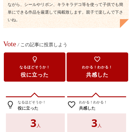
ながら、シールやリボン、キラキラデコ等を使って子供でも簡
単にできる作品を厳選して掲載致します。親子で楽しんで下さ
いね。
Vote
/
この記事に投票しよう
lightbulb_outline
favorite_border
なるほどそうか！
わかる！わかる！
役に立った
共感した
なるほどそうか！
わかる！わかる！
lightbulb_outline
favorite_border
役に立った
共感した
3
3
人
人