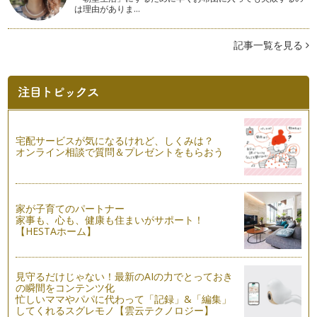
は理由がありま…
HALLOWEENのトールペイント作品
少しずつ秋も深まって、道端に落ちている葉っぱの色にも秋を
感じます。秋と言えば、お芋や栗やサ…
記事一覧を見る
トールペイントに必要な道具たち
こんにちは。朝晩がとても涼しくなりました。季節の移り変わ
りが、本当に早く感じられます。もっ…
トールペイントのこと２
少しずつですが、朝晩が涼しくなってきましたね。体調をくず
宅配サービスが気になるけれど、しくみは？
されていませんか？ 夏の疲…
オンライン相談で質問＆プレゼントをもらおう
トールペイントのこと
９月になって、少し涼しく過ごしやすくなってきましたね。夏
休みもあと少し。中には、もう学校や…
家が子育てのパートナー
家事も、心も、健康も住まいがサポート！
【HESTAホーム】
簡単＊楽しい＊コースター
こんにちは。まだまだ暑い日が続きますが、みなさんお元気で
お過ごしですか？ まだまだ…
見守るだけじゃない！最新のAIの力でとっておき
の瞬間をコンテンツ化
可愛いエコバッグ♪
忙しいママやパパに代わって「記録」&「編集」
こんにちは。暑い毎日が続きますね。。。そんな時には、涼し
してくれるスグレモノ【雲云テクノロジー】
いお部屋で、お子様と一緒…