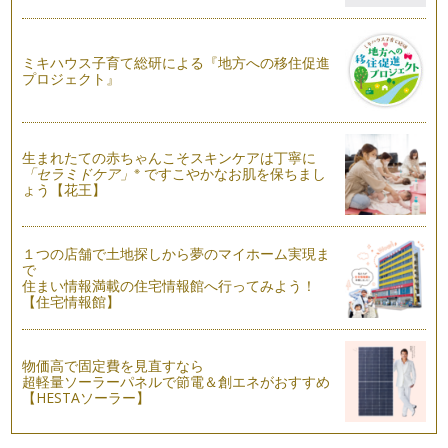
簡単、可愛い、小さなバスケット
いよいよ、夏本番の季節がやってきましたね。夏の海の青をグ
ミキハウス子育て総研による『地方への移住促進
ラデーションで使った、簡単で可愛い…
プロジェクト』
パッチワーク風ペンシルスタンド
簡単で可愛いペンシルスタンドを作ってみましょう。 …
生まれたての赤ちゃんこそスキンケアは丁寧に
※
「セラミドケア」
ですこやかなお肌を保ちまし
ょう【花王】
１つの店舗で土地探しから夢のマイホーム実現ま
で
住まい情報満載の住宅情報館へ行ってみよう！
【住宅情報館】
物価高で固定費を見直すなら
超軽量ソーラーパネルで節電＆創エネがおすすめ
【HESTAソーラー】