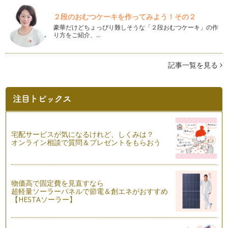
作ってみよう！ その1 ヘタ取り～漬ける
●6月中旬～下旬に収穫した「完熟梅」を使用！ 完熟梅・・・
２段のおむつケーキを作ってみよう！その２
梅のエキス（梅酢）が出や…
豪華だけどちょっぴり難しそうな「２段おむつケーキ」の作
り方をご紹介、…
「たまご」の特徴を生かした簡単レシピ
「たまご」の特徴を知る事で美味しい料理ができます。 …
記事一覧を見る
栄養たっぷり！「たまご」
…
「筍」の特徴を生かした簡単レシピ
●筍の部位の特徴を知る事で美味しい料理が出来ます。
&nbs…
宅配サービスが気になるけれど、しくみは？
オンライン相談で質問＆プレゼントをもらおう
野菜の特徴を生かした調理法で美味しい食卓を～「筍編」
●旬･･･竹に旬と書くように旬を逃がさずに是非味わいましょ
う！ 旬：3月～5月 …
物価高で固定費を見直すなら
手打ちうどんを作ってみよう！ ～親子でコミュニヶーション
超軽量ソーラーパネルで節電＆創エネがおすすめ
＆食への関心を深める～
【HESTAソーラー】
★手打ちうどん ■作り方 ①下準備をする…
「手作り味噌」を使った簡単レシピ！ ～日本型食生活のすす