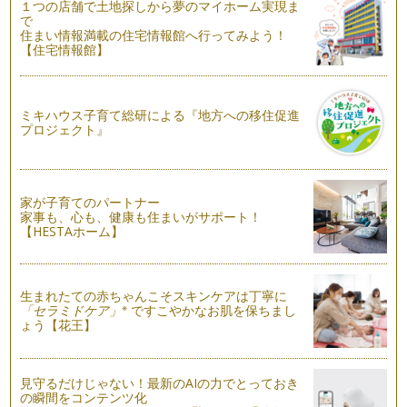
１つの店舗で土地探しから夢のマイホーム実現ま
め～
で
●味噌・・・穀物（大豆）を麹菌と塩で発酵させて作る日本の
住まい情報満載の住宅情報館へ行ってみよう！
発酵食品（昔ながらの食文化） …
【住宅情報館】
ひと手間愛で我が家の味噌作り ～日本型食生活のすすめ～
●味噌・・・穀物（大豆）を麹菌と塩で発酵させて作る日本の
発酵食品（昔ながらの食文化） …
ミキハウス子育て総研による『地方への移住促進
プロジェクト』
鶏肉の部位の特徴を生かした簡単レシピ～ささみ肉編～
肉の特徴を知る事で、より美味しい料理を作ることができま
す！ …
家が子育てのパートナー
家事も、心も、健康も住まいがサポート！
鶏肉の部位の特徴を生かした簡単レシピ～もも肉編～
【HESTAホーム】
肉の特徴を知る事で、より美味しい料理を作ることができま
す！ ＊皮･･･脂…
鶏肉の部位の特徴を生かした簡単レシピ～むね肉編～
生まれたての赤ちゃんこそスキンケアは丁寧に
肉の特徴を知る事で、より美味しい料理を作ることができま
※
「セラミドケア」
ですこやかなお肌を保ちまし
す！ …
ょう【花王】
肉の部位の特徴＆調理法（にわとり・ぶた・うし）で美味しい
食卓
見守るだけじゃない！最新のAIの力でとっておき
●肉の特徴を知る事でより美味しい料理を作ることができま
の瞬間をコンテンツ化
す。