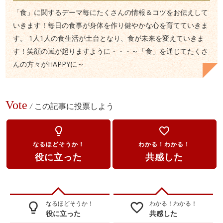
「食」に関するデーマ毎にたくさんの情報＆コツをお伝えして
いきます！毎日の食事が身体を作り健やかな心を育てていきま
す。 1人1人の食生活が土台となり、食が未来を変えていきま
す！笑顔の嵐が起りますように・・・～「食」を通じてたくさ
んの方々がHAPPYに～
Vote
/
この記事に投票しよう
lightbulb_outline
favorite_border
なるほどそうか！
わかる！わかる！
役に立った
共感した
なるほどそうか！
わかる！わかる！
lightbulb_outline
favorite_border
役に立った
共感した