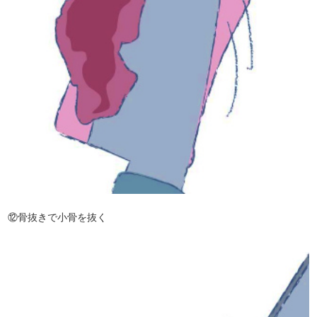
⑫骨抜きで小骨を抜く