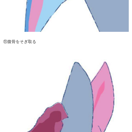
⑪腹骨をそぎ取る