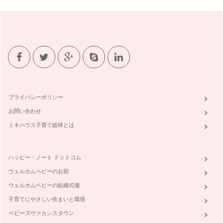
ト」
いつもの食材にひと工夫！ ・彩りで使われる食材をアレンジ
・前日夕食の副菜…
パパッと！お弁当作り 基礎編
●心もお腹も満たされる！ ・家族の愛を身近に感じる 作っ
てくれ…
～毎日の献立作りに役立つ「メニュープラン」～
お料理ってこんなに簡単！ちょとしたコツでどんどんレシピが
プライバシーポリシー
増えて、笑顔が溢れるキッチン＆幸せ…
お問い合わせ
ミキハウス子育て総研とは
ハッピー・ノート ドットコム
ウェルカムベビーのお宿
ウェルカムベビーの結婚式場
子育てにやさしい住まいと環境
ベビーズヴァカンスタウン