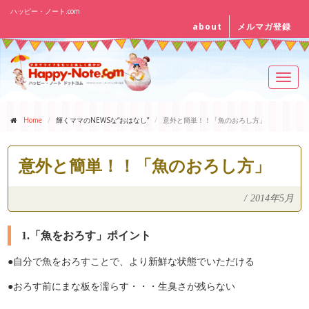
ハッピー・ノート.com
about
メルマガ登録
Toggl
navig
Home
輝くママのNEWSな“おはなし”
意外と簡単！！「魚のおろし方」
意外と簡単！！「魚のおろし方」
/
2014年5月
1.「魚をおろす」ポイント
●自分で魚をおろすことで、より新鮮な状態でいただける
●おろす前にまな板を濡らす・・・生臭さが残らない