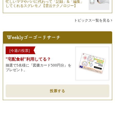
忙しいママやパパに代わって「記録」&「編集」
してくれるスグレモノ【雲云テクノロジー】
だし力で食を楽しむ！～日本型食生活～
2013年度日本にとって嬉しいニュース！ 和食がユネスコの
無形文化遺産に登録されました。 …
トピックス一覧を見る
野菜が苦手な子どもが野菜大好きに！（なればいいな☆彡）
「野菜の力」 ・野菜の中のビタミン・ミネラルが代謝を良
くする &…
話題の「塩麹」を使いこなしてみましょう！～万能調味料「塩
[今週の投票]
麹」を使ったレシピをご紹介します～
"宅配食材"利用してる？
「塩麹」には次のような特徴があります。 ●米麹・塩・水のみ
で作る万能調味料 …
抽選で5名様に『図書カード500円分』を
プレゼント。
パパッと！お弁当作り 応用編 「常備菜＆ワンポイントアド
バイス」
あると安心な常備菜の作り方をいくつかご紹介します。 …
投票する
話題の「塩麹」！～万能調味料「塩麹」で美味しさアップ～
●米麹・塩・水のみで作る万能調味料 ＊米麹 ・
蒸した米に「麹菌…
パパッと！お弁当作り 応用編 「マンネリ解消！のポイン