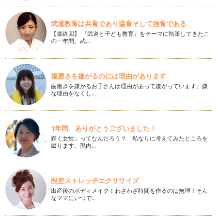
食に関わる日本の昔ながらのおもてなし文化に触れてみよう！
日常的に お客様にお出しする「おしぼり」 食事の際に手を拭
く「おしぼり」 …
武道教育は共育であり協育そして強育である
【最終回】 『武道と子ども教育』をテーマに執筆してきたこ
「梅ジャム」を作ってみよう！～「はちみつ梅ジュース」作成
の一年間。武…
後の「梅」のリメイク～
■材料 ・「はちみつ梅ジュース」作成後の「梅」 【参照
記事】「はちみつ梅ジ…
歯磨きを嫌がるのには理由があります
「はちみつ梅ジュース」を作ってみよう！～「クエン酸」「酵
歯磨きを嫌がるお子さんは理由があって嫌がっています。嫌
素」たっぷり！夏バテ防止・疲労回復に～
な理由をなくし…
●「完熟梅」を使用！ 「完熟梅」・・・全体が黄色で、赤みが
かかっている ＊…
1年間、ありがとうございました！
～日本の昔ながらの食文化に触れる～昔ながらの「梅干し」を
輝く女性」ってなんだろう？ 私なりに考えてみたところを
作ってみよう！ その2 漬ける～天日干し
綴ります。現内…
「白干梅干」（塩分18％） その1 ヘタ取り～漬ける 参照
…
意外と簡単！！「魚のおろし方」
段差ストレッチエクササイズ
●自分で魚をおろすことで、より新鮮な状態でいただける ●お
出産後のボディメイク！わざわざ時間を作るのは無理！そん
ろす前にまな板を濡らす・…
なママにいつで…
～日本の昔ながらの食文化に触れる～昔ながらの「梅干し」を