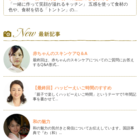
「一緒に作って笑顔が溢れるキッチン」 五感を使って食材の
色や、食材を切る「トントン」の…
馬垃糕（マラカオ）を作ってみよう！～親子でコミュニケーシ
ョン＆食への関心・食への感謝の心を深める～
「一緒に作って笑顔が溢れるキッチン」 五感を使って食材の
色や、食材を切る「トントン」の…
ビスコッティを作ってみよう！親子でコミュニケーション＆食
赤ちゃんのスキンケアQ＆A
への関心・食への感謝の心を深める～
最終回は、赤ちゃんのスキンケアについてのご質問にお答え
「一緒に作って笑顔が溢れるキッチン」 五感を使って食材の
するQ&A形式…
色や、食材を切る「トントン」の…
手作りピザを作ってみよう！～親子でコミュニヶーション＆食
への関心・食への感謝の心を深める～
【最終回】ハッピーえいご時間のすすめ
「一緒に作って笑顔が溢れるキッチン」 五感を使って食材の
「親子で楽しくハッピーえいご時間」というテーマで1年間記
色や、食材が煮える「ことこと」…
事を書かせて…
細巻きを作ってみよう！～親子でコミュニヶーション＆食への
関心・食への感謝の心を深める～
和の魅力
「一緒に作って笑顔が溢れるキッチン」 五感を使って食材の
色や、食…
和の魅力の気付きと発信についてお伝えしています。国語事
典で『わ（和）…