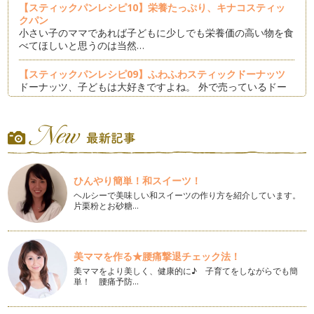
【スティックパンレシピ10】栄養たっぷり、キナコスティッ
クパン
小さい子のママであれば子どもに少しでも栄養価の高い物を食
べてほしいと思うのは当然…
【スティックパンレシピ09】ふわふわスティックドーナッツ
ドーナッツ、子どもは大好きですよね。 外で売っているドー
ナッツもおいしい…
【スティックパンレシピ08】クリスマス☆スティックパン
今年はスティックパンレシピを毎月お届けしています。 季節
のイベントにもスティックパ…
ひんやり簡単！和スイーツ！
【スティックパンレシピ07】フライパンで簡単。もちもちス
ティック黒糖蒸しパン
ヘルシーで美味しい和スイーツの作り方を紹介しています。
片栗粉とお砂糖…
冬になると肉まんや蒸しパンが食べたくなりませんか？ …
【スティックパンレシピ06】さつまいもベーグルスティック
もちもちおいしいベーグル。 円形のベーグルが定番ですが、
美ママを作る★腰痛撃退チェック法！
今回はベーグルを…
美ママをより美しく、健康的に♪ 子育てをしながらでも簡
単！ 腰痛予防…
【スティックパンレシピ05】ハロウィン先取り！かぼちゃス
ティックパン