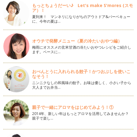
かぼちゃというとサツマイモ、栗にならんで女性・子どもは大
もっとちょうだーい♪ Let's make S'mores (スモ
好きですよね！ …
ア）！
夏到来！ マンネリになりがちのアウトドア&バーベキュー
【スティックパンレシピ04】むちむちフォカッチャ
に、今年の夏は…
スティックフォカッチャ、いかがでしょうか？ いろいろ好き
なものをトッピングして、カ…
オウチで発酵メニュー（夏の冷たいおやつ編）
【スティックパンレシピ03】パパも喜ぶ？カレーオニオン
夏といえばやっぱりカレーですね！ 食欲がおちるこの時期、
梅雨にオススメの玄米甘酒の冷たいおやつレシピをご紹介し
ます。ベースに…
カレーがおいしい…
【スティックパンレシピ02】ノリチーズスティック
海苔とチーズの組み合わせ、「え？？おいしいの？」と思われ
おべんとうに入れられる餃子！かつおぶしを使いこ
なそう！
るかもしれません。 レッス…
ニンニクなしの和風味の餃子。お味は優しく、小さい子から
大人までお弁当…
【スティックパンレシピ01】ミルクスティック
昨年1年間かけて、おうちパン作りのコツとレシピをお伝えし
てきました。 5月より1年…
親子で一緒にアロマをはじめてみよう！①
2014年、新しい年はもっとアロマを活用してみませんか？
親子で楽し…