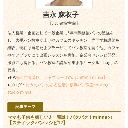
吉永 麻衣子
【パン教室主宰】
法人営業・企画として一般企業に6年間勤務後パンの勉強を
し、大手パン教室立上げやカフェのキッチン、専門学校講師を
経験。現在は自宅たまプラーザにてパン教室を開く他、カフェ
やケアプラザにて出張レッスンを実施。企業向けレシピ開発、
撮影にも携わる。パン教室の講師が集まるサークル「hug」の
代表。
●HP:
横浜市青葉区：たまプラーザのパン教室【minna】
●ブログ：
おうちパンのある生活】横浜パン教室cooking
studio minna
記事テーマ
ママも子供も嬉しい♪ 簡単！パクパク！minnaの
【スティックパンレシピ12】