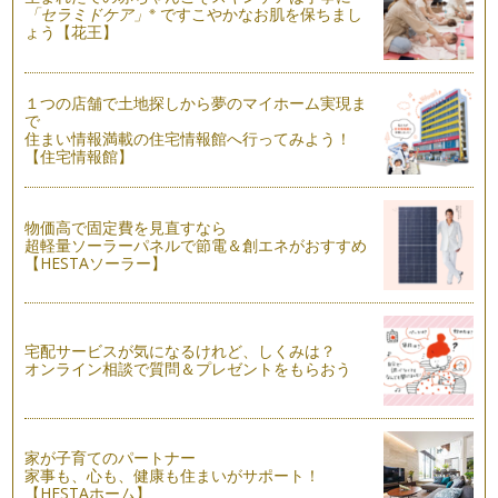
※
「セラミドケア」
ですこやかなお肌を保ちまし
ょう【花王】
１つの店舗で土地探しから夢のマイホーム実現ま
で
住まい情報満載の住宅情報館へ行ってみよう！
【住宅情報館】
物価高で固定費を見直すなら
超軽量ソーラーパネルで節電＆創エネがおすすめ
【HESTAソーラー】
宅配サービスが気になるけれど、しくみは？
オンライン相談で質問＆プレゼントをもらおう
家が子育てのパートナー
家事も、心も、健康も住まいがサポート！
【HESTAホーム】