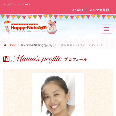
ハッピー・ノート.com
about
メルマガ登録
Toggl
navig
Home
輝くママのNEWSな“おはなし”
吉永 麻衣子（スティックパンレシピ）