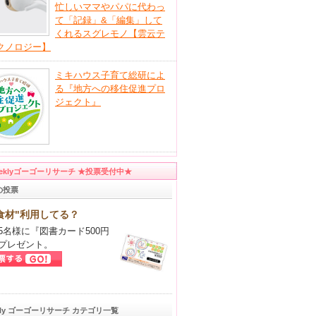
忙しいママやパパに代わっ
て「記録」&「編集」して
くれるスグレモノ【雲云テ
クノロジー】
ミキハウス子育て総研によ
る『地方への移住促進プロ
ジェクト』
eeklyゴーゴーリサーチ ★投票受付中★
の投票
食材"利用してる？
5名様に『図書カード500円
プレゼント。
kly ゴーゴーリサーチ カテゴリ一覧