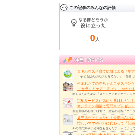
この記事のみんなの評価
0
人
ミキハウス子育て総研による『地方
「子どもはのびのびと育てたい」「自然に
生まれたての赤ちゃんこそスキンケ
「セラミドケア」
※
ですこやかな
赤ちゃんのための「スキンケアセミナー」レポ
宅配サービスが気になるけれど、し
オンライン相談で質問＆プレゼント
産前産後の心強い味方に、生協の宅配「コープ
見守るだけじゃない！最新のAIの
忙しいママやパパに代わって「記録
AIの専門家や小児科医も含んだチームによっ
１つの店舗で土地探しから夢のマイ