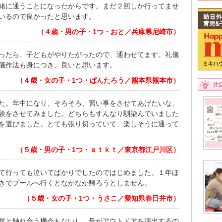
緒に通うことになったからです。まだ２回しか行ってませ
いるので良かったと思います。
（４歳・男の子・1つ・おと／兵庫県尼崎市）
ったら、子どもがやりたがったので、通わせてます。礼儀
儀作法も身につき、良いと思います。
（４歳・女の子・1つ・ぱんたろう／熊本県熊本市）
注
た。年中になり、そろそろ、習い事をさせてあげたいな、
験をさせてみました。どちらもすんなり馴染んでいました
を選びました。とても張り切っていて、楽しそうに通って
（５歳・男の子・1つ・ａｔｋｔ／東京都江戸川区）
て行っても泣いてばかりでしたのではじめました。１年ほ
きでプールへ行くとなかなか帰ろうとしません。
（５歳・女の子・1つ・うさこ／愛知県春日井市）
然と触れ合う機会もないし、母がアウトドアを演出するの