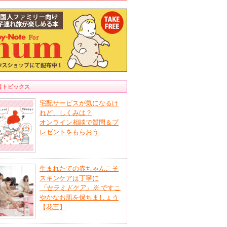
目トピックス
宅配サービスが気になるけ
れど、しくみは？
オンライン相談で質問＆プ
レゼントをもらおう
生まれたての赤ちゃんこそ
スキンケアは丁寧に
「セラミドケア」
※
ですこ
やかなお肌を保ちましょう
【花王】