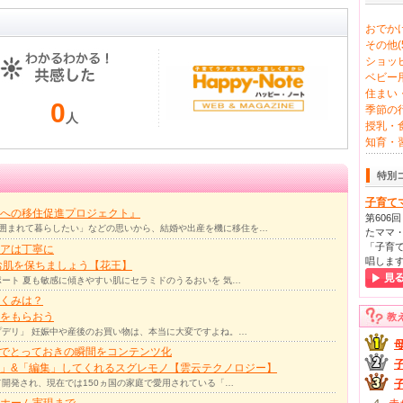
おでかけ
その他(5
ショッピ
ベビー用
住まい・
0
季節の行
人
授乳・食
知育・習
特別
子育て
への移住促進プロジェクト』
第606
囲まれて暮らしたい」などの思いから、結婚や出産を機に移住を…
たママ・
「子育て
アは丁寧に
唱しま
お肌を保ちましょう【花王】
ート 夏も敏感に傾きやすい肌にセラミドのうるおいを 気…
くみは？
をもらおう
教
デリ」 妊娠中や産後のお買い物は、本当に大変ですよね。…
力でとっておきの瞬間をコンテンツ化
」&「編集」してくれるスグレモノ【雲云テクノロジー】
て開発され、現在では150ヵ国の家庭で愛用されている「…
ホーム実現まで