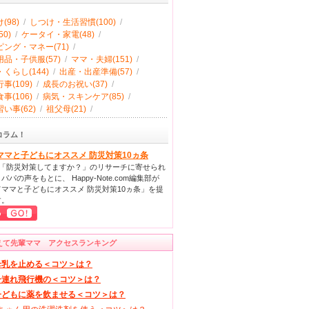
(98)
/
しつけ・生活習慣(100)
/
0)
/
ケータイ・家電(48)
/
ング・マネー(71)
/
品・子供服(57)
/
ママ・夫婦(151)
/
くらし(144)
/
出産・出産準備(57)
/
事(109)
/
成長のお祝い(37)
/
事(106)
/
病気・スキンケア(85)
/
い事(62)
/
祖父母(21)
/
コラム！
ママと子どもにオススメ 防災対策10ヵ条
回「防災対策してますか？」のリサーチに寄せられ
パパの声をもとに、 Happy-Note.com編集部が
ママと子どもにオススメ 防災対策10ヵ条」を提
す。
えて先輩ママ アクセスランキング
母乳を止める＜コツ＞は？
子連れ飛行機の＜コツ＞は？
子どもに薬を飲ませる＜コツ＞は？