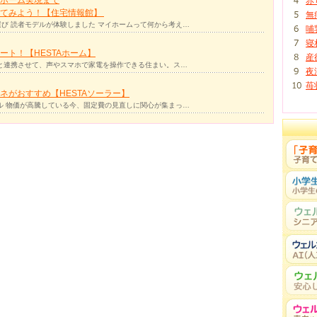
赤
ってみよう！【住宅情報館】
無
び 読者モデルが体験しました マイホームって何から考え…
哺
寝
ト！【HESTAホーム】
産
リと連携させて、声やスマホで家電を操作できる住まい。ス…
夜
苺
ネがおすすめ【HESTAソーラー】
ル 物価が高騰している今、固定費の見直しに関心が集まっ…