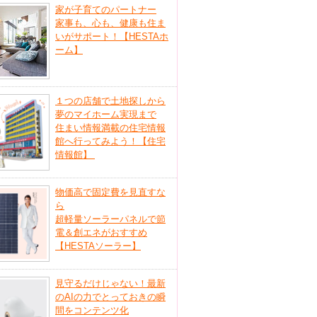
家が子育てのパートナー
家事も、心も、健康も住ま
いがサポート！【HESTAホ
ーム】
１つの店舗で土地探しから
夢のマイホーム実現まで
住まい情報満載の住宅情報
館へ行ってみよう！【住宅
情報館】
物価高で固定費を見直すな
ら
超軽量ソーラーパネルで節
電＆創エネがおすすめ
【HESTAソーラー】
見守るだけじゃない！最新
のAIの力でとっておきの瞬
間をコンテンツ化