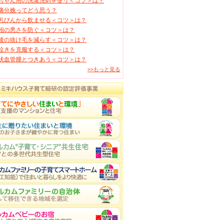
ちゃん用の洗濯洗剤を使う＜コツ＞は？
痛分娩ってどう思う？
乳びんから飲ませる＜コツ＞は？
相の悪さを防ぐ＜コツ＞は？
後の抜け毛を減らす＜コツ＞は？
泣きを克服する＜コツ＞は？
状血管腫とつきあう＜コツ＞は？
>>もっと見る