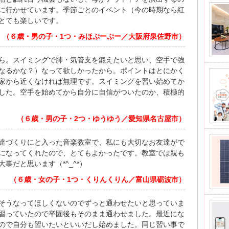
に行かせています。季節ごとのイベント（今の時期なら紅
とても楽しいです。
（６歳・男の子・1つ・みほぷーぷー／大阪府泉佐野市）
ら。スイミングで肺・気管支を鍛えたいと思い、空手で強
なるかな？）なって欲しかったから。ポイントはとにかく
家から近くなければ無理です。スイミングを習い始めてか
した。空手を始めてから自分に自信がついたのか、積極的
（６歳・男の子・2つ・ゆうゆう／愛知県名古屋市）
達づくりにと入った音楽教室で、私にも大切なお友達がで
になってくれたので、とてもよかったです。教室では親も
事だと思います（*^_^*）
（６歳・女の子・1つ・くりんくりん／富山県砺波市）
そうなってほしくないのでずっと通わせたいと思っていま
習っていたので卒園後もそのまま通わせました。最近にな
ので自分も習いたいといいだし始めました。同じ習い事で