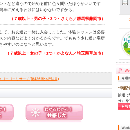
ントなど違うので始める前に色々聞いたほうがいいです
簡単に変えるわけにはいかないですから。
（７歳以上・男の子・3つ・さくら／群馬県藤岡市）
して、お友達と一緒に入会しました。体験レッスンは必要
スン内容などよく分かるからです。でももう少し近い場所
きやすいのにな〜と思います。
（７歳以上・女の子・1つ・かよなん／埼玉県草加市）
W
今週
ly ゴーゴーリサーチ(第436回分析結果)
"宅配
抽選で
分』を
Wee