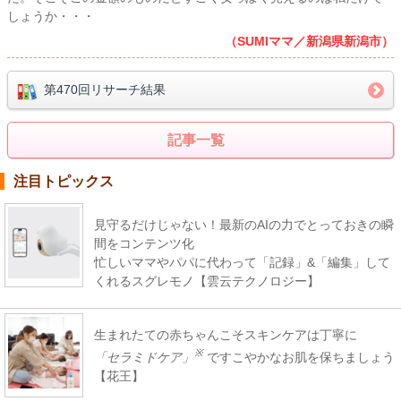
しょうか・・・
（SUMIママ／新潟県新潟市）
第470回リサーチ結果
記事一覧
注目トピックス
見守るだけじゃない！最新のAIの力でとっておきの瞬
間をコンテンツ化
忙しいママやパパに代わって「記録」&「編集」して
くれるスグレモノ【雲云テクノロジー】
生まれたての赤ちゃんこそスキンケアは丁寧に
※
「セラミドケア」
ですこやかなお肌を保ちましょう
【花王】