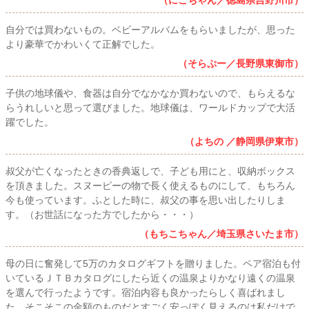
（にこちゃん／徳島県吉野川市）
自分では買わないもの。ベビーアルバムをもらいましたが、思った
より豪華でかわいくて正解でした。
（そらぷー／長野県東御市）
子供の地球儀や、食器は自分でなかなか買わないので、もらえるな
らうれしいと思って選びました。地球儀は、ワールドカップで大活
躍でした。
（よちの ／静岡県伊東市）
叔父が亡くなったときの香典返しで、子ども用にと、収納ボックス
を頂きました。スヌーピーの物で長く使えるものにして、もちろん
今も使っています。ふとした時に、叔父の事を思い出したりしま
す。（お世話になった方でしたから・・・）
（もちこちゃん／埼玉県さいたま市）
母の日に奮発して5万のカタログギフトを贈りました。ペア宿泊も付
いているＪＴＢカタログにしたら近くの温泉よりかなり遠くの温泉
を選んで行ったようです。宿泊内容も良かったらしく喜ばれまし
た。そこそこの金額のものだとすごく安っぽく見えるのは私だけで