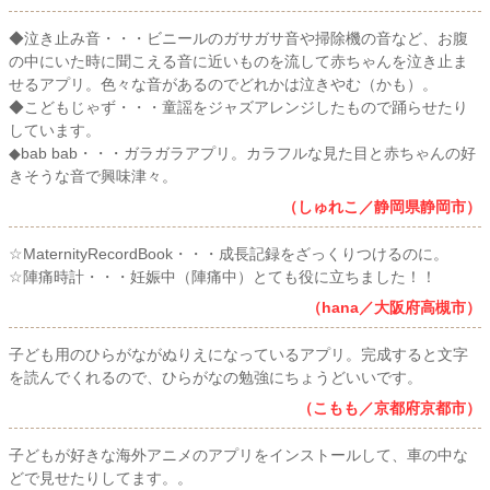
◆泣き止み音・・・ビニールのガサガサ音や掃除機の音など、お腹
の中にいた時に聞こえる音に近いものを流して赤ちゃんを泣き止ま
せるアプリ。色々な音があるのでどれかは泣きやむ（かも）。
◆こどもじゃず・・・童謡をジャズアレンジしたもので踊らせたり
しています。
◆bab bab・・・ガラガラアプリ。カラフルな見た目と赤ちゃんの好
きそうな音で興味津々。
（しゅれこ／静岡県静岡市）
☆MaternityRecordBook・・・成長記録をざっくりつけるのに。
☆陣痛時計・・・妊娠中（陣痛中）とても役に立ちました！！
（hana／大阪府高槻市）
子ども用のひらがながぬりえになっているアプリ。完成すると文字
を読んでくれるので、ひらがなの勉強にちょうどいいです。
（こもも／京都府京都市）
子どもが好きな海外アニメのアプリをインストールして、車の中な
どで見せたりしてます。。