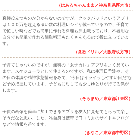
（はあるちゃんまま／神奈川県厚木市）
直接役立つものか分からないのですが、クックパッドというアプリ
は１００万を超える凄い数の料理レシピが載っているので、子育て
で忙しい時などでも簡単に作れる料理も沢山載っており、不器用な
自分でも簡単で作れる簡単料理もたくさんあるので役に立っていま
す。
（貪欲ドリル／大阪府枚方市）
子育てじゃないのですが、無料の「女子カレ」アプリをよく見てい
ます。スケジューラとして使えるのですが、私は生理日予測や、そ
の日の体調や精神状態情報をみて、”今日はイライラしやすい日だ”な
ど予め把握しています。子どもに対しても少しゆとりが持てる気が
します。
（そらまめ／東京都江東区）
子供の画像を簡単に加工できるアプリを友人に見せてもらって楽し
そうだなと思いました。私自身は携帯で口コミ系のサイトやブログ
などで情報を得てます。
（きなこ／東京都中野区）