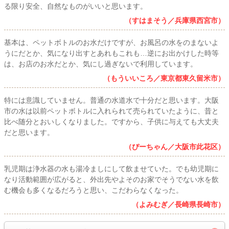
る限り安全、自然なものがいいと思います。
（すはまそう／兵庫県西宮市）
基本は、ペットボトルのお水だけですが、お風呂の水をのまないよ
うにだとか、気になり出すとあれもこれも…逆にお出かけした時等
は、お店のお水だとか、気にし過ぎないで利用しています。
（もういいころ／東京都東久留米市）
特には意識していません。普通の水道水で十分だと思います。大阪
市の水は以前ペットボトルに入れられて売られていたように、昔と
比べ随分とおいしくなりました。ですから、子供に与えても大丈夫
だと思います。
（ぴーちゃん／大阪市此花区）
乳児期は浄水器の水も湯冷ましにして飲ませていた。でも幼児期に
なり活動範囲が広がると、外出先やよそのお家でそうでない水を飲
む機会も多くなるだろうと思い、こだわらなくなった。
（よみむぎ／長崎県長崎市）