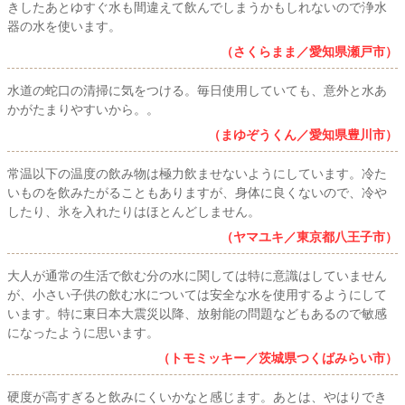
きしたあとゆすぐ水も間違えて飲んでしまうかもしれないので浄水
器の水を使います。
（さくらまま／愛知県瀬戸市）
水道の蛇口の清掃に気をつける。毎日使用していても、意外と水あ
かがたまりやすいから。。
（まゆぞうくん／愛知県豊川市）
常温以下の温度の飲み物は極力飲ませないようにしています。冷た
いものを飲みたがることもありますが、身体に良くないので、冷や
したり、氷を入れたりはほとんどしません。
（ヤマユキ／東京都八王子市）
大人が通常の生活で飲む分の水に関しては特に意識はしていません
が、小さい子供の飲む水については安全な水を使用するようにして
います。特に東日本大震災以降、放射能の問題などもあるので敏感
になったように思います。
（トモミッキー／茨城県つくばみらい市）
硬度が高すぎると飲みにくいかなと感じます。あとは、やはりでき