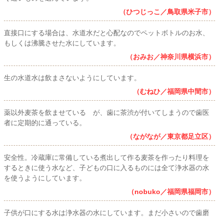
（ひつじっこ／鳥取県米子市）
直接口にする場合は、水道水だと心配なのでペットボトルのお水、
もしくは沸騰させた水にしています。
（おみお／神奈川県横浜市）
生の水道水は飲まさないようにしています。
（むねひ／福岡県中間市）
薬以外麦茶を飲ませている が、歯に茶渋が付いてしまうので歯医
者に定期的に通っている。
（ながなが／東京都足立区）
安全性。冷蔵庫に常備している煮出して作る麦茶を作ったり料理を
するときに使う水など、子どもの口に入るものには全て浄水器の水
を使うようにしています。
（nobuko／福岡県福岡市）
子供が口にする水は浄水器の水にしています。まだ小さいので歯磨