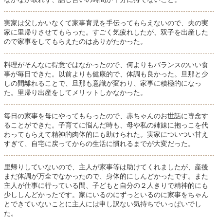
実家は父しかいなくて家事育児を手伝ってもらえないので、夫の実
家に里帰りさせてもらった。すごく気疲れしたが、双子を出産した
ので家事をしてもらえたのはありがたかった。
料理がそんなに得意ではなかったので、何よりもバランスのいい食
事が毎日できた。以前よりも健康的で、体調も良かった。旦那と少
しの間離れることで、旦那も意識が変わり、家事に積極的になっ
た。里帰り出産をしてメリットしかなかった。
毎日の家事を母にやってもらったので、赤ちゃんのお世話に専念す
ることができた。子育てに悩んだ時も、母や私の姉妹に抱っこを代
わってもらえて精神的肉体的にも助けられた。実家についつい甘え
すぎて、自宅に戻ってからの生活に慣れるまでが大変だった。
里帰りしていないので、主人が家事等は助けてくれましたが、産後
まだ体調が万全でなかったので、身体的にしんどかったです。また
主人が仕事に行っている間、子どもと自分の２人きりで精神的にも
少ししんどかったです。家にいるのにずっといるのに家事をちゃん
とできていないことに主人には申し訳ない気持ちでいっぱいでし
た。