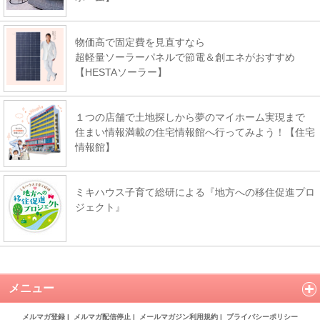
物価高で固定費を見直すなら
超軽量ソーラーパネルで節電＆創エネがおすすめ
【HESTAソーラー】
１つの店舗で土地探しから夢のマイホーム実現まで
住まい情報満載の住宅情報館へ行ってみよう！【住宅
情報館】
ミキハウス子育て総研による『地方への移住促進プロ
ジェクト』
メニュー
メルマガ登録
|
メルマガ配信停止
|
メールマガジン利用規約
|
プライバシーポリシー