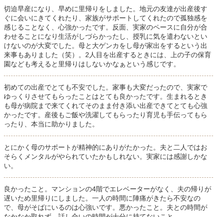
切迫早産になり、早めに里帰りをしました。地元の友達が出産後す
ぐに会いにきてくれたり、家族がサポートしてくれたので孤独感を
感じることなく、心強かったです。反面、実家のペースに自分が合
わせることになり生活がしづらかったし、授乳に気を遣わないとい
けないのが大変でした。母と大ゲンカをし母が家出をするという出
来事もありました（笑）。2人目を出産するときには、上の子の保育
園なども考えると里帰りはしないかなぁという感じです。
初めての出産でとても不安でした。家事も大変だったので、実家で
ゆっくりさせてもらったことはとても良かったです。生まれるとき
も母が病院まで来てくれてそのまま付き添い出産できてとても心強
かったです。産後もご飯や洗濯してもらったり育児も手伝ってもら
ったり、本当に助かりました。
とにかく母のサポートが精神的にありがたかった。夫と二人ではお
そらくメンタルがやられていたかもしれない。実家には感謝しかな
い。
良かったこと。マンションの4階でエレベーターがなく、夫の帰りが
遅いため里帰りにしました。一人の時間に陣痛がきたら不安なの
で、母がそばにいるのは心強いです。悪かったこと。夫との時間が
なかなか取れず、話し合いの時間が十分に持てないこと。