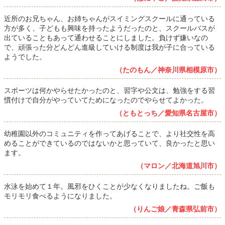
近所のお兄ちゃん、お姉ちゃんがスイミングスクールに通っている
方が多く、子どもも興味を持ったようだったのと、スクールバスが
出ていることもあって通わせることにしました。負けず嫌いなの
で、頑張った分どんどん進級していける制度は我が子に合っている
ようでした。
（たのもん／神奈川県相模原市）
スポーツは何かやらせたかったのと、習字や公文は、勉強をする習
慣付けで自分がやっていてためになったのでやらせてよかった。
（ともとっち／愛知県名古屋市）
幼稚園以外のコミュニティを作ってあげることで、より社交性を高
めることができているのではないかと思っていて、良かったと思い
ます。
（マロン／北海道旭川市）
水泳を始めて１年。風邪をひくことが少なくなりましたね。ご飯も
モリモリ食べるようになりました。
（りんご娘／青森県弘前市）