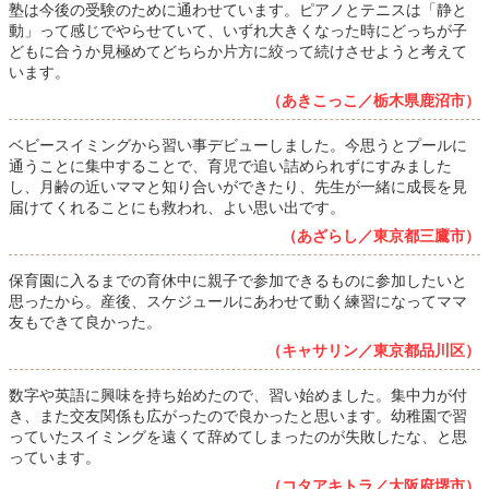
塾は今後の受験のために通わせています。ピアノとテニスは「静と
動」って感じでやらせていて、いずれ大きくなった時にどっちが子
どもに合うか見極めてどちらか片方に絞って続けさせようと考えて
います。
（あきこっこ／栃木県鹿沼市）
ベビースイミングから習い事デビューしました。今思うとプールに
通うことに集中することで、育児で追い詰められずにすみました
し、月齢の近いママと知り合いができたり、先生が一緒に成長を見
届けてくれることにも救われ、よい思い出です。
（あざらし／東京都三鷹市）
保育園に入るまでの育休中に親子で参加できるものに参加したいと
思ったから。産後、スケジュールにあわせて動く練習になってママ
友もできて良かった。
（キャサリン／東京都品川区）
数字や英語に興味を持ち始めたので、習い始めました。集中力が付
き、また交友関係も広がったので良かったと思います。幼稚園で習
っていたスイミングを遠くて辞めてしまったのが失敗したな、と思
っています。
（コタアキトラ／大阪府堺市）