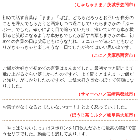
（ちゃちゃまま／茨城県笠間市）
初めて話す言葉は「まま」「ぱぱ」どちらだろうとお互いが自分の
ことを呼んでもらおうと画策しつつ過ごしていたらまさかの「ぶー
ぶー」でした。確かによく目で追っていたり、泣いていても車が横
切ると笑顔になるような車好きでしたが話す言葉もまさかの車。初
めての言葉の日は父母ともにうなだれ、ミニカーで遊ぶこどもひと
りがきゃっきゃと楽しそうな一日でしたが今ではいい思い出です。
（こに／兵庫県西宮市）
ご飯が大好きで初めての言葉はまんまでした。最初ママと聞こえて
飛び上がるぐらい嬉しかったのですが、よく聞くとまんま→ご飯だ
と知り、がっかりしたのですが、ご飯大好き長女っぽくて笑顔にな
りました。
（サマーハハ／宮崎県都城市）
お菓子がなくなると【ないないねー！】とよく怒っていました。
（ほうじ茶ミルク／岐阜県大垣市）
「やっぱりおいしっ」はスポロンを1口飲んだあとに最高の笑顔で言
うセリフでした。動画にも残してあります。