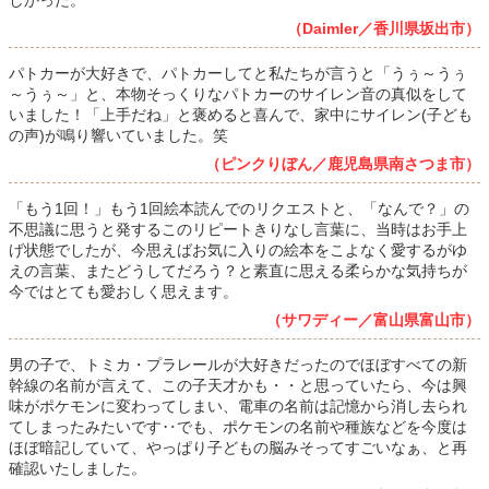
しかった。
（Daimler／香川県坂出市）
パトカーが大好きで、パトカーしてと私たちが言うと「うぅ～うぅ
～うぅ～」と、本物そっくりなパトカーのサイレン音の真似をして
いました！「上手だね」と褒めると喜んで、家中にサイレン(子ども
の声)が鳴り響いていました。笑
（ピンクりぼん／鹿児島県南さつま市）
「もう1回！」もう1回絵本読んでのリクエストと、「なんで？」の
不思議に思うと発するこのリピートきりなし言葉に、当時はお手上
げ状態でしたが、今思えばお気に入りの絵本をこよなく愛するがゆ
えの言葉、またどうしてだろう？と素直に思える柔らかな気持ちが
今ではとても愛おしく思えます。
（サワディー／富山県富山市）
男の子で、トミカ・プラレールが大好きだったのでほぼすべての新
幹線の名前が言えて、この子天才かも・・と思っていたら、今は興
味がポケモンに変わってしまい、電車の名前は記憶から消し去られ
てしまったみたいです‥でも、ポケモンの名前や種族などを今度は
ほぼ暗記していて、やっぱり子どもの脳みそってすごいなぁ、と再
確認いたしました。