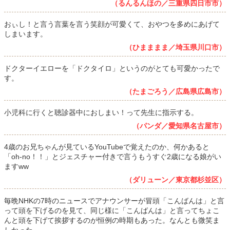
（るんるんほの／三重県四日市市）
おぃし！と言う言葉を言う笑顔が可愛くて、おやつを多めにあげて
しまいます。
（ひまままま／埼玉県川口市）
ドクターイエローを「ドクタイロ」というのがとても可愛かったで
す。
（たまごろう／広島県広島市）
小児科に行くと聴診器中におしまい！って先生に指示する。
（パンダ／愛知県名古屋市）
4歳のお兄ちゃんが見ているYouTubeで覚えたのか、何かあると
「oh-no！！」とジェスチャー付きで言うもうすぐ2歳になる娘がい
ますww
（ダリューン／東京都杉並区）
毎晩NHKの7時のニュースでアナウンサーが冒頭「こんばんは」と言
って頭を下げるのを見て、同じ様に「こんばんは」と言ってちょこ
んと頭を下げて挨拶するのが恒例の時期もあった。なんとも微笑ま