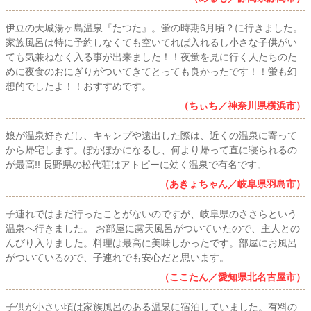
伊豆の天城湯ヶ島温泉『たつた』。蛍の時期6月頃？に行きました。
家族風呂は特に予約しなくても空いてれば入れるし小さな子供がい
ても気兼ねなく入る事が出来ました！！夜蛍を見に行く人たちのた
めに夜食のおにぎりがついてきてとっても良かったです！！蛍も幻
想的でしたよ！！おすすめです。
（ちぃち／神奈川県横浜市）
娘が温泉好きだし、キャンプや遠出した際は、近くの温泉に寄って
から帰宅します。ぽかぽかになるし、何より帰って直に寝られるの
が最高!! 長野県の松代荘はアトピーに効く温泉で有名です。
（あきょちゃん／岐阜県羽島市）
子連れではまだ行ったことがないのですが、岐阜県のささらという
温泉へ行きました。 お部屋に露天風呂がついていたので、主人との
んびり入りました。料理は最高に美味しかったです。部屋にお風呂
がついているので、子連れでも安心だと思います。
（ここたん／愛知県北名古屋市）
子供が小さい頃は家族風呂のある温泉に宿泊していました。有料の