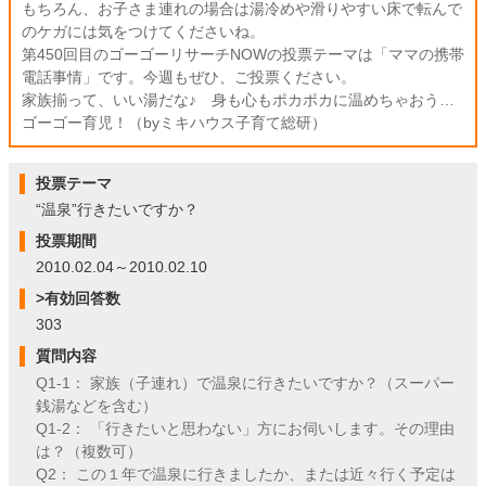
もちろん、お子さま連れの場合は湯冷めや滑りやすい床で転んで
のケガには気をつけてくださいね。
第450回目のゴーゴーリサーチNOWの投票テーマは「ママの携帯
電話事情」です。今週もぜひ、ご投票ください。
家族揃って、いい湯だな♪ 身も心もポカポカに温めちゃおう…
ゴーゴー育児！（byミキハウス子育て総研）
投票テーマ
“温泉”行きたいですか？
投票期間
2010.02.04～2010.02.10
>有効回答数
303
質問内容
Q1-1： 家族（子連れ）で温泉に行きたいですか？（スーパー
銭湯などを含む）
Q1-2： 「行きたいと思わない」方にお伺いします。その理由
は？（複数可）
Q2： この１年で温泉に行きましたか、または近々行く予定は