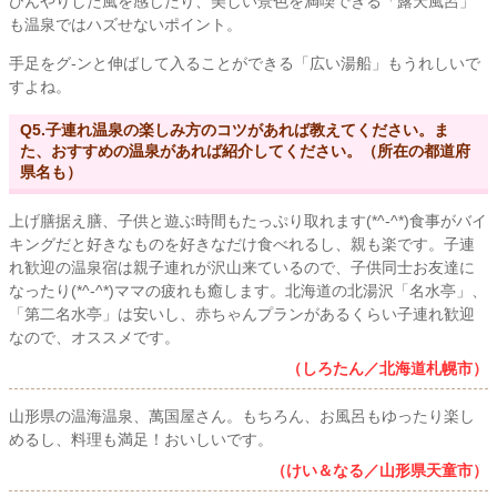
ひんやりした風を感じたり、美しい景色を満喫できる「露天風呂」
も温泉ではハズせないポイント。
手足をグ-ンと伸ばして入ることができる「広い湯船」もうれしいで
すよね。
Q5.子連れ温泉の楽しみ方のコツがあれば教えてください。ま
た、おすすめの温泉があれば紹介してください。（所在の都道府
県名も）
上げ膳据え膳、子供と遊ぶ時間もたっぷり取れます(*^-^*)食事がバイ
キングだと好きなものを好きなだけ食べれるし、親も楽です。子連
れ歓迎の温泉宿は親子連れが沢山来ているので、子供同士お友達に
なったり(*^-^*)ママの疲れも癒します。北海道の北湯沢「名水亭」、
「第二名水亭」は安いし、赤ちゃんプランがあるくらい子連れ歓迎
なので、オススメです。
（しろたん／北海道札幌市）
山形県の温海温泉、萬国屋さん。もちろん、お風呂もゆったり楽し
めるし、料理も満足！おいしいです。
（けい＆なる／山形県天童市）