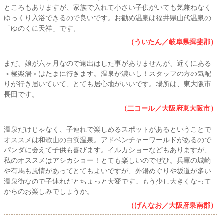
ところもありますが、家族で入れて小さい子供がいても気兼ねなく
ゆっくり入浴できるので良いです。お勧め温泉は福井県山代温泉の
「ゆのくに天祥」です。
（ういたん／岐阜県揖斐郡）
まだ、娘が六ヶ月なので遠出はした事がありませんが、近くにある
＜極楽湯＞はたまに行きます。温泉が濃いし！スタッフの方の気配
りが行き届いていて、とても居心地がいいです。場所は、東大阪市
長田です。
（二コール／大阪府東大阪市）
温泉だけじゃなく、子連れで楽しめるスポットがあるということで
オススメは和歌山の白浜温泉。アドベンチャーワールドがあるので
パンダに会えて子供も喜びます。イルカショーなどもありますが、
私のオススメはアシカショー！とても楽しいのでぜひ。兵庫の城崎
や有馬も風情があってとてもよいですが、外湯めぐりや坂道が多い
温泉街なので子連れだとちょっと大変です。もう少し大きくなって
からのお楽しみでしょうか。
（げんなお／大阪府泉南郡）