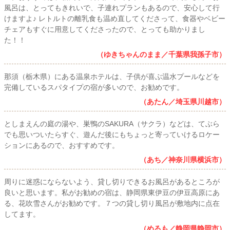
風呂は、とってもきれいで、子連れプランもあるので、安心して行
けますよ♪ レトルトの離乳食も温め直してくださって、食器やベビー
チェアもすぐに用意してくださったので、とっても助かりまし
た！！
（ゆきちゃんのまま／千葉県我孫子市）
那須（栃木県）にある温泉ホテルは、子供が喜ぶ温水プールなどを
完備しているスパタイプの宿が多いので、お勧めです。
（あたん／埼玉県川越市）
としまえんの庭の湯や、巣鴨のSAKURA（サクラ）などは、てぶら
でも思いついたらすぐ、遊んだ後にもちょっと寄っていけるロケー
ションにあるので、おすすめです。
（あち／神奈川県横浜市）
周りに迷惑にならないよう、貸し切りできるお風呂があるところが
良いと思います。私がお勧めの宿は、静岡県東伊豆の伊豆高原にあ
る、花吹雪さんがお勧めです。７つの貸し切り風呂が敷地内に点在
してます。
（めるも／静岡県静岡市）