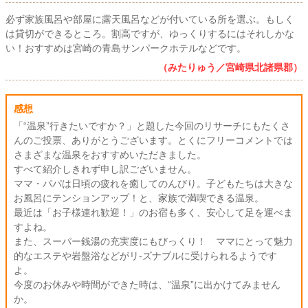
必ず家族風呂や部屋に露天風呂などが付いている所を選ぶ。もしく
は貸切ができるところ。割高ですが、ゆっくりするにはそれしかな
い！おすすめは宮崎の青島サンパークホテルなどです。
（みたりゅう／宮崎県北諸県郡）
感想
「“温泉”行きたいですか？」と題した今回のリサーチにもたくさ
んのご投票、ありがとうございます。とくにフリーコメントでは
さまざまな温泉をおすすめいただきました。
すべて紹介しきれず申し訳ございません。
ママ・パパは日頃の疲れを癒してのんびり。子どもたちは大きな
お風呂にテンションアップ！と、家族で満喫できる温泉。
最近は「お子様連れ歓迎！」のお宿も多く、安心して足を運べま
すよね。
また、スーパー銭湯の充実度にもびっくり！ ママにとって魅力
的なエステや岩盤浴などがリ-ズナブルに受けられるようです
よ。
今度のお休みや時間ができた時は、“温泉”に出かけてみません
か。