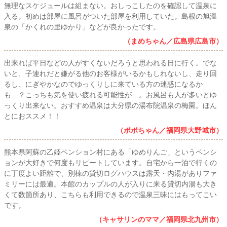
無理なスケジュールは組まない。おしっこしたのを確認して温泉に
入る。初めは部屋に風呂がついた部屋を利用していた。島根の旭温
泉の「かくれの里ゆかり」などが良かったです。
（まめちゃん／広島県広島市）
出来れば平日などの人がすくないだろうと思われる日に行く。でな
いと、子連れだと嫌がる他のお客様がいるかもしれないし、走り回
るし、にぎやかなのでゆっくりしに来ている方の迷惑になるか
も…？こっちも気を使い疲れる可能性が…。お風呂も人が多いとゆ
っくり出来ない。おすすめ温泉は大分県の湯布院温泉の梅園。ほん
とにおススメ！！
（ポポちゃん／福岡県大野城市）
熊本県阿蘇の乙姫ペンション村にある「ゆめりんご」というペンシ
ョンが大好きで何度もリピートしています。自宅から一泊で行くの
に丁度よい距離で、別棟の貸切ログハウスは露天・内湯がありファ
ミリーには最適。本館のカップルの人が入りに来る貸切内湯も大き
くて数箇所あり、こちらも利用できるので温泉三昧にはもってこい
です。
（キャサリンのママ／福岡県北九州市）