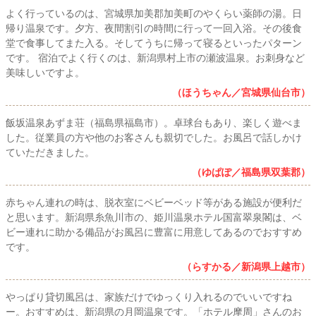
よく行っているのは、宮城県加美郡加美町のやくらい薬師の湯。日
帰り温泉です。夕方、夜間割引の時間に行って一回入浴。その後食
堂で食事してまた入る。そしてうちに帰って寝るといったパターン
です。 宿泊でよく行くのは、新潟県村上市の瀬波温泉。お刺身など
美味しいですよ。
（ほうちゃん／宮城県仙台市）
飯坂温泉あずま荘（福島県福島市）。卓球台もあり、楽しく遊べま
した。従業員の方や他のお客さんも親切でした。お風呂で話しかけ
ていただきました。
（ゆぱぽ／福島県双葉郡）
赤ちゃん連れの時は、脱衣室にベビーベッド等がある施設が便利だ
と思います。新潟県糸魚川市の、姫川温泉ホテル国富翠泉閣は、ベ
ビー連れに助かる備品がお風呂に豊富に用意してあるのでおすすめ
です。
（らすかる／新潟県上越市）
やっぱり貸切風呂は、家族だけでゆっくり入れるのでいいですね
ー。おすすめは、新潟県の月岡温泉です。「ホテル摩周」さんのお