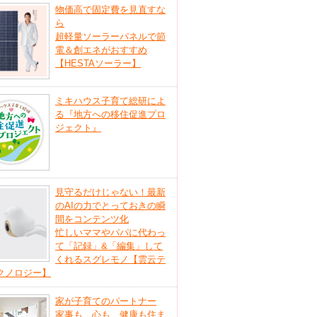
物価高で固定費を見直すな
ら
超軽量ソーラーパネルで節
電＆創エネがおすすめ
【HESTAソーラー】
ミキハウス子育て総研によ
る『地方への移住促進プロ
ジェクト』
見守るだけじゃない！最新
のAIの力でとっておきの瞬
間をコンテンツ化
忙しいママやパパに代わっ
て「記録」&「編集」して
くれるスグレモノ【雲云テ
クノロジー】
家が子育てのパートナー
家事も、心も、健康も住ま