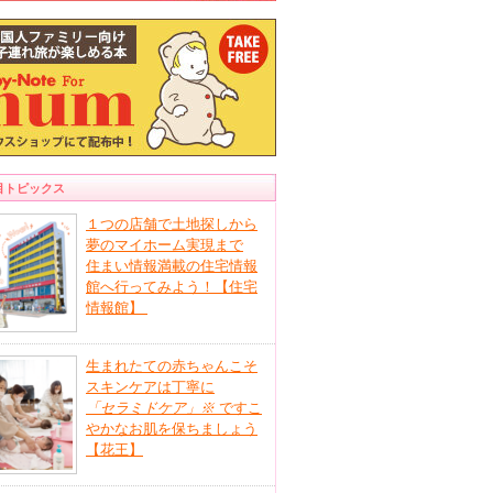
目トピックス
１つの店舗で土地探しから
夢のマイホーム実現まで
住まい情報満載の住宅情報
館へ行ってみよう！【住宅
情報館】
生まれたての赤ちゃんこそ
スキンケアは丁寧に
「セラミドケア」
※
ですこ
やかなお肌を保ちましょう
【花王】