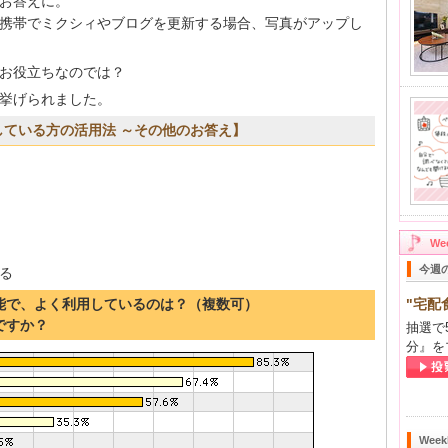
とお答えに。
携帯でミクシィやブログを更新する場合、写真がアップし
お役立ちなのでは？
挙げられました。
している方の活用法 ～その他のお答え】
W
今週
る
機能で、よく利用しているのは？（複数可）
"宅配
ですか？
抽選で
分』を
Wee