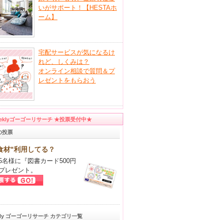
いがサポート！【HESTAホ
ーム】
宅配サービスが気になるけ
れど、しくみは？
オンライン相談で質問＆プ
レゼントをもらおう
eeklyゴーゴーリサーチ ★投票受付中★
の投票
食材"利用してる？
5名様に『図書カード500円
プレゼント。
kly ゴーゴーリサーチ カテゴリ一覧