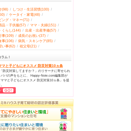
(98)
/
しつけ・生活習慣(100)
/
0)
/
ケータイ・家電(48)
/
ング・マネー(71)
/
品・子供服(57)
/
ママ・夫婦(151)
/
くらし(144)
/
出産・出産準備(57)
/
事(109)
/
成長のお祝い(37)
/
事(106)
/
病気・スキンケア(85)
/
い事(62)
/
祖父母(21)
/
コラム！
ママと子どもにオススメ 防災対策10ヵ条
回「防災対策してますか？」のリサーチに寄せられ
パパの声をもとに、 Happy-Note.com編集部が
ママと子どもにオススメ 防災対策10ヵ条」を提
す。