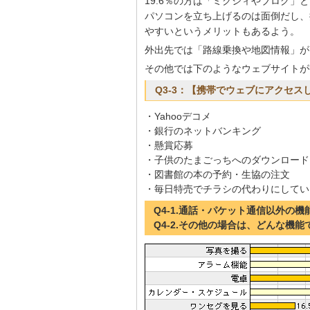
19.6％の方は「ミクシィやブログ」
パソコンを立ち上げるのは面倒だし、
やすいというメリットもあるよう。
外出先では「路線乗換や地図情報」が
その他では下のようなウェブサイトが
Q3-3：【携帯でウェブにアクセス
・Yahooデコメ
・銀行のネットバンキング
・懸賞応募
・子供のたまごっちへのダウンロード
・図書館の本の予約・生協の注文
・毎日特売でチラシの代わりにしてい
Q4-1.通話・パケット通信以外の
Q4-2.その他の場合は、どんな機能