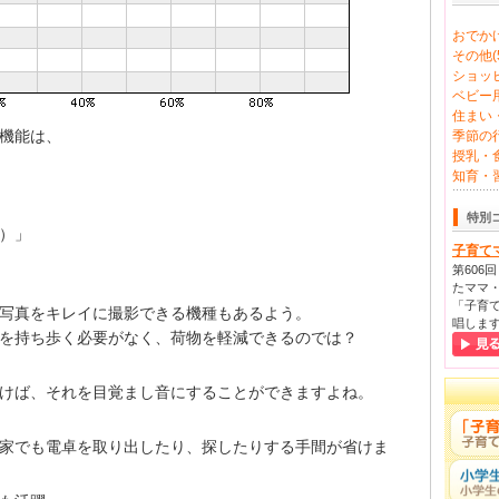
おでかけ
その他(5
ショッピ
ベビー用
住まい・
機能は、
季節の行
授乳・食
知育・習
特別
％）」
子育て
第606
たママ・
「子育て
写真をキレイに撮影できる機種もあるよう。
唱しま
を持ち歩く必要がなく、荷物を軽減できるのでは？
けば、それを目覚まし音にすることができますよね。
家でも電卓を取り出したり、探したりする手間が省けま