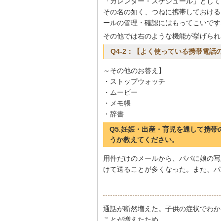
「カレンダー・スケジュール」として
その名の如く、つねに携帯しておける
ールの管理・確認にはもってこいです
その他では右のような機能が挙げられ
Q4-2：【よく使っている携帯電話
～その他のお答え】
・ストップウォッチ
・ムービー
・メモ帳
・辞書
Q5.妊娠・出産・育児を通して携
うか教えてください。
用件だけのメールから、パパに娘の写
けて送ることが多くなった。また、パ
通話が断然増えた。子供の症状でわか
ことが増えたため。